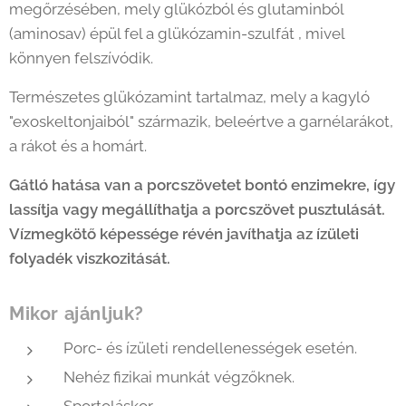
megőrzésében, mely glükózból és glutaminból
(aminosav) épül fel a glükózamin-szulfát , mivel
könnyen felszívódik.
Természetes glükózamint tartalmaz, mely a kagyló
"exoskeltonjaiból" származik, beleértve a garnélarákot,
a rákot és a homárt.
Gátló hatása van a porcszövetet bontó enzimekre, így
lassítja vagy megállíthatja a porcszövet pusztulását.
Vízmegkötő képessége révén javíthatja az ízületi
folyadék viszkozitását
.
Mikor ajánljuk?
Porc- és ízületi rendellenességek esetén.
Nehéz fizikai munkát végzőknek.