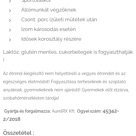
Sportoláskor
Állómunkát végzőknek
Csont, porc ízületi műtétek után
Izom károsodás esetén
Idősek korosztály részére
Laktóz, glutén mentes, cukorbetegek is fogyaszthatják
!
Az étrend-kiegészítő nem helyettesíti a vegyes étrendet és az
egészséges életmódot! Fogyasztása terheseknek és szoptató
anyáknak, gyermekeknek nem ajánlott! Gyermekek elől elzárva,
szobahőmérsékleten tárolja!
45342-
Gyártja és forgalmazza:
AurelRX Kft
Ogyei szám:
2/2018
Összetétel :