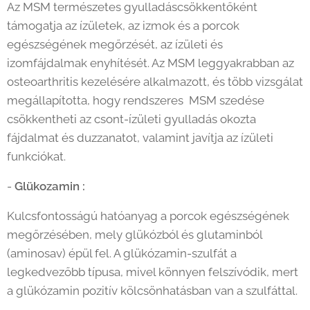
Az MSM természetes gyulladáscsökkentőként
támogatja az ízületek, az izmok és a porcok
egészségének megőrzését, az ízületi és
izomfájdalmak enyhítését. Az MSM leggyakrabban az
osteoarthritis kezelésére alkalmazott, és több vizsgálat
megállapította, hogy rendszeres MSM szedése
csökkentheti az csont-ízületi gyulladás okozta
fájdalmat és duzzanatot, valamint javítja az ízületi
funkciókat.
-
Glükozamin :
Kulcsfontosságú hatóanyag a porcok egészségének
megőrzésében, mely glükózból és glutaminból
(aminosav) épül fel. A glükózamin-szulfát a
legkedvezőbb típusa, mivel könnyen felszívódik, mert
a glükózamin pozitív kölcsönhatásban van a szulfáttal.