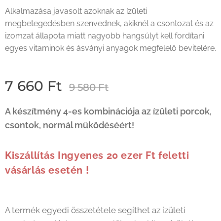
Alkalmazása javasolt azoknak az ízületi
megbetegedésben szenvednek, akiknél a csontozat és az
izomzat állapota miatt nagyobb hangsúlyt kell fordítani
egyes vitaminok és ásványi anyagok megfelelő bevitelére.
7 660
Ft
9 580
Ft
A készítmény 4-es kombinációja az ízületi porcok,
csontok, normál működéséért!
Kiszállítás Ingyenes 20 ezer Ft feletti
vásárlás esetén !
A termék egyedi összetétele segíthet az ízületi