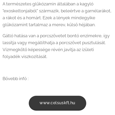
A természetes glükózamin általában a kagyló
"exoskeltonjaiból" származik, beleértve a garnélarákot,
a rákot és a homárt. Ezek a lények mindegyike
glükózamint tartalmaz a merev, külső héjában.
Gátló hatása van a porcszövetet bontó enzimekre, így
lassítja vagy megállíthatja a porcszövet pusztulását.
Vízmegkötő képessége révén javítja az ízületi
folyadék viszkozitását.
Bővebb infó :
www.celsuskft.hu