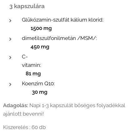
3 kapszulára
Glükózamin-szulfát kálium klorid:
1500 mg
dimetilszulfonilmetán /MSM/:
450 mg
C-
vitamin:
81 mg
Koenzim Q10:
30 mg
Adagolás:
Napi 1-3 kapszulát bőséges folyadékkal
ajánlott bevenni!
Kiszerelés : 60 db