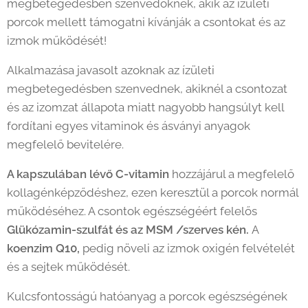
megbetegedésben szenvedőknek, akik az ízületi
porcok mellett támogatni kívánják a csontokat és az
izmok működését!
Alkalmazása javasolt azoknak az ízületi
megbetegedésben szenvednek, akiknél a csontozat
és az izomzat állapota miatt nagyobb hangsúlyt kell
fordítani egyes vitaminok és ásványi anyagok
megfelelő bevitelére.
A kapszulában lévő C-vitamin
hozzájárul a megfelelő
kollagénképződéshez, ezen keresztül a porcok normál
működéséhez. A csontok egészségéért felelős
Glükózamin-szulfát és az MSM /szerves kén.
A
koenzim Q10,
pedig növeli az izmok oxigén felvételét
és a sejtek működését.
Kulcsfontosságú hatóanyag a porcok egészségének