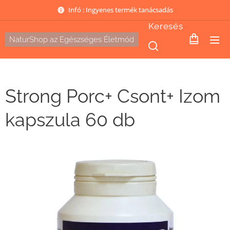
Infó : Ingyenes termék tanácsadás
Keresés
NaturShop az Egészséges Életmód
Strong Porc+ Csont+ Izom
kapszula 60 db