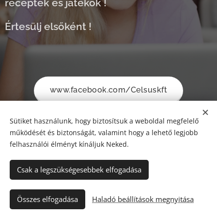
receptek és játékok !
Értesülj elsőként !
www.facebook.com/Celsuskft
Sütiket használunk, hogy biztosítsuk a weboldal megfelelő
működését és biztonságát, valamint hogy a lehető legjobb
felhasználói élményt kínáljuk Neked.
Csak a legszükségesebbek elfogadása
© 2024 Minden jog fenntartva
Összes elfogadása
Naturshopwebaruhaz.hu
Haladó beállítások megnyitása
Sütik