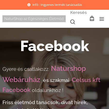
Infó : Ingyenes termék tanácsadás
Keresés
NaturShop az Egészséges Életmód
Facebook
Naturshop
Gyere és csatlakozz
Webáruház
Celsus kft
és szakmai
Facebook
oldalunkhoz !
Friss életmód tanácsok, divat hírek,