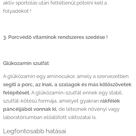
aktív sportolás után feltétlenül pótolni kell a
folyadékot !
3. Porcvédő vitaminok rendszeres szedése !
Glükozamin szulfát
A glükózamin egy aminocukor, amely a szervezetben
segíti a porc, az inak, a szalagok és más kötőszövetek
felépítését.
A glükózamin-szulfát ennek egy stabil,
szulfát-kötésű formája, amelyet gyakran
rákfélék
páncéljából vonnak ki,
de léteznek növényi vagy
laboratóriumban előállított változatai is.
Legfontosabb hatásai