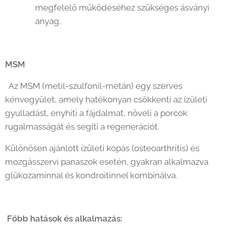
megfelelő működéséhez szükséges ásványi
anyag.
MSM
Az MSM (metil-szulfonil-metán) egy szerves
kénvegyület, amely hatékonyan csökkenti az ízületi
gyulladást, enyhíti a fájdalmat, növeli a porcok
rugalmasságát és segíti a regenerációt.
Különösen ajánlott ízületi kopás (osteoarthritis) és
mozgásszervi panaszok esetén, gyakran alkalmazva
glükozaminnal és kondroitinnel kombinálva.
Főbb hatások és alkalmazás: