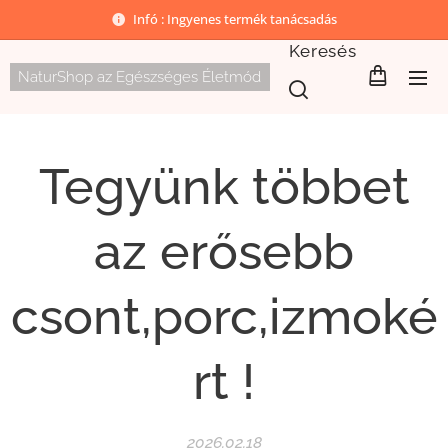
Infó : Ingyenes termék tanácsadás
Keresés
NaturShop az Egészséges Életmód
Tegyünk többet
az erősebb
csont,porc,izmoké
rt !
2026.02.18