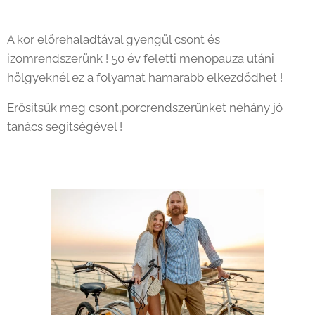
A kor előrehaladtával gyengül csont és
izomrendszerünk ! 50 év feletti menopauza utáni
hölgyeknél ez a folyamat hamarabb elkezdődhet !
Erősítsük meg csont,porcrendszerünket néhány jó
tanács segítségével !