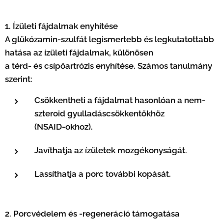
1. Ízületi fájdalmak enyhítése
A glükózamin-szulfát legismertebb és legkutatottabb
hatása az ízületi fájdalmak, különösen
a térd- és csípőartrózis enyhítése. Számos tanulmány
szerint:
Csökkentheti a fájdalmat hasonlóan a nem-
szteroid gyulladáscsökkentőkhöz
(NSAID-okhoz).
Javíthatja az ízületek mozgékonyságát.
Lassíthatja a porc további kopását.
2. Porcvédelem és -regeneráció támogatása