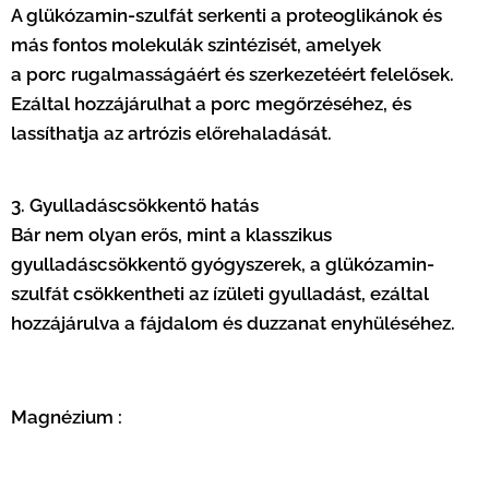
A glükózamin-szulfát serkenti a proteoglikánok és
más fontos molekulák szintézisét, amelyek
a porc rugalmasságáért és szerkezetéért felelősek.
Ezáltal hozzájárulhat a porc megőrzéséhez, és
lassíthatja az artrózis előrehaladását.
3. Gyulladáscsökkentő hatás
Bár nem olyan erős, mint a klasszikus
gyulladáscsökkentő gyógyszerek, a glükózamin-
szulfát csökkentheti az ízületi gyulladást, ezáltal
hozzájárulva a fájdalom és duzzanat enyhüléséhez.
Magnézium :