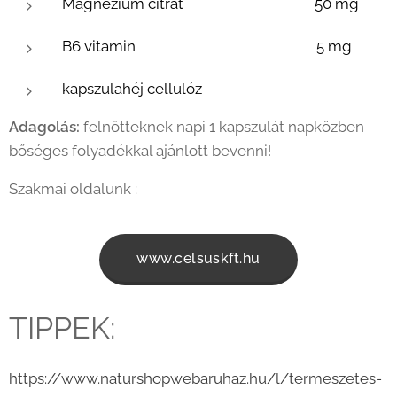
Magnézium citrát 50 mg
B6 vitamin 5 mg
kapszulahéj cellulóz
Adagolás:
felnőtteknek napi 1 kapszulát napközben
bőséges folyadékkal ajánlott bevenni!
Szakmai oldalunk :
www.celsuskft.hu
TIPPEK:
https://www.naturshopwebaruhaz.hu/l/termeszetes-