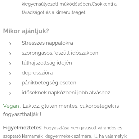
kiegyensúlyozott működésében.Csökkenti a
fáradságot és a kimerültséget.
Mikor ajánljuk?
Stresszes nappalokra
szorongásos,feszült időszakban
túlhajszoltság idején
depresszióra
pánikbetegség esetén
időseknek napközbeni jobb alváshoz
Vegán
, Laktóz, glutén mentes, cukorbetegek is
fogyaszthatják !
Figyelmeztetés:
Fogyasztása nem javasolt várandós és
szoptató kismamák, kisgyermekek számára, ill. ha valamelyik