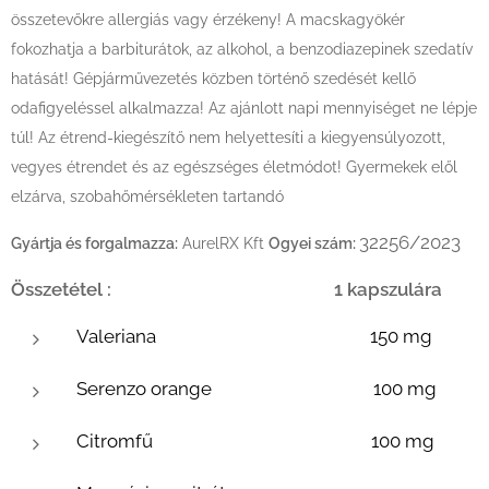
összetevőkre allergiás vagy érzékeny! A macskagyökér
fokozhatja a barbiturátok, az alkohol, a benzodiazepinek szedatív
hatását! Gépjárművezetés közben történő szedését kellő
odafigyeléssel alkalmazza! Az ajánlott napi mennyiséget ne lépje
túl! Az étrend-kiegészítő nem helyettesíti a kiegyensúlyozott,
vegyes étrendet és az egészséges életmódot! Gyermekek elől
elzárva, szobahőmérsékleten tartandó
32256/2023
Gyártja és forgalmazza:
AurelRX Kft
Ogyei szám:
Összetétel : 1 kapszulára
Valeriana 150 mg
Serenzo orange 100 mg
Citromfű 100 mg