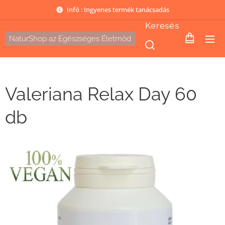
Infó : Ingyenes termék tanácsadás
Keresés
NaturShop az Egészséges Életmód
Valeriana Relax Day 60
db