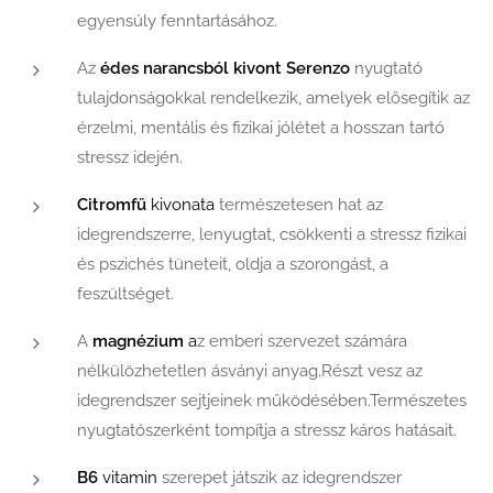
egyensúly fenntartásához.
Az
édes narancsból kivont
Serenzo
nyugtató
tulajdonságokkal rendelkezik, amelyek elősegítik az
érzelmi, mentális és fizikai jólétet a hosszan tartó
stressz idején.
Citromfű
kivonata
természetesen hat az
idegrendszerre, lenyugtat, csökkenti a stressz fizikai
és pszichés tüneteit, oldja a szorongást, a
feszültséget.
A
magnézium
a
z emberi szervezet számára
nélkülözhetetlen ásványi anyag.Részt vesz az
idegrendszer sejtjeinek működésében.Természetes
nyugtatószerként tompítja a stressz káros hatásait.
B6
vitamin
szerepet játszik az idegrendszer