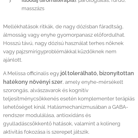
Illóolaj (aromaterápia)
: párologtatás, fürdő,
masszázs
Mellékhatások ritkák, de nagy dózisban fáradtság,
álmosság vagy enyhe gyomorpanasz előfordulhat.
Hosszú távú, nagy dózisú használat terhes nőknek
vagy pajzsmirigyproblémákkal küzdőknek nem
ajánlott.
jól tolerálható, bizonyítottan
A Melissa officinalis egy
hatékony növényi szer
, amely enyhe-mérsékelt
szorongás, alvászavarok és kognitív
teljesítménycsökkenés esetén komplementer terápiás
lehetőséget kínál. Hatásmechanizmusában a GABA-
rendszer modulálása, antioxidáns és
gyulladáscsökkentő hatások, valamint a kolinerg
aktivitás fokozása is szerepet játszik.