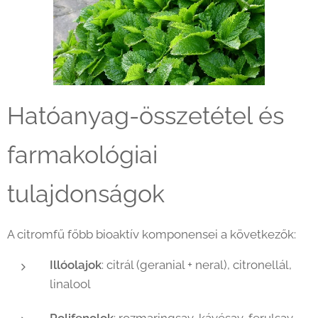
Hatóanyag-összetétel és
farmakológiai
tulajdonságok
A citromfű főbb bioaktív komponensei a következők:
Illóolajok
: citrál (geranial + neral), citronellál,
linalool