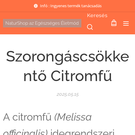
Infó : Ingyenes termék tanácsadás
Keresés
NaturShop az Egészséges Életmód
Szorongáscsökke
ntő Citromfű
2025.05.15
A citromfű
(Melissa
officinalis)
idegrendszeri