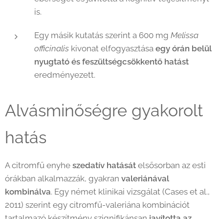
is.
Egy másik kutatás szerint a 600 mg
Melissa
officinalis
kivonat elfogyasztása
egy órán belül
nyugtató és feszültségcsökkentő hatást
eredményezett.
Alvásminőségre gyakorolt
hatás
A citromfű enyhe
szedatív hatását
elsősorban az esti
órákban alkalmazzák, gyakran
valeriánával
kombinálva
. Egy német klinikai vizsgálat (Cases et al.,
2011) szerint egy citromfű-valeriána kombinációt
tartalmazó készítmény szignifikánsan
javította az