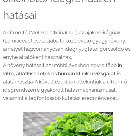
hatásai
A citromfű (Melissa officinalis L.) az ajakosvirágúak
(Lamiaceae) családjába tartozó évelő gyógynövény,
amelyet hagyományosan idegnyugtató, görcsoldó és
enyhe altatóként használnak.
A növény hatásait az utóbbi években egyre több
in
vitro, állatkísérletes és humán klinikai vizsgálat
is
alátámasztja. A következőkben áttekintjük a citromfű
idegrendszerre gyakorolt hatásmechanizmusát,
valamint a legfontosabb kutatási eredményeket.