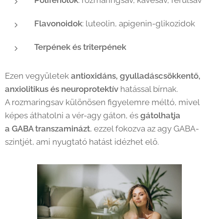
Polifenolok
: rozmaringsav, kávésav, ferulsav
Flavonoidok
: luteolin, apigenin-glikozidok
Terpének és triterpének
Ezen vegyületek
antioxidáns, gyulladáscsökkentő,
anxiolitikus és neuroprotektív
hatással bírnak.
A rozmaringsav különösen figyelemre méltó, mivel
képes áthatolni a vér-agy gáton, és
gátolhatja
a GABA transzaminázt
, ezzel fokozva az agy GABA-
szintjét, ami nyugtató hatást idézhet elő.