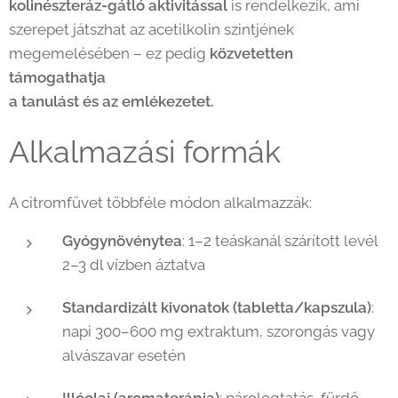
kolinészteráz-gátló aktivitással
is rendelkezik, ami
szerepet játszhat az acetilkolin szintjének
megemelésében – ez pedig
közvetetten
támogathatja
a tanulást és az emlékezetet.
Alkalmazási formák
A citromfüvet többféle módon alkalmazzák:
Gyógynövénytea
: 1–2 teáskanál szárított levél
2–3 dl vízben áztatva
Standardizált kivonatok (tabletta/kapszula)
:
napi 300–600 mg extraktum, szorongás vagy
alvászavar esetén