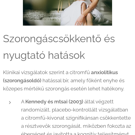
Szorongáscsökkentő és
nyugtató hatások
Klinikai vizsgálatok szerint a citromfű
anxiolitikus
(szorongásoldó)
hatással bír, amely főként enyhe és
közepes mértékű szorongás esetén lehet hatékony.
A
Kennedy és mtsai (2003)
által végzett
randomizált, placebo-kontrollált vizsgálatban
a citromfű-kivonat szignifikánsan csökkentette
a résztvevők szorongását, miközben fokozta az
éberséget és javította a kognitív teljesítményt