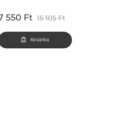
7 550
Ft
15 105
Ft
Kosárba