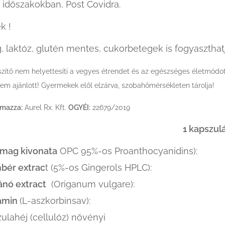
 időszakokban, Post Covidra.
k !
 laktóz, glutén mentes, cukorbetegek is fogyaszthatj
szítő nem helyettesíti a vegyes étrendet és az egészséges életmódo
m ajánlott! Gyermekek elől elzárva, szobahőmérsékleten tárolja!
lmazza:
Aurel Rx. Kft.
OGYÉI:
22679/2019
etétel : 1 kapszulár
mag kivonata
OPC 95%-os Proanthocyanidins)
bér extrac
t (5%-os Gingerols HPLC)
nó extract
(Origanum vulgare
tamin
(L-aszkorbinsav
ulahéj (cellulóz) növényi