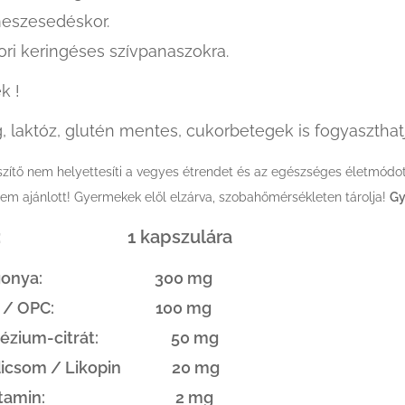
eszesedéskor.
ori keringéses szívpanaszokra.
k !
 laktóz, glutén mentes, cukorbetegek is fogyaszthatj
szítő nem helyettesíti a vegyes étrendet és az egészséges életmódo
m ajánlott! Gyermekek elől elzárva, szobahőmérsékleten tárolja!
Gy
tel : 1 kapszulára
lagonya: 300 mg
lő / OPC: 100 mg
nézium-citrát: 50 mg
dicsom / Likopin 20 mg
-vitamin: 2 mg