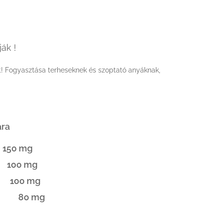
ák !
t! Fogyasztása terheseknek és szoptató anyáknak,
a
:
150 mg
:
100 mg
):
100 mg
):
80 mg