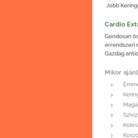
Jobb Kering
Cardio Ex
Gondosan ös
érrendszeri
Gazdag antio
Mikor aján
Érre
Kerin
Maga
Szívi
Koles
Kosz