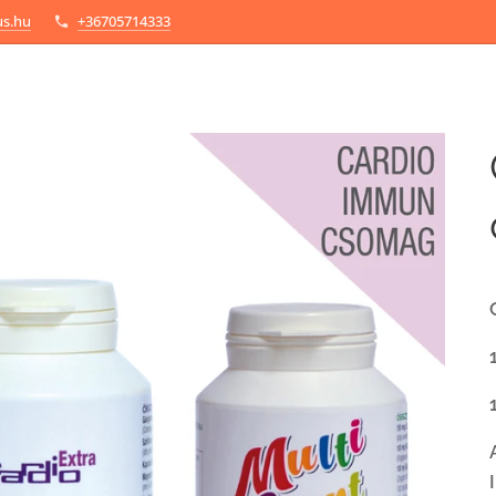
us.hu
+36705714333