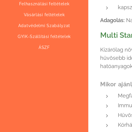
Felhasználási feltételek
kapsz
Vásárlási feltételek
Adagolás:
Na
Adatvédelmi Szabályzat
Multi Sta
GYIK-Szállítási feltételek
ÁSZF
Kizárólag nö
hűvösebb idő
hatóanyagok
Mikor aján
Megfá
Immun
Hűvös
Kórhá