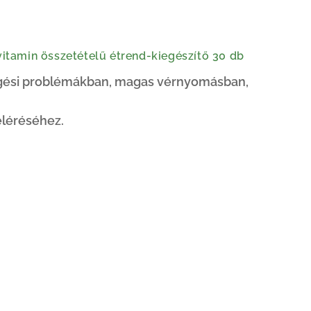
tamin összetételű étrend-kiegészítő 30 db
ngési problémákban, magas vérnyomásban,
eléréséhez.