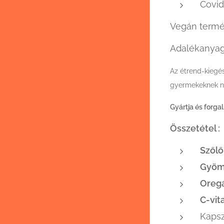
Covid
Vegán termé
Adalékanyag,
Az étrend-kiegé
gyermekeknek ne
Gyártja és forga
Össz
Szőlő
Gyöm
Oregá
C-vi
Kapsz