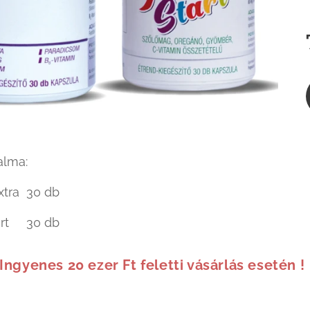
alma:
xtra 30 db
tart 30 db
 Ingyenes 20 ezer Ft feletti vásárlás esetén !