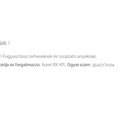
ák !
t! Fogyasztása terheseknek és szoptató anyáknak,
ártja és forgalmazza:
Aurel RX Kft.
Ogyei szám:
35427/2024