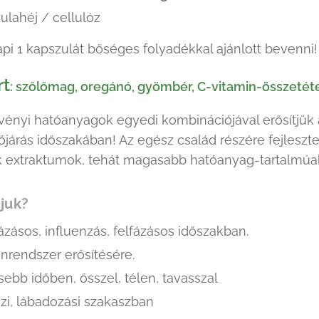
ulahéj / cellulóz
pi 1 kapszulát bőséges folyadékkal ajánlott bevenni!
rt
: szőlőmag, oregánó, gyömbér, C-vitamin-összetéte
vényi hatóanyagok egyedi kombinációjával erősítjük 
járás időszakában! Az egész család részére fejleszte
 extraktumok, tehát magasabb hatóanyag-tartalmúa
ljuk?
zásos, influenzás, felfázásos időszakban.
rendszer erősítésére.
ebb időben, ősszel, télen, tavasszal
zi, lábadozási szakaszban