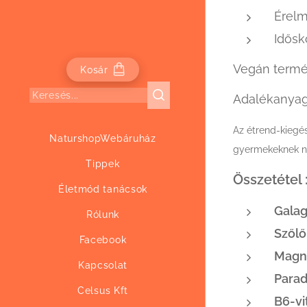
Érelm
Idősk
Vegán termé
Kosár
Adalékanyag,
Az étrend-kiegé
NaturshopWebáruház
gyermekeknek ne
Tippek
Összeté
Életmód tanácsok
Ga
Rólunk
Sző
Facebook
Mag
Kapcsolat
Para
Celsus Kft
B6