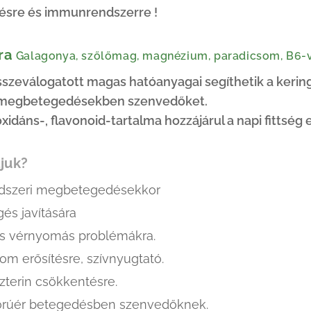
ésre és immunrendszerre !
tra
Galagonya, szőlőmag, magnézium, paradicsom, B6-vi
szeválogatott magas hatóanyagai segíthetik a keri
 megbetegedésekben szenvedőket.
xidáns-, flavonoid-tartalma hozzájárul a napi fittség 
ljuk?
ndszeri megbetegedésekkor
gés javítására
s vérnyomás problémákra.
zom erősítésre, szívnyugtató.
zterin csökkentésre.
orúér betegedésben szenvedőknek.