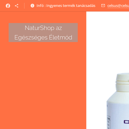
Infó : Ingyenes termék tanácsadás
celsus@cels
NaturShop az
Egészséges Életmód