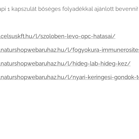
pi 1 kapszulát bőséges folyadékkal ajánlott bevenni!
.celsuskft.hu/l/szoloben-levo-opc-hatasai/
.naturshopwebaruhaz.hu/l/fogyokura-immunerosite
.naturshopwebaruhaz.hu/l/hideg-lab-hideg-kez/
.naturshopwebaruhaz.hu/l/nyari-keringesi-gondok-