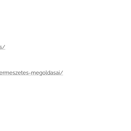
s/
termeszetes-megoldasai/