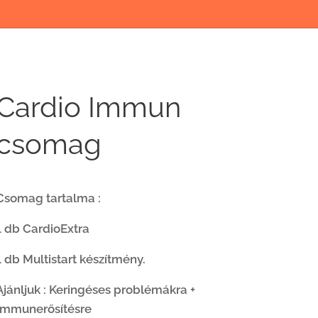
Cardio Immun
csomag
Csomag tartalma :
1 db CardioExtra
1 db Multistart készítmény.
Ajánljuk : Keringéses problémákra +
Immunerősítésre