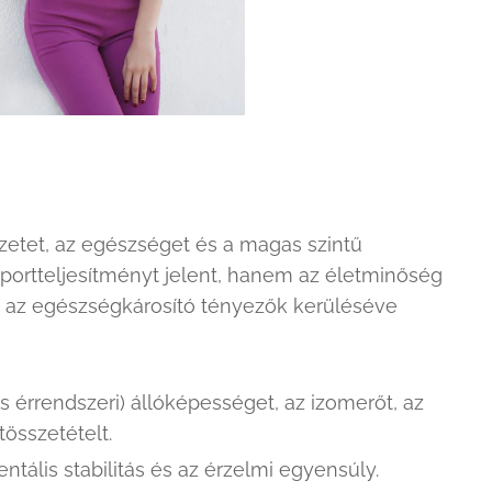
érzetet, az egészséget és a magas szintű
ortteljesítményt jelent, hanem az életminőség
és az egészségkárosító tényezők kerüléséve
s érrendszeri) állóképességet, az izomerőt, az
összetételt.
tális stabilitás és az érzelmi egyensúly.