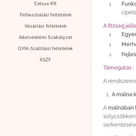
Funkc
Celsus Kft
cipel
Felhasználási feltételek
A fittség jel
Vásárlási feltételek
Egyén
Adatvédelmi Szabályzat
Mérh
GYIK-Szállítási feltételek
Fejle
ÁSZF
Támogatás :
A rendszere
1.
A málna ke
A
málnában 
súlycsökkent
serkentéséve