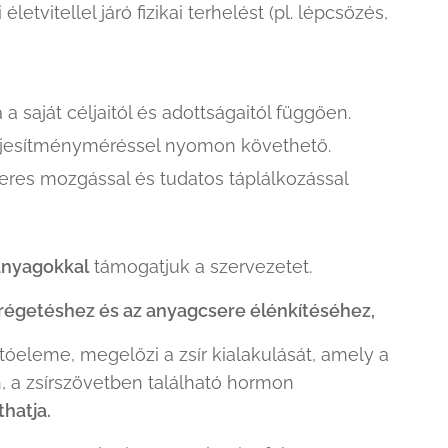
tvitellel járó fizikai terhelést (pl. lépcsőzés,
a saját céljaitól és adottságaitól függően.
teljesítményméréssel nyomon követhető.
zeres mozgással és tudatos táplálkozással
anyagokkal
támogatjuk a szervezetet.
sírégetéshez és az anyagcsere élénkítéséhez,
tóeleme, megelőzi a zsír kialakulását, amely a
, a zsírszövetben található hormon
hatja.