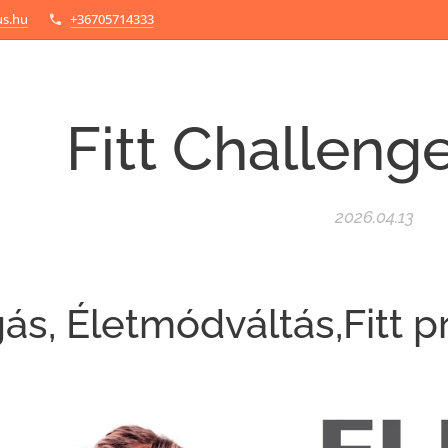
us.hu
+36705714333
Fitt Challenge
2026.04.13
s, Életmódváltás,Fitt p