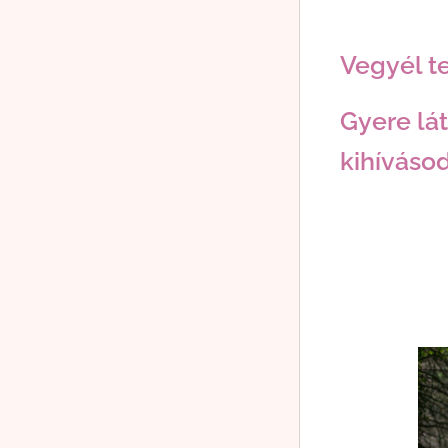
Vegyél te
Gyere lát
kihívásod