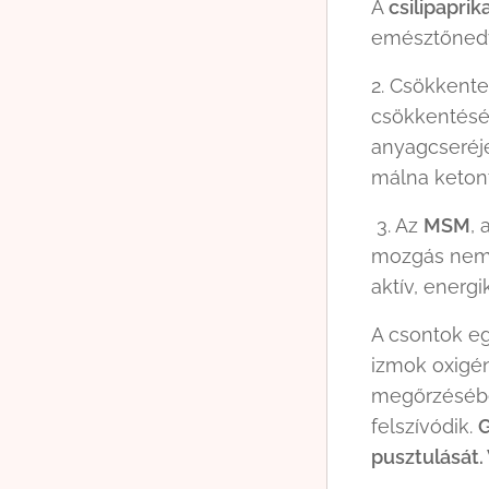
A
csilipaprik
emésztőnedv
2. Csökkente
csökkentés
anyagcseréjé
málna ketont
3. Az
MSM
, 
mozgás nemc
aktív, energ
A csontok e
izmok oxigé
megőrzésében
felszívódik.
G
pusztulását.