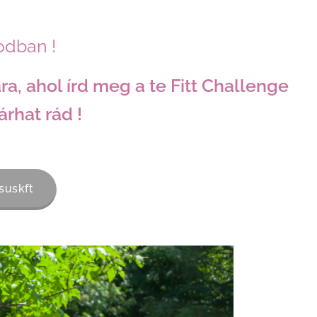
dban !
a, ahol írd meg a te Fitt Challenge
rhat rád !
suskft