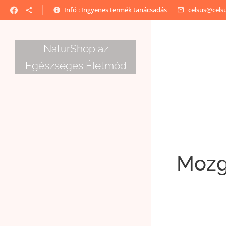
Infó : Ingyenes termék tanácsadás
celsus@cels
NaturShop az
Egészséges Életmód
Mozgá