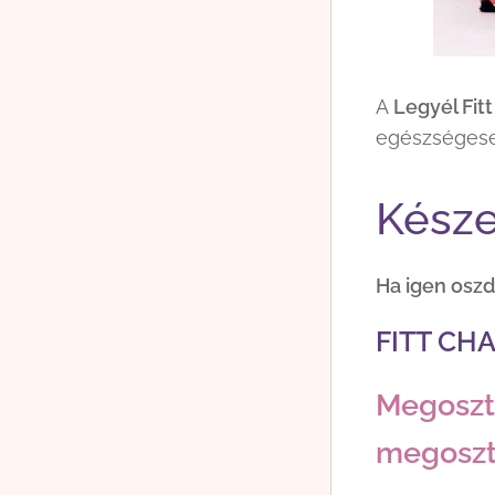
A
Legyél Fitt
egészségese
Késze
Ha igen oszd
FITT CHA
Megoszt
megosztó