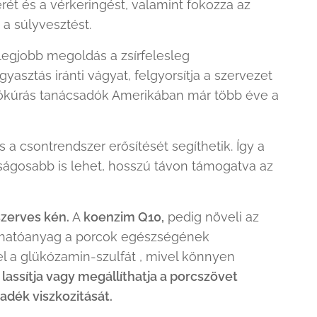
rét és a vérkeringést, valamint fokozza az
a súlyvesztést.
legjobb megoldás a zsírfelesleg
gyasztás iránti vágyat, felgyorsítja a szervezet
gyókúrás tanácsadók Amerikában már több éve a
s a csontrendszer erősítését segíthetik. Így a
osabb is lehet, hosszú távon támogatva az
szerves kén.
A
koenzim Q10,
pedig növeli az
ú hatóanyag a porcok egészségének
l a glükózamin-szulfát , mivel könnyen
lassítja vagy megállíthatja a porcszövet
yadék viszkozitását
.