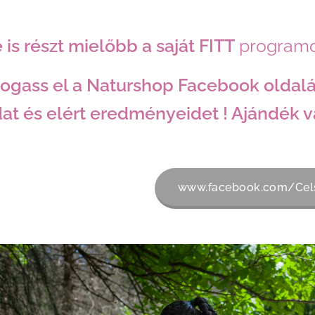
 is részt mielőbb a saját FITT
programo
ogass el a Naturshop Facebook oldalár
at és elért eredményeidet ! Ajándék vá
www.facebook.com/Cel