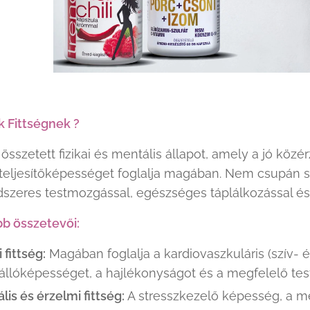
 Fittségnek ?
 összetett fizikai és mentális állapot, amely a jó köz
eljesítőképességet foglalja magában. Nem csupán sp
ndszeres testmozgással, egészséges táplálkozással 
őbb összetevői:
i fittség:
Magában foglalja a kardiovaszkuláris (szív- é
állóképességet, a hajlékonyságot és a megfelelő test
lis és érzelmi fittség:
A stresszkezelő képesség, a men