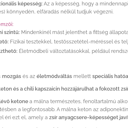
ionális képesség:
Az a képesség, hogy a mindennapi éle
és) könnyedén, elfáradás nélkül tudjuk végezni.
lemzői:
i szintű:
Mindenkinél mást jelenthet a fittség állapota 
ető:
Fizikai tesztekkel, testösszetétel-méréssel és 
szthető:
Életmódbeli változtatásokkal, például rends
s
mozgás
és az
életmódváltás
mellett
speciális ható
ton és a chili kapszaicin hozzájárulhat a fokozott z
lévő
ketone
a málna természetes, fenoltartalmú alko
ésben a legfontosabb. A málna keton az adiponektin
l éri ezt el, amely a
zsír anyagcsere-képességet javít