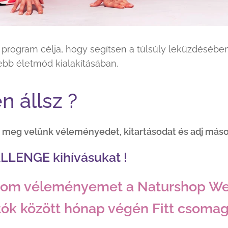
program célja, hogy segítsen a túlsúly leküzdésében
bb életmód kialakításában.
n állsz ?
 meg velünk véleményedet, kitartásodat és adj máso
LLENGE kihívásukat !
om véleményemet a Naturshop Web
k között hónap végén Fitt csomago