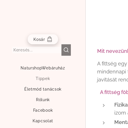
Kosár
Mit nevezünk
A fittség egy
NaturshopWebáruház
mindennapi t
Tippek
javítását re
Életmód tanácsok
A fittség f
Rólunk
Fizika
Facebook
izom 
Kapcsolat
Mentá