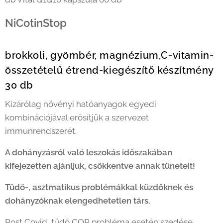
NiCotinStop
brokkoli, gyömbér, magnézium,C-vitamin-
összetételű étrend-kiegészítő készítmény
30 db
Kizárólag növényi hatóanyagok egyedi
kombinációjával erősítjük a szervezet
immunrendszerét.
A dohányzásról való leszokás időszakában
kifejezetten ajánljuk, csökkentve annak tüneteit!
Tüdő-, asztmatikus problémákkal küzdőknek és
dohányzóknak elengedhetetlen társ.
Post Covid, tüdő COP probléma esetén szedése