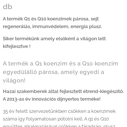
db
A termék Q1 és Q10 koenzimek párosa, sejt
regenerálás, immunvédelem, energia plusz.
Siker termékünk amely elsőként a világon lett
kifejlesztve !
A termék a Q1 koenzim és a Q10 koenzim
egyedülálló párosa, amely egyedi a
világon!
Hazai szakemberek által fejlesztett étrend-kiegészítő.
A 2013-as év innovációs díjnyertes terméke!
35 év felett szervezetünkben csökken a koenzimek
száma így folyamatosan pótolni kell. A q1 és Q10
együttes alkalmazásával csökken a fáradság, plusz