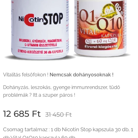
Vitalitás felsőfokon !
Nemcsak dohányosoknak !
Dohányzás, leszokás, gyenge immunrendszer, tüdő
problémák ? Itt a szuper páros !
12 685
Ft
31 450
Ft
Csomag tartalmaz : 1 db Nicotin Stop kapszula 30 db, 1
db Vital Q1Q10 kapszula 60 db