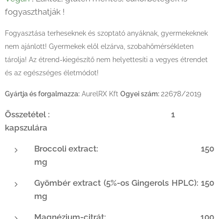
fogyaszthatják !
Fogyasztása terheseknek és szoptató anyáknak, gyermekeknek
nem ajánlott! Gyermekek elől elzárva, szobahőmérsékleten
tárolja! Az étrend-kiegészítő nem helyettesíti a vegyes étrendet
és az egészséges életmódot!
22678/2019
Gyártja és forgalmazza:
AurelRX Kft
Ogyei szám:
Összetétel : 1
kapszulára
Broccoli extract: 150
mg
Gyömbér extract (5%-os Gingerols HPLC): 150
mg
Magnézium-citrát: 100