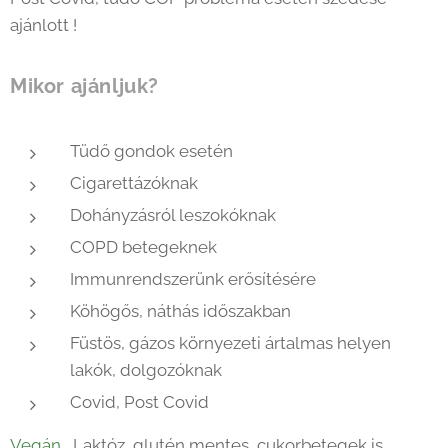
ajánlott !
Mikor ajánljuk?
Tüdő gondok esetén
Cigarettázóknak
Dohányzásról leszokóknak
COPD betegeknek
Immunrendszerünk erősítésére
Köhögős, náthás időszakban
Füstös, gázos környezeti ártalmas helyen
lakók, dolgozóknak
Covid, Post Covid
Vegán
, Laktóz, glutén mentes, cukorbetegek is