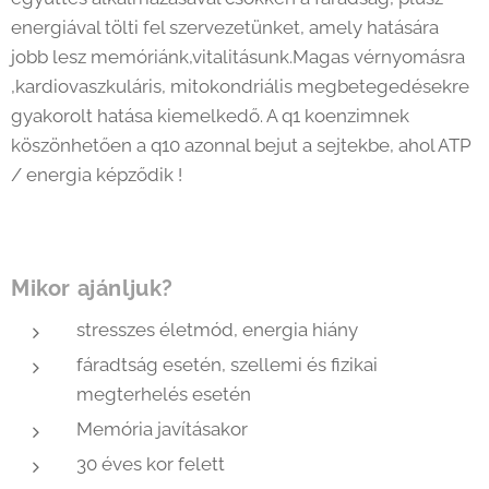
energiával tölti fel szervezetünket, amely hatására
jobb lesz memóriánk,vitalitásunk.Magas vérnyomásra
,kardiovaszkuláris, mitokondriális megbetegedésekre
gyakorolt hatása kiemelkedő. A q1 koenzimnek
köszönhetően a q10 azonnal bejut a sejtekbe, ahol ATP
/ energia képződik !
Mikor ajánljuk?
stresszes életmód, energia hiány
fáradtság esetén, szellemi és fizikai
megterhelés esetén
Memória javításakor
30 éves kor felett