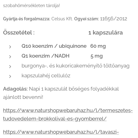
szobahőmérsékleten tárolja!
11656/2012
Gyártja és forgalmazza:
Celsus Kft.
Ogyei szám:
Összetétel : 1 kapszulára
Q10 koenzim / ubiquinone 60 mg
Q1 koenzim /NADH 5 mg
burgonya-, és kukoricakeményítő töltőanyag
kapszulahéj cellulóz
Adagolás:
Napi 1 kapszulát bőséges folyadékkal
ajánlott bevenni!
https://www.naturshopwebaruhaz.hu/l/termeszetes-
tudovedelem-brokkolival-es-gyomberrel/
https://www.naturshopwebaruhaz.hu/l/tavaszi-