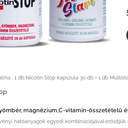
lma : 1 db Nicotin Stop kapszula 30 db + 1 db Multist
op
gyömbér, magnézium,C-vitamin-összetételű é
vényi hatóanyagok egyedi kombinációjával erősítjük