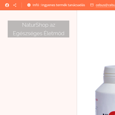
Infó : Ingyenes termék tanácsadás
celsus@cels
NaturShop az
Egészséges Életmód