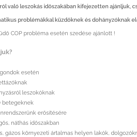
ól való leszokás időszakában kifejezetten ajánljuk, 
matikus problémákkal küzdőknek és dohányzóknak el
tüdő COP probléma esetén szedése ajánlott !
ljuk?
 gondok esetén
ettázóknak
yzásról leszokóknak
 betegeknek
rendszerünk erősítésére
ős, náthás időszakban
s, gázos környezeti ártalmas helyen lakók, dolgozók