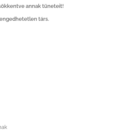
csökkentve annak tüneteit!
engedhetetlen társ.
nak