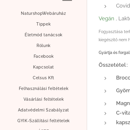
Covid
NaturshopWebáruház
Vegán
, Lak
Tippek
Fogyasztása ter
Életmód tanácsok
kiegészítő nem 
Rólunk
Gyártja és forga
Facebook
Össze
Kapcsolat
Br
Celsus Kft
Felhasználási feltételek
Gyömb
Vásárlási feltételek
Ma
Adatvédelmi Szabályzat
C-
GYIK-Szállítási feltételek
kapsz