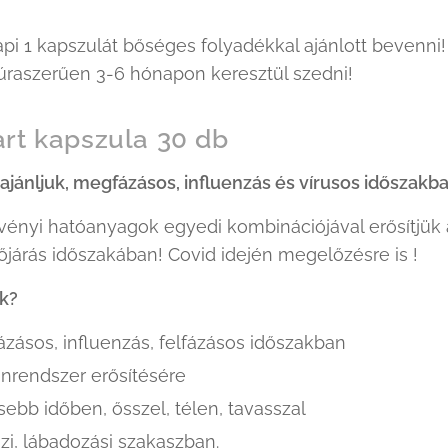
pi 1 kapszulát bőséges folyadékkal ajánlott bevenni!
úraszerűen 3-6 hónapon keresztül szedni!
art kapszula 30 db
 ajánljuk, megfázásos, influenzás és vírusos időszakb
vényi hatóanyagok egyedi kombinációjával erősítjük 
járás időszakában! Covid idején megelőzésre is !
uk?
zásos, influenzás, felfázásos időszakban
rendszer erősítésére
ebb időben, ősszel, télen, tavasszal
zi, lábadozási szakaszban.