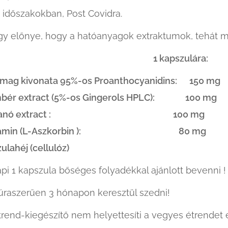
 időszakokban, Post Covidra.
gy előnye, hogy a hatóanyagok extraktumok, tehát 
tétel 1 kapszulára:
őmag kivonata 95%-os Proanthocyanidins: 150 mg
bér extract (5%-os Gingerols HPLC): 100 mg
eganó extract : 100 mg
itamin (L-Aszkorbin ): 80 mg
ulahéj (cellulóz)
api 1 kapszula bőséges folyadékkal ajánlott bevenni !
úraszerűen 3 hónapon keresztül szedni!
rend-kiegészítő nem helyettesíti a vegyes étrendet