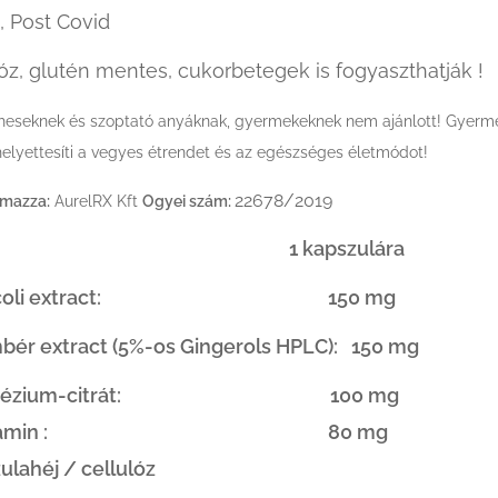
, Post Covid
tóz, glutén mentes, cukorbetegek is fogyaszthatják !
heseknek és szoptató anyáknak, gyermekeknek nem ajánlott! Gyermek
helyettesíti a vegyes étrendet és az egészséges életmódot!
22678/2019
lmazza:
AurelRX Kft
Ogyei szám:
tétel : 1 kapszulára
occoli extract: 150 mg
ér extract (5%-os Gingerols HPLC): 150 mg
gnézium-citrát: 100 mg
vitamin : 80 mg
ulahéj / cellulóz