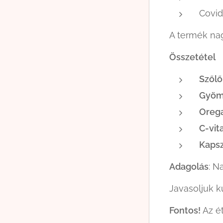
Covid
A termék na
Össze
Szől
Gyöm
Or
C-v
Kapsz
Adagolás
: N
Javasoljuk k
Fontos!
Az ét