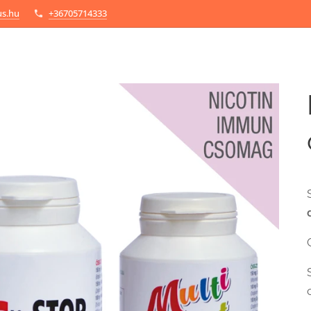
us.hu
+36705714333