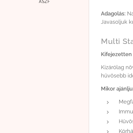
ÁSZF
Adagolás:
Na
Javasoljuk k
Multi St
Kifejezetten
Kizárólag nö
hűvösebb idő
Mikor ajánlj
Megfá
Immun
Hűvös
Kórhá