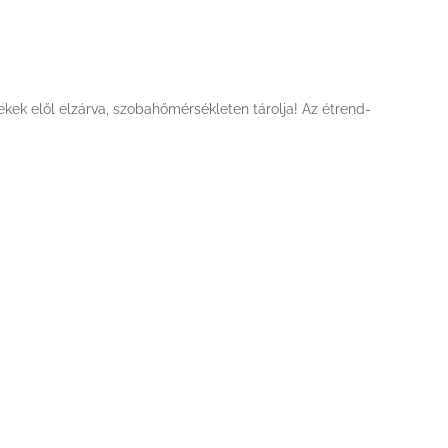
ek elől elzárva, szobahőmérsékleten tárolja! Az étrend-