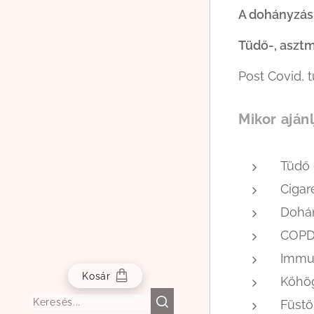
A dohányzásr
Tüdő-, aszt
Post Covid, 
Mikor aján
Tüdő
Cigar
Dohán
COPD
Immun
Kosár
Köhög
Füstö