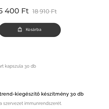
5 400
Ft
18 910
Ft
Kosárba
art kapszula 30 db
trend-kiegészítő készítmény 30 db
 a szervezet immunrendszerét.