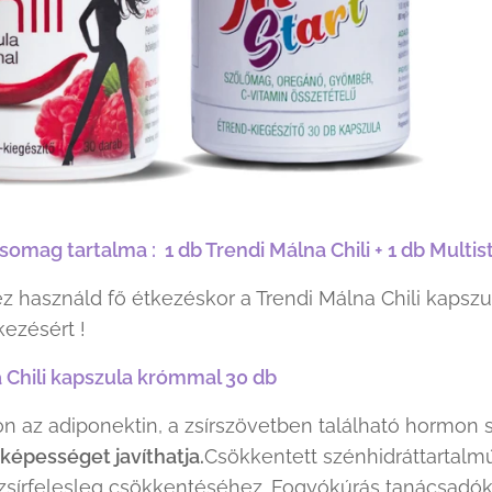
somag tartalma : 1 db Trendi Málna Chili + 1 db Multi
z használd fő étkezéskor a Trendi Málna Chili kapszulá
zésért !
 Chili kapszula krómmal 30 db
n az adiponektin, a zsírszövetben található hormon s
épességet javíthatja.
Csökkentett szénhidráttartalm
zsírfelesleg csökkentéséhez. Fogyókúrás tanácsadó