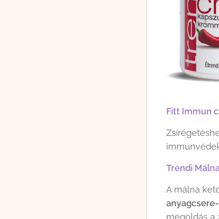
Fitt Immun c
Zsírégetéshe
immunvédeke
Trendi Málna
A málna keto
anyagcsere-k
megoldás a 