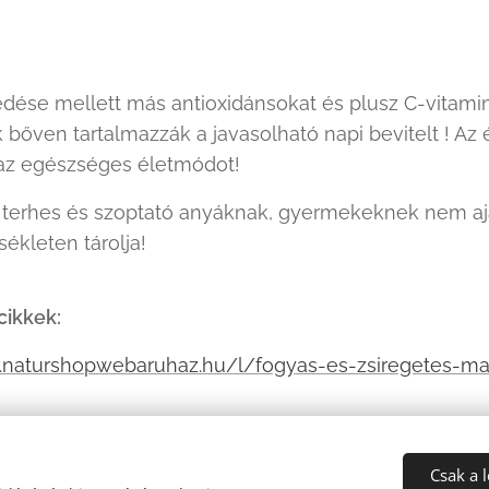
dése mellett más antioxidánsokat és plusz C-vitami
bőven tartalmazzák a javasolható napi bevitelt ! Az 
 az egészséges életmódot!
terhes és szoptató anyáknak, gyermekeknek nem ajá
kleten tárolja!
cikkek:
.naturshopwebaruhaz.hu/l/fogyas-es-zsiregetes-m
Csak a 
orgalmazza:
Aurel Rx Kft Ogyei :
22679/2019