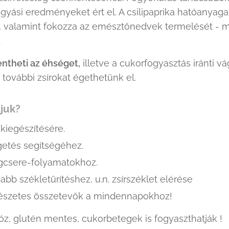
gyási eredményeket ért el. A csilipaprika hatóanyag
t, valamint fokozza az emésztőnedvek termelését - 
.
ntheti az éhséget,
illetve a cukorfogyasztás iránti vá
g további zsírokat égethetünk el.
ljuk?
 kiegészítésére.
getés segítségéhez.
csere-folyamatokhoz.
abb székletürítéshez, u.n. zsírszéklet elérése
észetes összetevők a mindennapokhoz!
tóz, glutén mentes, cukorbetegek is fogyaszthatják !