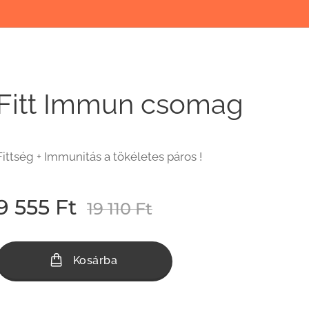
Fitt Immun csomag
Fittség + Immunitás a tökéletes páros !
9 555
Ft
19 110
Ft
Kosárba