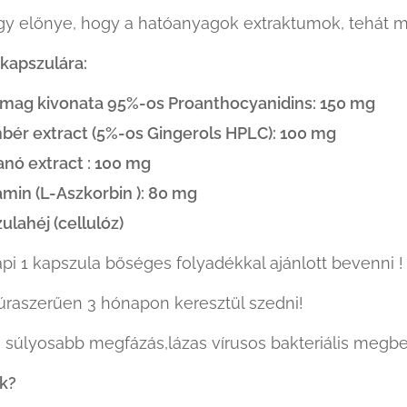
gy előnye, hogy a hatóanyagok extraktumok, tehát 
 kapszulára:
mag kivonata 95%-os Proanthocyanidins: 150 mg
ér extract (5%-os Gingerols HPLC): 100 mg
nó extract : 100 mg
amin (L-Aszkorbin ): 80 mg
ulahéj (cellulóz)
api 1 kapszula bőséges folyadékkal ajánlott bevenni !
úraszerűen 3 hónapon keresztül szedni!
úlyosabb megfázás,lázas vírusos bakteriális megbet
uk?