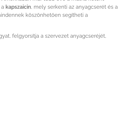
a a
kapszaicin
, mely serkenti az anyagcserét és a
mindennek köszönhetően segítheti a
gyat, felgyorsítja a szervezet anyagcseréjét,