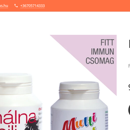
us.hu
+36705714333