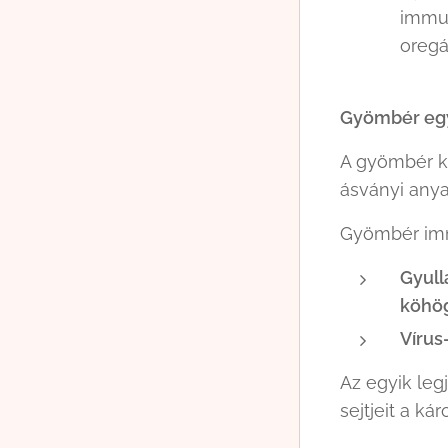
immun
oregá
G
yömbér egy
A gyömbér k
ásványi any
Gyömbér imm
Gyull
köhög
Vírus
Az egyik leg
sejtjeit a k