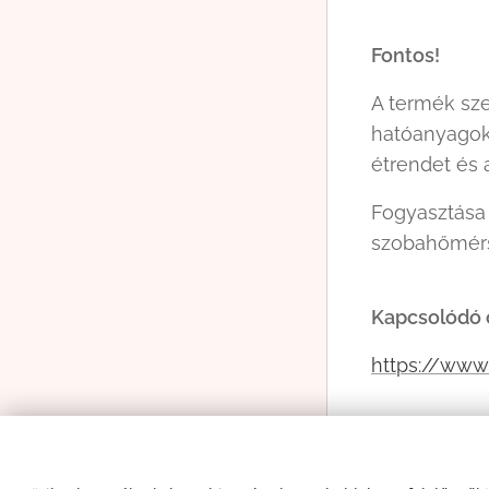
Fontos!
A termék sze
hatóanyagok 
étrendet és
Fogyasztása 
szobahőmérsé
Kapcsolódó 
https://www
Gyártja és f