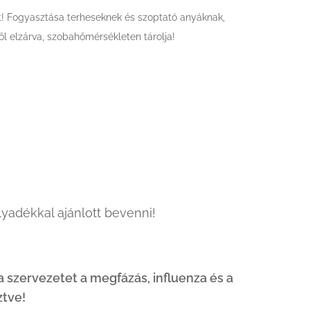
t! Fogyasztása terheseknek és szoptató anyáknak,
l elzárva, szobahőmérsékleten tárolja!
lyadékkal ajánlott bevenni!
 szervezetet a megfázás, influenza és a
ztve!