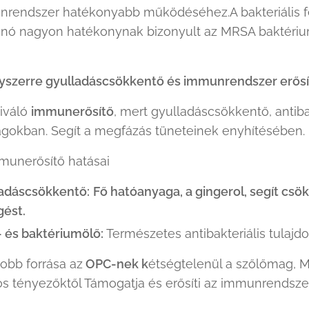
rendszer hatékonyabb működéséhez.A bakteriális fe
nó nagyon hatékonynak bizonyult az MRSA baktérium
szerre gyulladáscsökkentő és immunrendszer erősí
iváló
immunerősítő
, mert gyulladáscsökkentő, antib
agokban. Segít a megfázás tüneteinek enyhítésében.
unerősítő hatásai
adáscsökkentő:
Fő hatóanyaga, a gingerol, segít csökk
ést.
- és baktériumölő:
Természetes antibakteriális tulajd
jobb forrása az
OPC-nek k
étségtelenül a szőlőmag, M
áros tényezőktől Támogatja és erősíti az immunrendsz