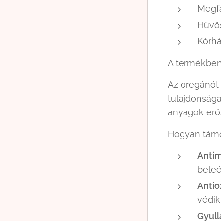
Megfá
Hűvös
Kórhá
A termékben
Az oregánót 
tulajdonsága
anyagok erős
Hogyan támo
Antim
beleé
Antio
védik
Gyull