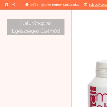
Infó : Ingyenes termék tanácsadás
celsus@cels
NaturShop az
Egészséges Életmód