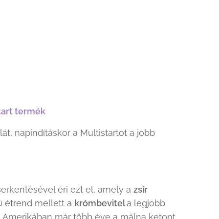
start termék
t, napindításkor a Multistartot a jobb
erkentésével éri ezt el, amely a
zsír
ú étrend mellett a
krómbevitel
a legjobb
k Amerikában már több éve a málna ketont