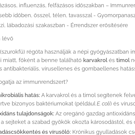
zásos, influenzás, felfázásos időszakban – Immunre
ebb időben, ősszel, télen, tavasszal - Gyomorpanas
zi, lábadozási szakaszban - Érrendszer erősítésére
 lévő
(szurokfű) régóta használják a népi gyógyászatban 
i miatt, főként a benne található
karvakrol
és
timol
n
 antibakteriális, vírusellenes és gombaellenes hatá
gatja az immunrendszert?
ikrobiális hatás:
A karvakrol és a timol segítenek fel
rtve bizonyos baktériumokat (például
E. coli
) és vírus
xidáns tulajdonságok:
Az oregánó gazdag antioxidáns
 a sejteket a szabad gyökök okozta károsodástól, és
adáscsökkentés és vírusölő:
Krónikus gyulladások cs