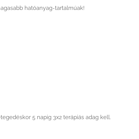
magasabb hatóanyag-tartalmúak!
egedéskor 5 napig 3x2 terápiás adag kell.