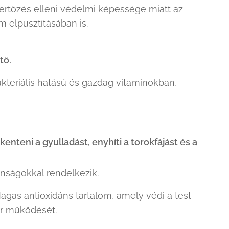
rtőzés elleni védelmi képessége miatt az
 elpusztításában is.
tő.
akteriális hatású és gazdag vitaminokban,
enteni a gyulladást, enyhíti a torokfájást és a
onságokkal rendelkezik.
agas antioxidáns tartalom, amely védi a test
er működését.