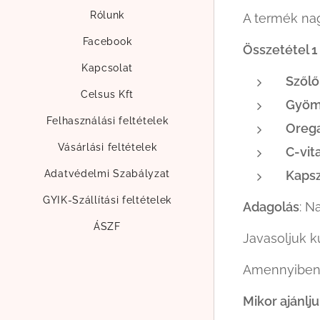
Rólunk
A termék na
Facebook
Összetétel 1
Kapcsolat
Szőlő
Celsus Kft
Gyömb
Felhasználási feltételek
Orega
Vásárlási feltételek
C-vit
Adatvédelmi Szabályzat
Kapsz
GYIK-Szállítási feltételek
Adagolás
: N
ÁSZF
Javasoljuk k
Amennyiben s
Mikor ajánlj