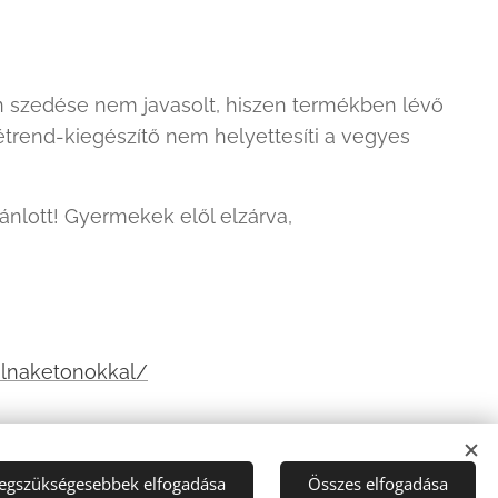
n szedése nem javasolt, hiszen termékben lévő
étrend-kiegészítő nem helyettesíti a vegyes
nlott! Gyermekek elől elzárva,
alnaketonokkal/
legszükségesebbek elfogadása
Összes elfogadása