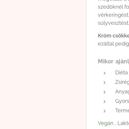
szedőknél fo
vérkeringés
súlyvesztést
Króm csökke
ezáltal pedi
Mikor aján
Diéta
Zsíré
Anyag
Gyors
Term
Vegán
, Lak