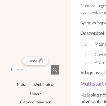
Az étrend-kiegé
gyermekeknek nem
Gyártja és forga
Összetétel 
Málna
Cayen
Kosár
Króm
Adagolás:
fe
Multistart
NaturshopWebáruház
Tippek
Kizárólag nö
hűvösebb idő
Életmód tanácsok