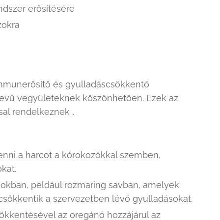
ndszer erősítésére
zokra
immunerősítő és gyulladáscsökkentő
evű vegyületeknek köszönhetően. Ezek az
ssal rendelkeznek
.
venni a harcot a kórokozókkal szemben,
okat.
okban, például rozmaring savban, amelyek
 csökkentik a szervezetben lévő gyulladásokat.
ökkentésével az oregánó hozzájárul az