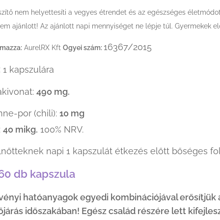
szítő nem helyettesíti a vegyes étrendet és az egészséges életmódo
 ajánlott! Az ajánlott napi mennyiséget ne lépje túl. Gyermekek elő
16367/2015
lmazza:
AurelRX Kft
Ogyei szám:
:
1 kapszulára
kivonat:
490 mg.
ne-por (chili):
10 mg
:
40 mikg.
100% NRV.
lnőtteknek napi 1 kapszulát étkezés előtt bőséges fo
 60 db kapszula
vényi hatóanyagok egyedi kombinációjával erősítjük a
járás időszakában! Egész család részére lett kifejles