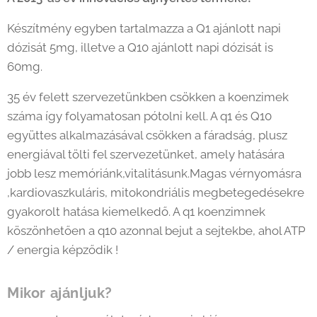
Készítmény egyben tartalmazza a Q1 ajánlott napi
dózisát 5mg, illetve a Q10 ajánlott napi dózisát is
60mg.
35 év felett szervezetünkben csökken a koenzimek
száma így folyamatosan pótolni kell. A q1 és Q10
együttes alkalmazásával csökken a fáradság, plusz
energiával tölti fel szervezetünket, amely hatására
jobb lesz memóriánk,vitalitásunk.Magas vérnyomásra
,kardiovaszkuláris, mitokondriális megbetegedésekre
gyakorolt hatása kiemelkedő. A q1 koenzimnek
köszönhetően a q10 azonnal bejut a sejtekbe, ahol ATP
/ energia képződik !
Mikor ajánljuk?