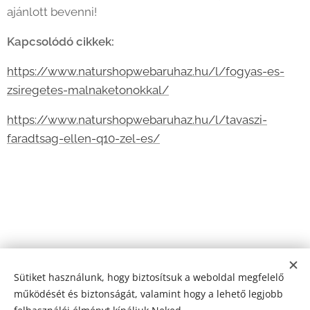
ajánlott bevenni!
Kapcsolódó cikkek:
https://www.naturshopwebaruhaz.hu/l/fogyas-es-
zsiregetes-malnaketonokkal/
https://www.naturshopwebaruhaz.hu/l/tavaszi-
faradtsag-ellen-q10-zel-es/
Sütiket használunk, hogy biztosítsuk a weboldal megfelelő
működését és biztonságát, valamint hogy a lehető legjobb
© 2024 Minden jog fenntartva