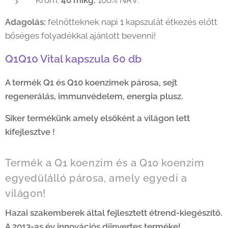
Króm:
40 mikg.
100% NRV.
Adagolás:
felnőtteknek napi 1 kapszulát étkezés előtt
bőséges folyadékkal ajánlott bevenni!
Q1Q10 Vital kapszula 60 db
A termék Q1 és Q10 koenzimek párosa, sejt
regenerálás, immunvédelem, energia plusz.
Siker termékünk amely elsőként a világon lett
kifejlesztve !
Termék a Q1 koenzim és a Q10 koenzim
egyedülálló párosa, amely egyedi a
világon!
Hazai szakemberek által fejlesztett étrend-kiegészítő.
A 2013-as év innovációs díjnyertes terméke!