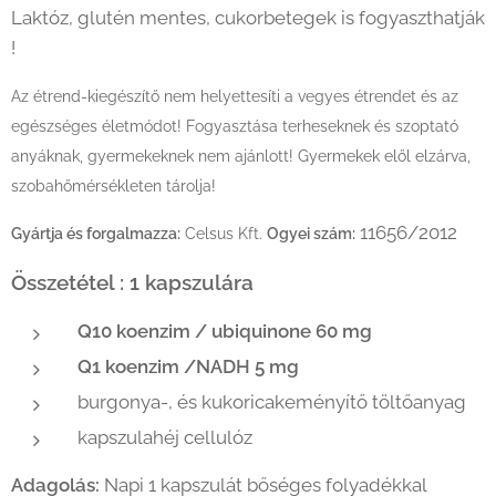
Laktóz, glutén mentes, cukorbetegek is fogyaszthatják
!
Az étrend-kiegészítő nem helyettesíti a vegyes étrendet és az
egészséges életmódot! Fogyasztása terheseknek és szoptató
anyáknak, gyermekeknek nem ajánlott! Gyermekek elől elzárva,
szobahőmérsékleten tárolja!
11656/2012
Gyártja és forgalmazza:
Celsus Kft.
Ogyei szám:
Összetétel : 1 kapszulára
Q10 koenzim / ubiquinone 60 mg
Q1 koenzim /NADH 5 mg
burgonya-, és kukoricakeményítő töltőanyag
kapszulahéj cellulóz
Adagolás:
Napi 1 kapszulát bőséges folyadékkal