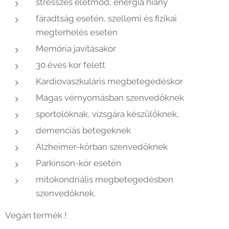
stresszes életmód, energia hiány
fáradtság esetén, szellemi és fizikai
megterhelés esetén
Memória javításakor
30 éves kor felett
Kardiovaszkuláris megbetegedéskor
Magas vérnyomásban szenvedőknek
sportolóknak, vizsgára készülőknek,
demenciás betegeknek
Alzheimer-kórban szenvedőknek
Parkinson-kór esetén
mitokondriális megbetegedésben
szenvedőknek.
Vegán termék !