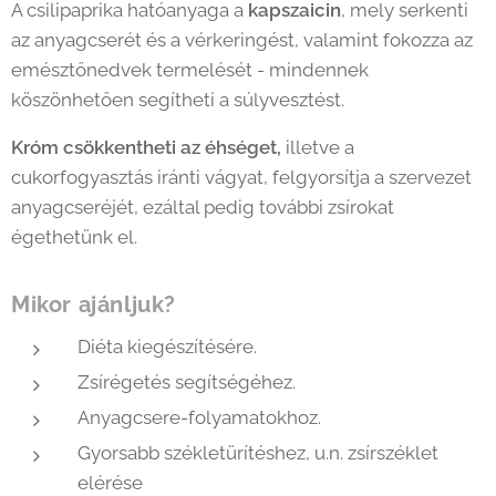
A csilipaprika hatóanyaga a
kapszaicin
, mely serkenti
az anyagcserét és a vérkeringést, valamint fokozza az
emésztőnedvek termelését - mindennek
köszönhetően segítheti a súlyvesztést.
Króm csökkentheti az éhséget,
illetve a
cukorfogyasztás iránti vágyat, felgyorsítja a szervezet
anyagcseréjét, ezáltal pedig további zsírokat
égethetünk el.
Mikor ajánljuk?
Diéta kiegészítésére.
Zsírégetés segítségéhez.
Anyagcsere-folyamatokhoz.
Gyorsabb székletürítéshez, u.n. zsírszéklet
elérése