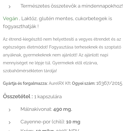
Természetes összetevők a mindennapokhoz!
Vegán
, Laktóz, glutén mentes, cukorbetegek is
fogyaszthatják !
Az étrend-kiegészítő nem helyettesíti a vegyes étrendet és az
egészséges életmódot! Fogyasztása terheseknek és szoptató
anyáknak, gyermekeknek nem ajánlott! Az ajánlott napi
mennyiséget ne lépje túl. Gyermekek elől elzárva,
szobahőmérsékleten tárolja!
16367/2015
Gyártja és forgalmazza:
AurelRX Kft
Ogyei szám:
Összetétel :
1 kapszulára
Málnakivonat:
490 mg.
Cayenne-por (chili):
10 mg