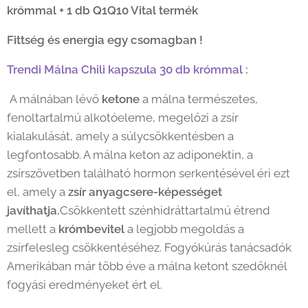
krómmal + 1 db Q1Q10 Vital termék
Fittség és energia egy csomagban !
Trendi Málna Chili kapszula 30 db krómmal :
A málnában lévő
ketone
a málna természetes,
fenoltartalmú alkotóeleme, megelőzi a zsír
kialakulását, amely a súlycsökkentésben a
legfontosabb. A málna keton az adiponektin, a
zsírszövetben található hormon serkentésével éri ezt
el, amely a
zsír anyagcsere-képességet
javíthatja.
Csökkentett szénhidráttartalmú étrend
mellett a
krómbevitel
a legjobb megoldás a
zsírfelesleg csökkentéséhez. Fogyókúrás tanácsadók
Amerikában már több éve a málna ketont szedőknél
fogyási eredményeket ért el.