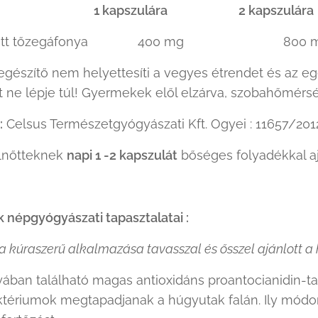
tel 1 kapszulára 2 kapszulára
ított tőzegáfonya 400 mg 800 
egészítő nem helyettesíti a vegyes étrendet és az eg
ne lépje túl! Gyermekek elől elzárva, szobahőmérsék
:
Celsus Természetgyógyászati Kft. Ogyei : 11657/201
lnőtteknek
napi 1 -2 kapszulát
bőséges folyadékkal aj
népgyógyászati tapasztalatai :
a kúraszerű alkalmazása tavasszal és ősszel ajánlott a
ában található magas antioxidáns proantocianidin-t
ktériumok megtapadjanak a húgyutak falán. Ily módo