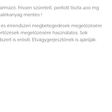
mazó, frissen szüretelt, porított tiszta 400 mg
dalékanyag mentes !
zív- és érrendszeri megbetegedések megelőzésére
s fertőzések megelőzésére használatos. Sok
ert is erősíti. Étvágygerjesztőnek is ajánlják.