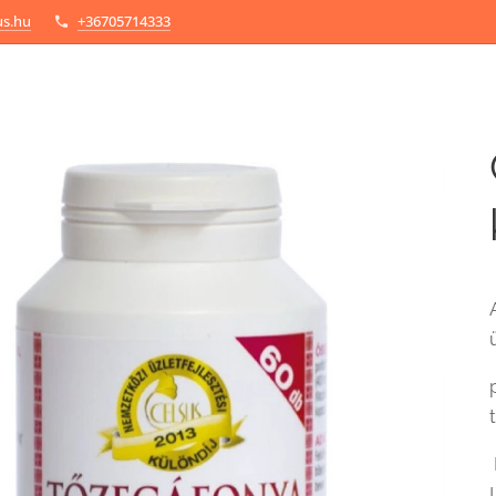
us.hu
+36705714333
!