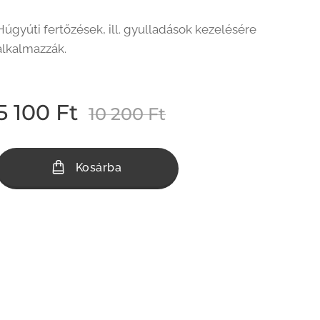
Húgyúti fertőzések, ill. gyulladások kezelésére
alkalmazzák.
5 100
Ft
10 200
Ft
Kosárba