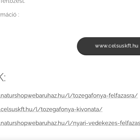
fertőzést.
máció :
www.celsuskft.hu
K:
.naturshopwebaruhaz.hu/l/tozegafonya-felfazasra/
.celsuskft.hu/l/tozegafonya-kivonata/
.naturshopwebaruhaz.hu/l/nyari-vedekezes-felfazas