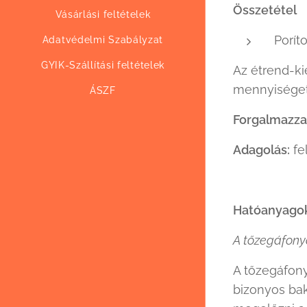
Összeté
Vásárlási feltételek
Por
Adatvédelmi Szabályzat
GYIK-Szállítási feltételek
Az étrend-ki
mennyiséget 
ÁSZF
Forgalmazza
Adagolás:
fe
Hatóanyagok 
A tőzegáfony
A tőzegáfony
bizonyos ba