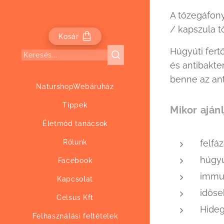
A tőzegáfony
/ kapszula t
Kosár
Húgyúti fert
és antibakte
benne az ant
NaturshopWebáruház
Tippek
Mikor aján
Életmód tanácsok
Rólunk
felfá
húgy
Facebook
immun
Kapcsolat
időse
Celsus Kft
Hideg
Felhasználási feltételek