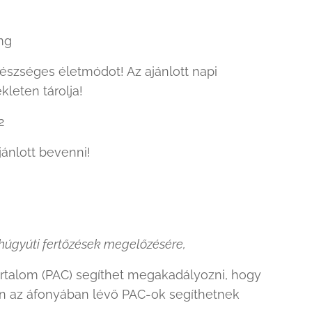
mg
észséges életmódot! Az ajánlott napi
leten tárolja!
2
ánlott bevenni!
 húgyúti fertőzések megelőzésére,
artalom (PAC) segíthet megakadályozni, hogy
n az áfonyában lévő PAC-ok segíthetnek