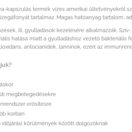
a-kapszulás termék vizes amerikai ültetvényekről szár
őzegáfonyát tartalmaz. Magas hatóanyag tartalom, a
őzések, ill. gyulladások kezelésére alkalmazzák. S
riális hatása miatt a gyulladáshoz vezető bakteriáli
ioxidáns, antocianidek, tanninok, ezért az immunrendsz
ljuk?
záskor
úti megbetegedésekre
rendszer erősítésre
bb korban
 időjárási körülmények között dolgozóknak