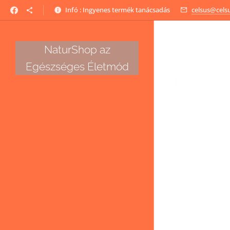
Infó : Ingyenes termék tanácsadás
celsus@cels
NaturShop az
Egészséges Életmód