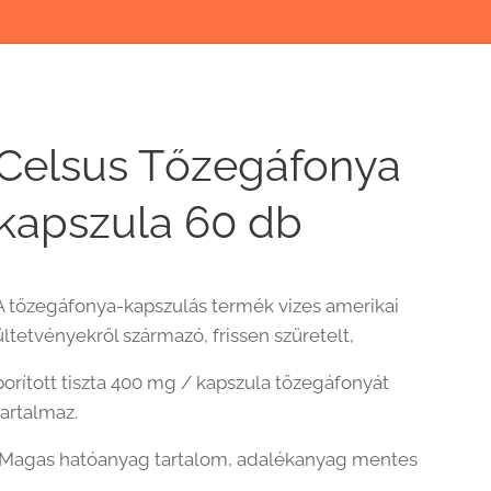
Celsus Tőzegáfonya
kapszula 60 db
A tőzegáfonya-kapszulás termék vizes amerikai
ültetvényekről származó, frissen szüretelt,
porított tiszta 400 mg / kapszula tőzegáfonyát
tartalmaz.
Magas hatóanyag tartalom, adalékanyag mentes