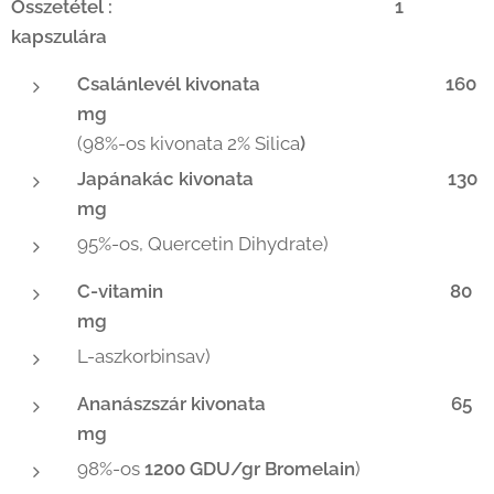
Összetétel : 1
kapszulára
Csalánlevél kivonata 160
mg
(98%-os kivonata 2% Silica
)
Japánakác kivonata 130
mg
95%-os, Quercetin Dihydrate)
C-vitamin 80
mg
L-aszkorbinsav)
Ananászszár kivonata 65
mg
98%-os
1200 GDU/gr Bromelain
)