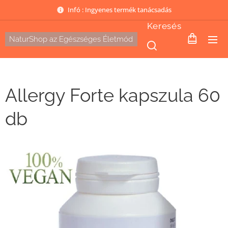
Infó : Ingyenes termék tanácsadás
Keresés
NaturShop az Egészséges Életmód
Allergy Forte kapszula 60
db