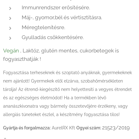
Immunrendszer erősítésére.
Máj-, gyomor,bél és vértisztításra.
Méregtelenítésre.
Gyulladás csökkentésére.
Vegán
, Laktóz, glutén mentes, cukorbetegek is
fogyaszthatják !
Fogyasztása terheseknek és szoptató anyáknak, gyermekeknek
nem ajánlott! Gyermekek elől elzárva, szobahőmérsékleten
tárolja! Az étrend-kiegészítő nem helyettesíti a vegyes étrendet
és az egészséges életmódot!
Ha a termékben lévő
ananászkivonatra vagy bármely összetevőjére érzékeny, vagy
allergiás tüneteket észlel, a készítmény fogyasztása tilos!
21523/2019
Gyártja és forgalmazza:
AurelRX Kft
Ogyei szám: