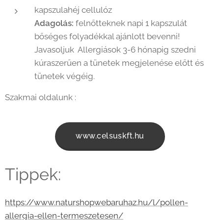
kapszulahéj cellulóz
Adagolás:
felnőtteknek napi 1 kapszulát
bőséges folyadékkal ajánlott bevenni!
Javasoljuk Allergiások 3-6 hónapig szedni
kúraszerűen a tünetek megjelenése előtt és
tünetek végéig.
Szakmai oldalunk :
www.celsuskft.hu
Tippek:
https://www.naturshopwebaruhaz.hu/l/pollen-
allergia-ellen-termeszetesen/