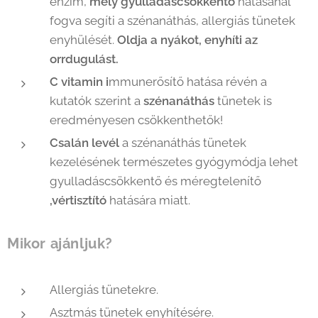
enzim,
mely gyulladáscsökkentő
hatásánál
fogva segíti a szénanáthás, allergiás tünetek
enyhülését.
Oldja a nyákot, enyhíti az
orrdugulást.
C vitamin i
mmunerősítő hatása révén a
kutatók szerint a
szénanáthás
tünetek is
eredményesen csökkenthetők!
Csalán levél
a szénanáthás tünetek
kezelésének természetes gyógymódja lehet
gyulladáscsökkentő és méregtelenítő
,vértisztító
hatására miatt.
Mikor ajánljuk?
Allergiás tünetekre.
Asztmás tünetek enyhítésére.