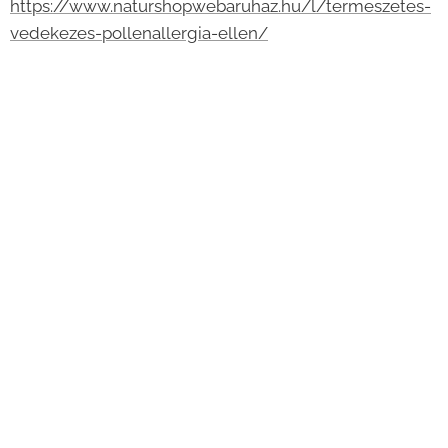
https://www.naturshopwebaruhaz.hu/l/termeszetes-
vedekezes-pollenallergia-ellen/