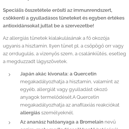
Speciális összetétele erősíti az immunrendszert,
csökkenti a gyulladásos tüneteket és egyben értékes
antioxidánsokat juttat be a szervezetbe!
Az allergiás tünetek kialakulásának a fő okozója
ugyanis a hisztamin. Ilyen tünet pl. a csöpögő orr vagy
az orrdugulás, a vizenyős szem, a csalánkiütés, esetleg
a megduzzadt lágyszövetek.
Japán akác kivonata: a Quercetin
megakadályozhatja a hisztamin, valamint az
egyéb, allergiát vagy gyulladást okozó
anyagok termelődését.A Quercetin
megakadályozhatja az anafilaxiás reakciókat
allergiás
személyeknél.
Az ananász hatóanyaga a Bromelain
nevű