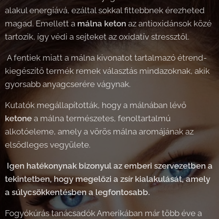
alakul energiává, ezáltal sokkal fittebbnek érezheted
magad. Emellett a
málna keton
az antioxidánsok közé
tartozik, így védi a sejteket az oxidatív stressztől.
A fentiek miatt a málna kivonatot tartalmazó étrend-
kiegészítő termék remek választás mindazoknak, akik
gyorsabb anyagcserére vágynak.
Kutatók megállapították, hogy a málnában lévő
ketone
a málna természetes, fenoltartalmú
alkotóeleme, amely a vörös málna aromájának az
elsődleges vegyülete.
Igen hatékonynak bizonyul az emberi szervezetben a
tekintetben, hogy megelőzi a zsír kialakulását, amely
a súlycsökkentésben a legfontosabb.
Fogyókúrás tanácsadók Amerikában már több éve a