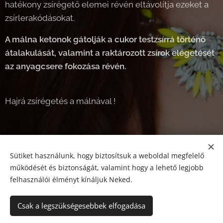
hatékony zsírégető elemei révén eltávolítja ezeket a
zsírlerakódásokat.
A málna ketonok gátolják a cukor testzsírrá történő
átalakulását, valamint a raktározott zsírok elégetését
az anyagcsere fokozása révén.
Hajrá zsírégetés a málnával !
Sütiket használunk, hogy biztosítsuk a weboldal megfelelő
Share
működését és biztonságát, valamint hogy a lehető legjobb
felhasználói élményt kínáljuk Neked.
Csak a legszükségesebbek elfogadása
© 2024 Minden jog fenntartva