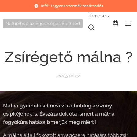
Infó : Ingyenes termék tanácsadás
Keresés
NaturShop az Egészséges Életmód
Zsírégető málna ?
2025.01.27
Málna gyümölcsét nevezik a boldog asszony
csipkéjének is. Évszázadok óta ismert a málna
fogyókúra hatása,ismerjük meg miért !
A málna általi fokozott anyagcsere hatására több zsír