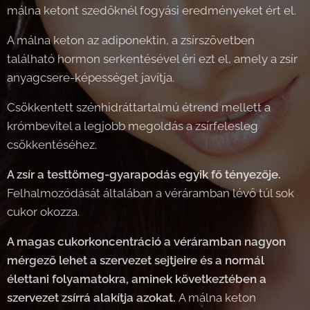
málna ketont szedőknél fogyási eredményeket ért el.
A málna keton az adiponektin, a zsírszövetben
található hormon serkentésével éri ezt el, amely a zsír
anyagcsere-képességet javítja.
Csökkentett szénhidráttartalmú étrend mellett a
krómbevitel a legjobb megoldás a zsírfelesleg
csökkentéséhez.
A zsír a testtömeg-gyarapodás egyik fő tényezője.
Felhalmozódását általában a véráramban lévő túl sok
cukor okozza.
A magas cukorkoncentráció a véráramban nagyon
mérgező lehet a szervezet sejtjeire és a normál
élettani folyamatokra, aminek következtében a
szervezet zsírrá alakítja azokat.
A málna keton