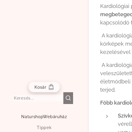
Kardiológia
megbeteged
kapcsolódó 
A kardiológi
kórképek meg
kezelésével 
A kardiológi
veleszületet
életmódbeli 
Kosár
terjed.
Főbb kardiol
Szívk
NaturshopWebáruház
vérel
Tippek