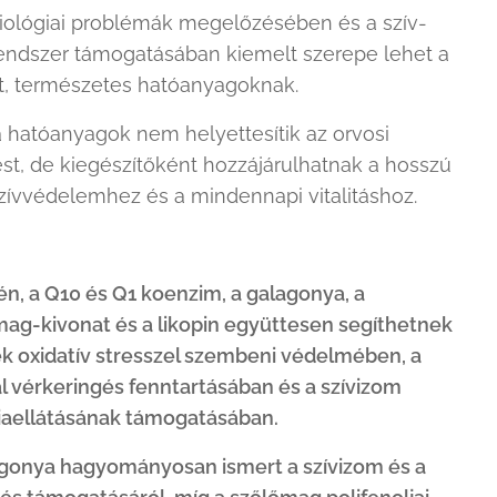
iológiai problémák megelőzésében és a szív-
endszer támogatásában kiemelt szerepe lehet a
t, természetes hatóanyagoknak.
 hatóanyagok nem helyettesítik az orvosi
st, de kiegészítőként hozzájárulhatnak a hosszú
zívvédelemhez és a mindennapi vitalitáshoz.
én, a Q10 és Q1 koenzim, a galagonya, a
ag-kivonat és a likopin együttesen segíthetnek
ek oxidatív stresszel szembeni védelmében, a
 vérkeringés fenntartásában és a szívizom
iaellátásának támogatásában.
agonya hagyományosan ismert a szívizom és a