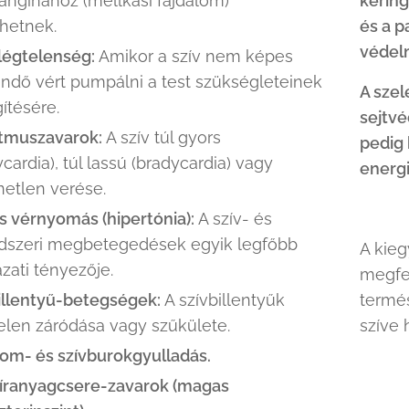
anginához (mellkasi fájdalom)
kering
hetnek.
és a p
védel
légtelenség:
Amikor a szív nem képes
ndő vért pumpálni a test szükségleteinek
A sze
gítésére.
sejtv
itmuszavarok:
A szív túl gyors
pedig 
ycardia), túl lassú (bradycardia) vagy
energ
etlen verése.
 vérnyomás (hipertónia):
A szív- és
dszeri megbetegedések egyik legfőbb
A kieg
zati tényezője.
megfe
illentyű-betegségek:
A szívbillentyűk
termé
elen záródása vagy szűkülete.
szíve 
zom- és szívburokgyulladás.
íranyagcsere-zavarok (magas