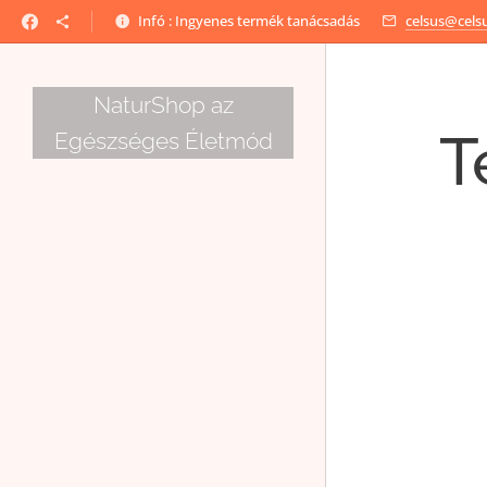
Infó : Ingyenes termék tanácsadás
celsus@cels
NaturShop az
T
Egészséges Életmód