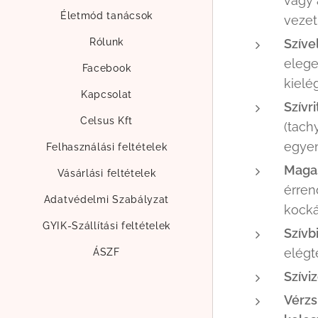
vagy 
Életmód tanácsok
vezet
Rólunk
Szíve
elege
Facebook
kielé
Kapcsolat
Szívr
Celsus Kft
(tach
egyen
Felhasználási feltételek
Magas
Vásárlási feltételek
érren
Adatvédelmi Szabályzat
kocká
GYIK-Szállítási feltételek
Szívb
elégt
ÁSZF
Szívi
Vérzs