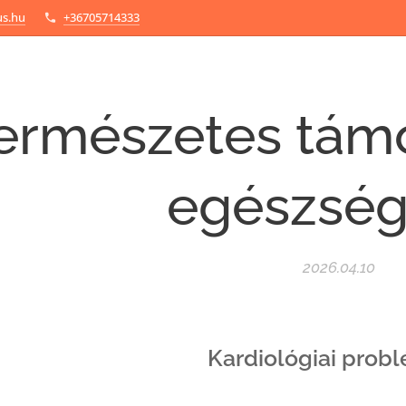
us.hu
+36705714333
ermészetes támo
egészség
2026.04.10
Kardiológiai probl