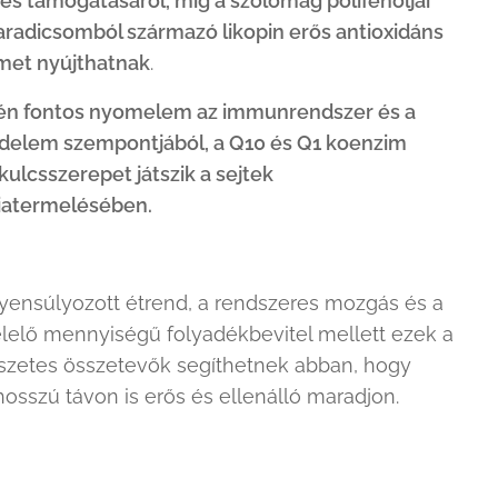
és támogatásáról, míg a szőlőmag polifenoljai
aradicsomból származó likopin erős antioxidáns
met nyújthatnak
.
lén fontos nyomelem az immunrendszer és a
édelem szempontjából, a Q10 és Q1 koenzim
kulcsszerepet játszik a sejtek
iatermelésében.
yensúlyozott étrend, a rendszeres mozgás és a
lelő mennyiségű folyadékbevitel mellett ezek a
szetes összetevők segíthetnek abban, hogy
hosszú távon is erős és ellenálló maradjon.