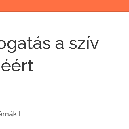
gatás a szív
éért
émák !