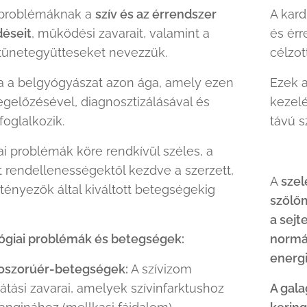
i problémáknak a
szív és az érrendszer
A kard
éseit
, működési zavarait, valamint a
és érr
tünetegyütteseket nevezzük.
célzot
a a belgyógyászat azon ága, amely ezen
Ezek a
előzésével, diagnosztizálásával és
kezelé
foglalkozik.
távú s
ai problémák köre rendkívül széles, a
t rendellenességektől kezdve a szerzett,
A
szel
tényezők által kiváltott betegségekig
szőlőm
a sejt
ógiai problémák és betegségek:
normál
energ
oszorúér-betegségek:
A szívizom
látási zavarai, amelyek szívinfarktushoz
A gal