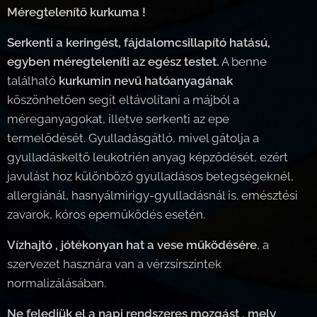
Méregtelenítő kurkuma !
Serkenti a keringést, fájdalomcsillapító hatású,
egyben méregteleníti az egész testet.
A benne
található
kurkumin nevű hatóanyagának
köszönhetően segít eltávolítani a májból a
méreganyagokat, illetve serkenti az epe
termelődését. Gyulladásgátló, mivel gátolja a
gyulladáskeltő leukotrién anyag képződését, ezért
javulást hoz különböző gyulladásos betegségeknél,
allergiánál, hasnyálmirigy-gyulladásnál is. emésztési
zavarok, kóros epeműködés esetén.
Vízhajtó , jótékonyan hat a vese működésére
, a
szervezet hasznára van a vérzsírszintek
normalizálásában.
Ne feledjük el a napi rendszeres mozgást , mely