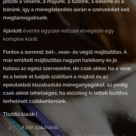
játszik a vesénk, a májunk, a tüdőnk, a beleink és a
bőrünk, így a méregtelenítés során e szerveinket kell
megtámogatnunk.
A
jánlott
évente egyszer-kétszer elvégezni egy
komplex kúrát .
Fontos a sorrend: bél-, vese- és végül májtisztítás. A
már említett májtisztítás nagyon hatékony és jó
hatású az egész szervezetre, de csak akkor, ha a vese
és a belek el tudják szállítani a májból és az
epeutakból kiszabaduló méreganyagokat, az pedig
csak akkor lehetséges, ha előzőleg ki lettek tisztítva.
terhelését csökkentenünk.
Tisztító kúrák !
A bőr szaunával,