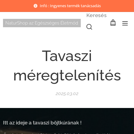
Infó : Ingyenes termék tanácsadás
Keresés
NaturShop az Egészséges Életmód
Tavaszi
méregtelenítés
2025.03.02
Itt az ideje a tavaszi böjtkúrának !