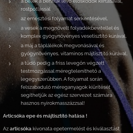
a belek a bennük lévő élősködők kiirtásával,
rostpótlással
az emésztési folyamat serkentésével,
a vesék a megnövelt folyadékbevitellel és
komplex gyógynövényes vesetisztító kúrával,
a máj a táplálékok megvonásával és
gyógynövényes, vitaminos májtisztító kúrával,
a tüdő pedig a friss levegőn végzett
testmozgással méregteleníthető a
legegyszerűbben. A folyamat során
felszabaduló méreganyagok kiürítését
segíthetjük az egész szervezet számára
hasznos nyirokmasszázzsal!
Articsóka epe és májtisztító hatása !
Az
articsóka
kivonata epetermelést és kiválasztást