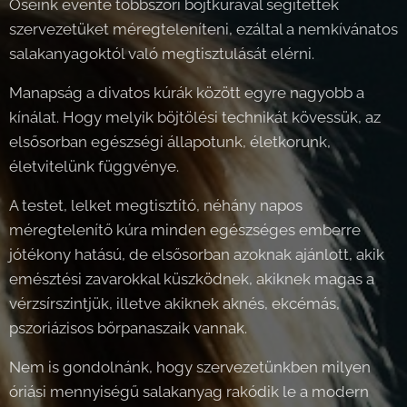
Őseink évente többszöri böjtkúrával segítették
szervezetüket méregteleníteni, ezáltal a nemkívánatos
salakanyagoktól való megtisztulását elérni.
Manapság a divatos kúrák között egyre nagyobb a
kínálat. Hogy melyik böjtölési technikát kövessük, az
elsősorban egészségi állapotunk, életkorunk,
életvitelünk függvénye.
A testet, lelket megtisztító, néhány napos
méregtelenítő kúra minden egészséges emberre
jótékony hatású, de elsősorban azoknak ajánlott, akik
emésztési zavarokkal küszködnek, akiknek magas a
vérzsírszintjük, illetve akiknek aknés, ekcémás,
pszoriázisos bőrpanaszaik vannak.
Nem is gondolnánk, hogy szervezetünkben milyen
óriási mennyiségű salakanyag rakódik le a modern