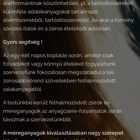
életformánknak köszönhetően, pl: a tartósítószereket,
különféle adalékanyagokat tartalmazó
élelmiszerekből, tartósítószerekből ,de akár a tömény
szeszes italok és a zsíros ételekből adódóan.
Gyors segítség !
Az egy-két napos koplalás során, amikor csak
folyadékot vagy könnyű ételeket fogyasztunk,
szervezetünk fokozatosan megszabadul a téli
zsírosabb étrend szövetekben felhalmozódott
salakanyagaitól.
A testünkbe került felhalmozódott zsírok és
méreganyagok az anyagcsere-folyamatok során
távoznak a szervezetünkből.
A méreganyagok kiválasztásában nagy szerepet