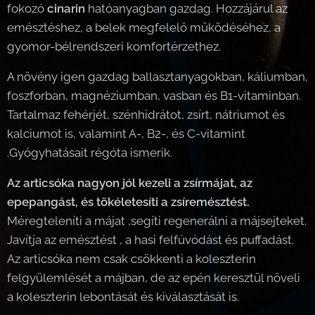
fokozó
cinarin
hatóanyagban gazdag. Hozzájárul az
emésztéshez, a belek megfelelő működéséhez, a
gyomor-bélrendszeri komfortérzethez.
A növény igen gazdag ballasztanyagokban, káliumban,
foszforban, magnéziumban, vasban és B1-vitaminban.
Tartalmaz fehérjét, szénhidrátot, zsírt, nátriumot és
kalciumot is, valamint A-, B2-, és C-vitamint
.Gyógyhatásait régóta ismerik.
Az articsóka nagyon jól kezeli a zsírmájat, az
epepangást, és tökéletesíti a zsíremésztést.
Méregteleníti a májat ,segíti regenerálni a májsejteket.
Javítja az emésztést , a hasi felfúvódást és puffadást.
Az articsóka nem csak csökkenti a koleszterin
felgyülemlését a májban, de az epén keresztül növeli
a koleszterin lebontását és kiválasztását is.