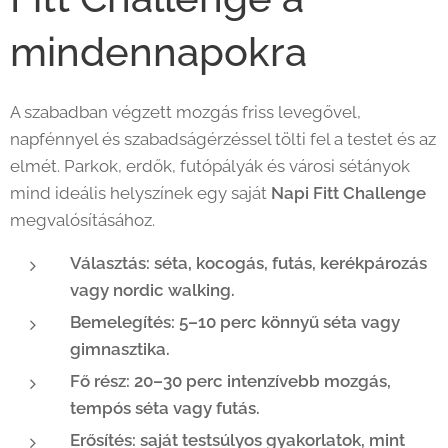
mindennapokra
A szabadban végzett mozgás friss levegővel,
napfénnyel és szabadságérzéssel tölti fel a testet és az
elmét. Parkok, erdők, futópályák és városi sétányok
mind ideális helyszínek egy saját
Napi Fitt Challenge
megvalósításához.
Választás: séta, kocogás, futás, kerékpározás
vagy nordic walking.
Bemelegítés: 5–10 perc könnyű séta vagy
gimnasztika.
Fő rész: 20–30 perc intenzívebb mozgás,
tempós séta vagy futás.
Erősítés: saját testsúlyos gyakorlatok, mint