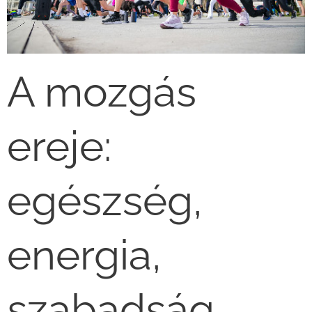
A mozgás
ereje:
egészség,
energia,
szabadság