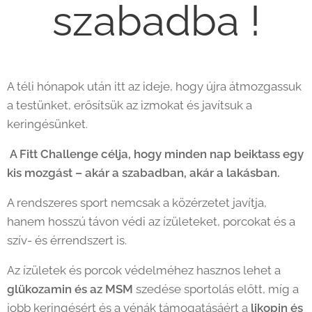
szabadba !
A téli hónapok után itt az ideje, hogy újra átmozgassuk
a testünket, erősítsük az izmokat és javítsuk a
keringésünket.
A Fitt Challenge célja, hogy minden nap beiktass egy
kis mozgást – akár a szabadban, akár a lakásban.
A rendszeres sport nemcsak a közérzetet javítja,
hanem hosszú távon védi az ízületeket, porcokat és a
szív- és érrendszert is.
Az ízületek és porcok védelméhez hasznos lehet a
glükozamin és az MSM
szedése sportolás előtt, míg a
jobb keringésért és a vénák támogatásáért a
likopin és