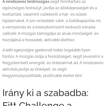
A rendszeres testmozgás
segít fenntartani az
egészséges testsúlyt, javítja az állóképességet és a
testtartást, valamint csökkenti a hát- és ízületi
fájdalmakat. A szív erősebbé válik, a tüdőkapacitás nő,
a vérnyomás és a koleszterinszint kedvező irányba
változik. A mozgás támogatja az alvás minőségét, és
hozzájárul a hosszabb, aktívabb élethez.
A lelki egészségre gyakorolt hatás
legalább ilyen
fontos. A mozgás oldja a feszültséget, segít levezetni a
felgyülemlett energiát, és önbizalmat ad. A rendszeres
aktivitás javítja az önképet, és segít
kiegyensúlyozottabb, pozitívabb életet élni.
Irány ki a szabadba:
Fitt Challenge a