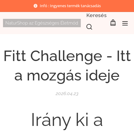
Infó : Ingyenes termék tanácsadás
Keresés
NaturShop az Egészséges Életmód
Fitt Challenge - Itt
a mozgás ideje
2026.04.23
Irány ki a