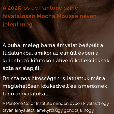
A 2025-ös év Pantone színe
hivatalosan Mocha Mousse néven
jelent meg.
A puha, meleg barna árnyalat beépült a
tudatunkba, amikor az elmúlt évben a
különböző kifutókon átívelő kollekcióknak
adta az alapját.
De számos hírességen is láthattuk már a
meglehetősen közkedvelt és ismerősnek
tűnő árnyalatokat.
A Pantone Color Institute minden évben kiválaszt egy
olyan árnyalatot, amelyről úgy gondolja, hogy