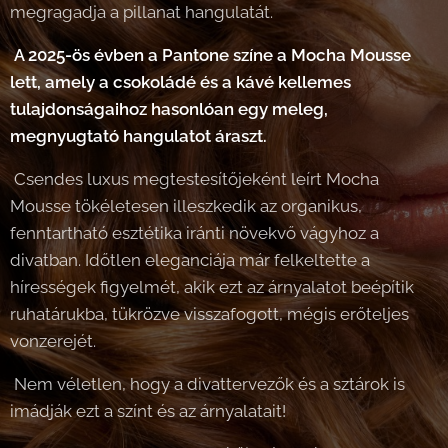
megragadja a pillanat hangulatát.
A 2025-ös évben a Pantone színe a Mocha Mousse
lett, amely a csokoládé és a kávé kellemes
tulajdonságaihoz hasonlóan egy meleg,
megnyugtató hangulatot áraszt.
Csendes luxus megtestesítőjeként leírt Mocha
Mousse tökéletesen illeszkedik az organikus,
fenntartható esztétika iránti növekvő vágyhoz a
divatban. Időtlen eleganciája már felkeltette a
hírességek figyelmét, akik ezt az árnyalatot beépítik
ruhatárukba, tükrözve visszafogott, mégis erőteljes
vonzerejét.
Nem véletlen, hogy a divattervezők és a sztárok is
imádják ezt a színt és az árnyalatait!