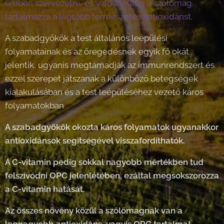
emberi szervezetre, és valószínűleg a szőlőmag
tartalmazza a legtöbb természetes antioxidánst.
A szabadgyökök a test általános leépülési
folyamatainak és az öregedésnek egyik fő okát
jelentik, ugyanis megtámadják az immunrendszert és
ezzel szerepet játszanak a különböző betegségek
kialakulásában és a test leépüléséhez vezető káros
folyamatokban
A szabadgyökök okozta káros folyamatok ugyanakkor
antioxidánsok segítségével visszafordíthatók.
A C-vitamin pedig sokkal nagyobb mértékben tud
felszívódni OPC jelenlétében, ezáltal megsokszorozza
a C-vitamin hatását.
Az összes növény közül a szőlőmagnak van a