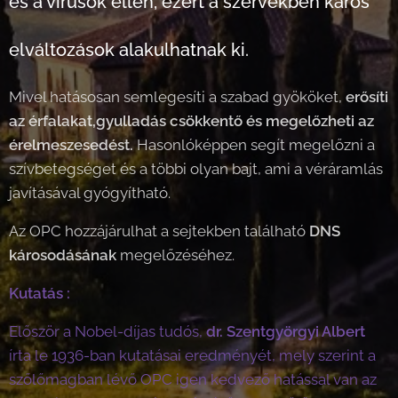
és a vírusok ellen, ezért a szervekben káros
elváltozások alakulhatnak ki.
Mivel hatásosan semlegesíti a szabad gyököket,
erősíti
az érfalakat,gyulladás csökkentő és megelőzheti az
érelmeszesedést.
Hasonlóképpen segít megelőzni a
szívbetegséget és a többi olyan bajt, ami a véráramlás
javításával gyógyítható.
Az OPC hozzájárulhat a sejtekben található
DNS
károsodásának
megelőzéséhez.
Kutatás :
Először a Nobel-díjas tudós,
dr. Szentgyörgyi Albert
írta le 1936-ban kutatásai eredményét, mely szerint a
szőlőmagban lévő OPC igen kedvező hatással van az