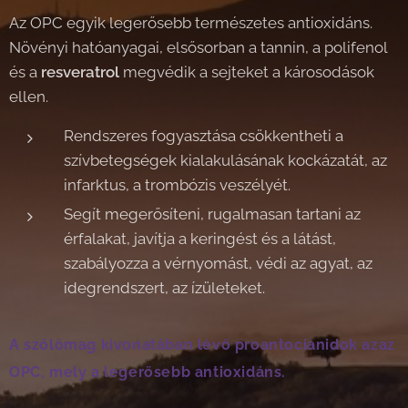
Az OPC egyik legerősebb természetes antioxidáns.
Növényi hatóanyagai, elsősorban a tannin, a polifenol
és a
resveratrol
megvédik a sejteket a károsodások
ellen.
Rendszeres fogyasztása csökkentheti a
szívbetegségek kialakulásának kockázatát, az
infarktus, a trombózis veszélyét.
Segít megerősíteni, rugalmasan tartani az
érfalakat, javítja a keringést és a látást,
szabályozza a vérnyomást, védi az agyat, az
idegrendszert, az ízületeket.
A szőlőmag kivonatában lévő proantocianidok azaz
OPC, mely a legerősebb antioxidáns.