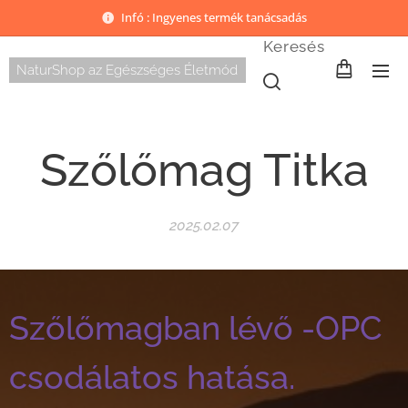
Infó : Ingyenes termék tanácsadás
Keresés
NaturShop az Egészséges Életmód
Szőlőmag Titka
2025.02.07
Szőlőmagban lévő -OPC
csodálatos hatása.