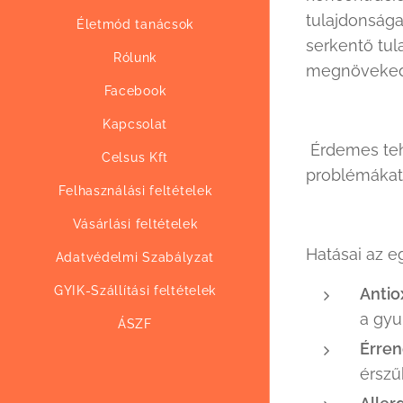
tulajdonsága
Életmód tanácsok
serkentő tul
Rólunk
megnövekedet
Facebook
Kapcsolat
Érdemes teh
Celsus Kft
problémákat
Felhasználási feltételek
Vásárlási feltételek
Hatásai az 
Adatvédelmi Szabályzat
GYIK-Szállítási feltételek
Antio
a gyu
ÁSZF
Érren
érszű