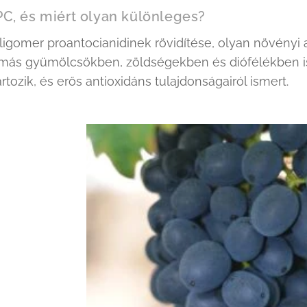
PC, és miért olyan különleges?
ligomer proantocianidinek rövidítése, olyan növényi
más gyümölcsökben, zöldségekben és diófélékben is
rtozik, és erős antioxidáns tulajdonságairól ismert.