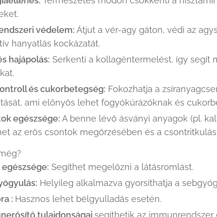
giaellenes:
Természetes módon csökkenti a hisztamin-t
eket.
endszeri védelem:
Átjut a vér-agy gáton, védi az agy
tív hanyatlás kockázatát.
és hajápolás:
Serkenti a kollagéntermelést, így segít
kat.
ontroll és cukorbetegség:
Fokozhatja a zsíranyagcseré
tását, ami előnyös lehet fogyókúrázóknak és cukor
ok egészsége:
A benne lévő ásványi anyagok (pl. ka
het az erős csontok megőrzésében és a csontritkul
 még?
 egészsége:
Segíthet megelőzni a látásromlást.
yógyulás:
Helyileg alkalmazva gyorsíthatja a sebgyóg
ra :
Hasznos lehet bélgyulladás esetén.
erősítő tulajdonságai
segíthetik az immunrendszer