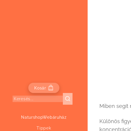
Kosár
Miben segít
NaturshopWebáruház
Különös figy
Tippek
koncentráci