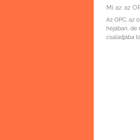
Mi az az O
Az OPC, az o
héjában, de 
családjába ta