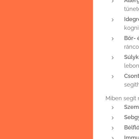
Aller
tünet
Idegr
kogni
Bőr- 
ránco
Súlyk
lebon
Csont
segít
Miben segít
Szem
Sebg
Bélfló
Immun