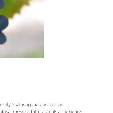
mely tisztaságának és magas
atásai messze túlmutatnak antioxidáns