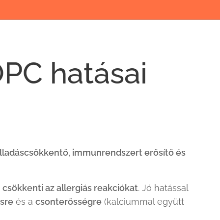
OPC hatásai
lladáscsökkentő
,
immunrendszert erősítő
és
s
csökkenti az allergiás reakciókat
. Jó hatással
sre
és a
csonterősségre
(kalciummal együtt