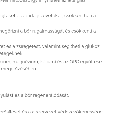
ermelődést, így enyhítheti az allergiás
sejteket és az idegszöveteket, csökkentheti a
 megőrizni a bőr rugalmasságát és csökkenti a
t és a zsírégetést, valamint segítheti a glükóz
betegeknek.
lcium, magnézium, kálium) és az OPC együttese
ás megelőzésében.
yulást és a bőr regenerálódását.
 erősítését és a a szervezet védekezőképessége