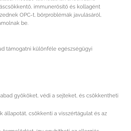
dáscsökkentő, immunerősítő és kollagént
szednek OPC-t, bőrproblémák javulásáról,
ámolnak be.
ud támogatni különféle egészségügyi
abad gyököket, védi a sejteket, és csökkentheti
rek állapotát, csökkenti a visszértágulat és az