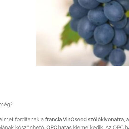
 még?
elmet fordítanak a
francia VinOseed szőlőkivonatra,
a
ójának köszönhető.
OPC hatás
kiemelkedik. Az OPC h