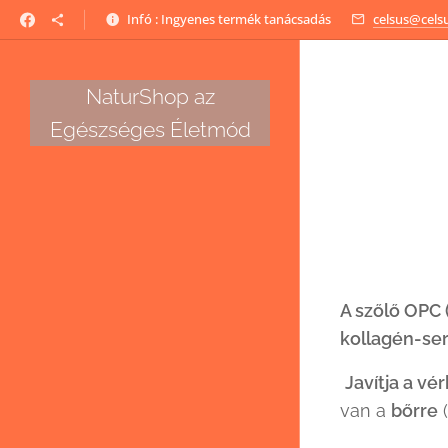
Infó : Ingyenes termék tanácsadás
celsus@cels
NaturShop az
Egészséges Életmód
A szőlő OPC 
kollagén-se
J
avítja a vé
van a
bőrre
(