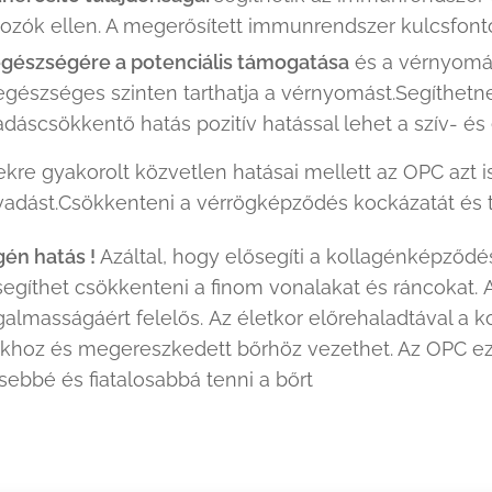
ozók ellen. A megerősített immunrendszer kulcsfont
egészségére a potenciális támogatása
és a vérnyomás
 egészséges szinten tarthatja a vérnyomást.Segíthetn
adáscsökkentő hatás pozitív hatással lehet a szív- é
ekre gyakorolt ​​közvetlen hatásai mellett az OPC azt 
vadást.Csökkenteni a vérrögképződés kockázatát é
gén hatás !
Azáltal, hogy elősegíti a kollagénképződés
egíthet csökkenteni a finom vonalakat és ráncokat. 
galmasságáért felelős. Az életkor előrehaladtával a
khoz és megereszkedett bőrhöz vezethet. Az OPC ezt
sebbé és fiatalosabbá tenni a bőrt