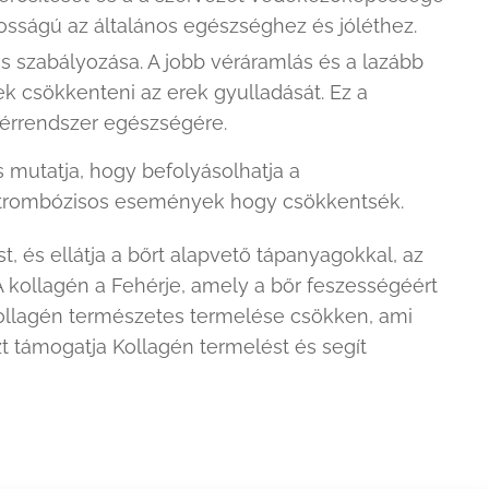
osságú az általános egészséghez és jóléthez.
 szabályozása. A jobb véráramlás és a lazább
ek csökkenteni az erek gyulladását. Ez a
s érrendszer egészségére.
is mutatja, hogy befolyásolhatja a
s trombózisos események hogy csökkentsék.
t, és ellátja a bőrt alapvető tápanyagokkal, az
A kollagén a Fehérje, amely a bőr feszességéért
 kollagén természetes termelése csökken, ami
 támogatja Kollagén termelést és segít