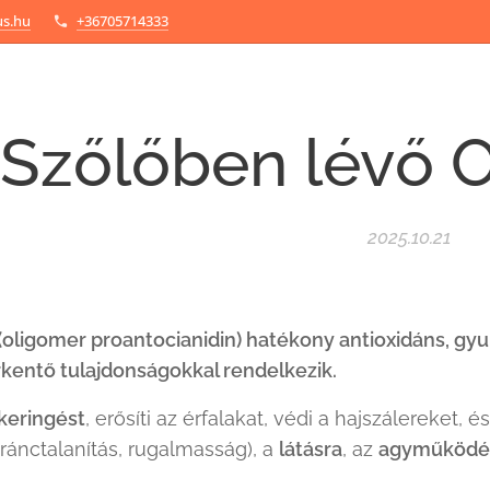
us.hu
+36705714333
Szőlőben lévő 
2025.10.21
(oligomer proantocianidin) hatékony antioxidáns,
gyu
rkentő
tulajdonságokkal rendelkezik.
rkeringést
, erősíti az érfalakat, védi a hajszálereket, é
ránctalanítás, rugalmasság), a
látásra
, az
agyműködé