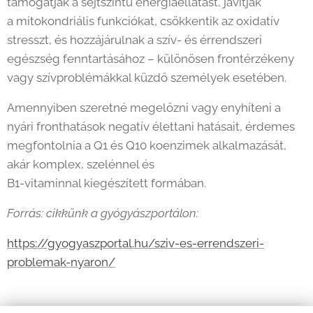
támogatják a sejtszintű energiaellátást, javítják
a mitokondriális funkciókat, csökkentik az oxidatív
stresszt, és hozzájárulnak a szív- és érrendszeri
egészség fenntartásához – különösen frontérzékeny
vagy szívproblémákkal küzdő személyek esetében.
Amennyiben szeretné megelőzni vagy enyhíteni a
nyári fronthatások negatív élettani hatásait, érdemes
megfontolnia a Q1 és Q10 koenzimek alkalmazását,
akár komplex, szelénnel és
B1-vitaminnal kiegészített formában.
Forrás: cikkünk a gyógyászportálon:
https://gyogyaszportal.hu/sziv-es-errendszeri-
problemak-nyaron/