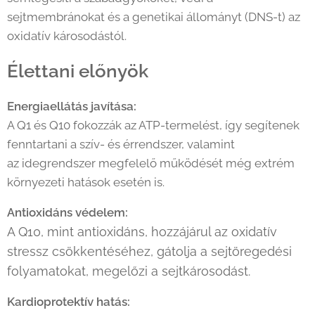
sejtmembránokat és a genetikai állományt (DNS-t) az
oxidatív károsodástól.
Élettani előnyök
Energiaellátás javítása:
A Q1 és Q10 fokozzák az ATP-termelést, így segítenek
fenntartani a szív- és érrendszer, valamint
az idegrendszer megfelelő működését még extrém
környezeti hatások esetén is.
Antioxidáns védelem:
A Q10, mint antioxidáns, hozzájárul az oxidatív
stressz csökkentéséhez, gátolja a sejtöregedési
folyamatokat, megelőzi a sejtkárosodást.
Kardioprotektív hatás: