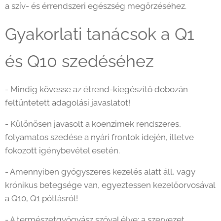
a szív- és érrendszeri egészség megőrzéséhez.
Gyakorlati tanácsok a Q1
és Q10 szedéséhez
- Mindig kövesse az étrend-kiegészítő dobozán
feltüntetett adagolási javaslatot!
- Különösen javasolt a koenzimek rendszeres,
folyamatos szedése a nyári frontok idején, illetve
fokozott igénybevétel esetén.
- Amennyiben gyógyszeres kezelés alatt áll, vagy
krónikus betegsége van, egyeztessen kezelőorvosával
a Q10, Q1 pótlásról!
- A természetgyógyász szóval élve: a szervezet