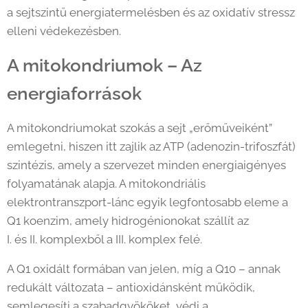
a sejtszintű energiatermelésben és az oxidatív stressz
elleni védekezésben.
A mitokondriumok – Az
energiaforrások
A mitokondriumokat szokás a sejt „erőműveiként”
emlegetni, hiszen itt zajlik az ATP (adenozin-trifoszfát)
szintézis, amely a szervezet minden energiaigényes
folyamatának alapja. A mitokondriális
elektrontranszport-lánc egyik legfontosabb eleme a
Q1 koenzim, amely hidrogénionokat szállít az
I. és II. komplexből a III. komplex felé.
A Q1 oxidált formában van jelen, míg a Q10 – annak
redukált változata – antioxidánsként működik,
semlegesíti a szabadgyököket, védi a