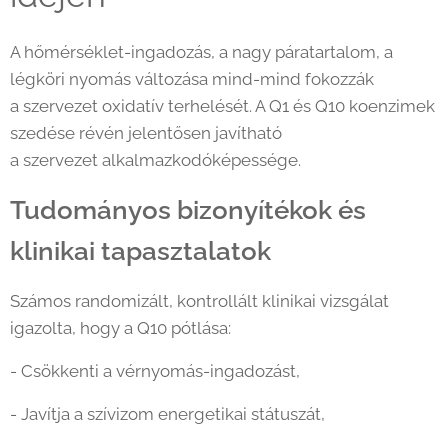
A hőmérséklet-ingadozás, a nagy páratartalom, a
légköri nyomás változása mind-mind fokozzák
a szervezet oxidatív terhelését. A Q1 és Q10 koenzimek
szedése révén jelentősen javítható
a szervezet alkalmazkodóképessége.
Tudományos bizonyítékok és
klinikai tapasztalatok
Számos randomizált, kontrollált klinikai vizsgálat
igazolta, hogy a Q10 pótlása:
- Csökkenti a vérnyomás-ingadozást,
- Javítja a szívizom energetikai státuszát,