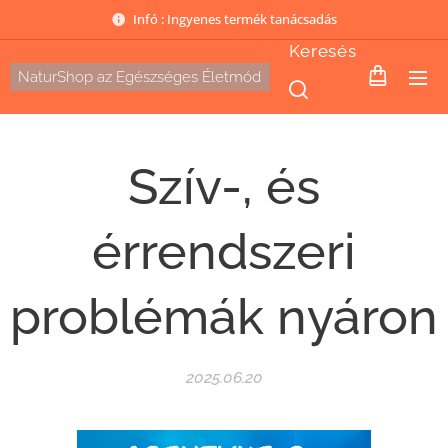
Infó : Ingyenes termék tanácsadás
Keresés
NaturShop az Egészséges Életmód
Szív-, és
érrendszeri
problémák nyáron
2025.06.20