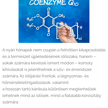
A nyári hónapok nem csupán a felhőtlen kikapcsolódás
és a természet újjáéledésének időszaka, hanem –
sokak számára kevéssé ismert módon – komoly
kihívásokat is jelenthetnek a szív- és érrendszer
számára. Az időjárási frontok, a légnyomás- és
hőmérsékletingadozások, valamint
a hosszan tartó kánikula különösen megterhelőek
lehetnek mind az idősek, mind a fiatalabb korosztály
számára.