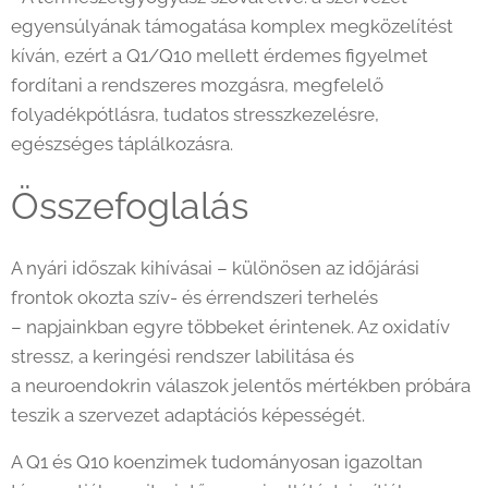
egyensúlyának támogatása komplex megközelítést
kíván, ezért a Q1/Q10 mellett érdemes figyelmet
fordítani a rendszeres mozgásra, megfelelő
folyadékpótlásra, tudatos stresszkezelésre,
egészséges táplálkozásra.
Összefoglalás
A nyári időszak kihívásai – különösen az időjárási
frontok okozta szív- és érrendszeri terhelés
– napjainkban egyre többeket érintenek. Az oxidatív
stressz, a keringési rendszer labilitása és
a neuroendokrin válaszok jelentős mértékben próbára
teszik a szervezet adaptációs képességét.
A Q1 és Q10 koenzimek tudományosan igazoltan