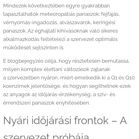
Mindezek következtében egyre gyakrabban
tapasztalhatók meteoropátiás panaszok: fejfájás,
vérnyomás-ingadozás, alvászavarok, keringési
panaszok. Az éghajlati kihívásoknak való sikeres
alkalmazkodás feltételezi a szervezet optimális
működését sejtszinten is.
E blogbejegyzés célja, hogy részletesen bemutassa,
milyen komplex élettani változások zajlanak
a szervezetben nyáron, miért emelkedik ki a Q1 és Q10
koenzimek jelentősége, és hogyan segíthetnek ezek
az anyagok az időjárás-érzékenység, a szív- és
érrendszeri panaszok enyhítésében.
Nyári időjárási frontok – A
szervezet próbája