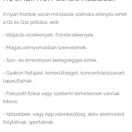
A nyári frontok során mindazok számára előnyös lehet
a Q1 és Q10 pótlása, akik:
- Időjárás-érzékenyek, frontérzékenyek,
- Magas vérnyomásban szenvednek,
- Szív- és érrendszeri betegséggel élnek,
- Gyakori fejfájást, kimerültséget, koncentrációzavart
tapasztalnak,
- Fokozott fizikai vagy szellemi terhelésnek vannak
kitéve,
- Idősebbek, vagy épp ellenkezőleg: aktív életmódot
folytatnak, sportolnak.