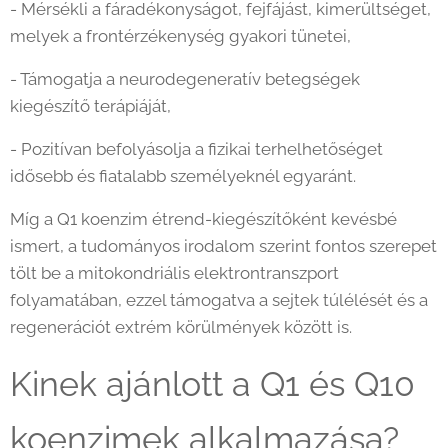
- Mérsékli a fáradékonyságot, fejfájást, kimerültséget,
melyek a frontérzékenység gyakori tünetei,
- Támogatja a neurodegeneratív betegségek
kiegészítő terápiáját,
- Pozitívan befolyásolja a fizikai terhelhetőséget
idősebb és fiatalabb személyeknél egyaránt.
Míg a Q1 koenzim étrend-kiegészítőként kevésbé
ismert, a tudományos irodalom szerint fontos szerepet
tölt be a mitokondriális elektrontranszport
folyamatában, ezzel támogatva a sejtek túlélését és a
regenerációt extrém körülmények között is.
Kinek ajánlott a Q1 és Q10
koenzimek alkalmazása?