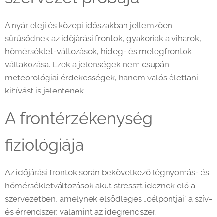
A nyár eleji és közepi időszakban jellemzően
sűrűsödnek az időjárási frontok, gyakoriak a viharok,
hőmérséklet-változások, hideg- és melegfrontok
váltakozása. Ezek a jelenségek nem csupán
meteorológiai érdekességek, hanem valós élettani
kihívást is jelentenek.
A frontérzékenység
fiziológiája
Az időjárási frontok során bekövetkező légnyomás- és
hőmérsékletváltozások akut stresszt idéznek elő a
szervezetben, amelynek elsődleges „célpontjai” a szív-
és érrendszer, valamint az idegrendszer.