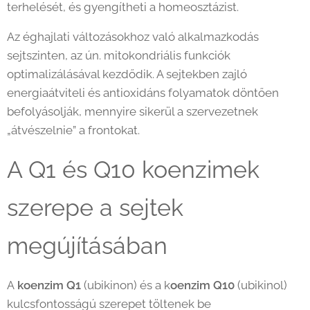
terhelését, és gyengítheti a homeosztázist.
Az éghajlati változásokhoz való alkalmazkodás
sejtszinten, az ún. mitokondriális funkciók
optimalizálásával kezdődik. A sejtekben zajló
energiaátviteli és antioxidáns folyamatok döntően
befolyásolják, mennyire sikerül a szervezetnek
„átvészelnie” a frontokat.
A Q1 és Q10 koenzimek
szerepe a sejtek
megújításában
A
koenzim Q1
(ubikinon) és a k
oenzim Q10
(ubikinol)
kulcsfontosságú szerepet töltenek be