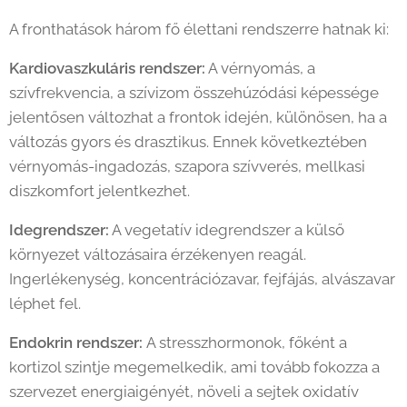
A fronthatások három fő élettani rendszerre hatnak ki:
Kardiovaszkuláris rendszer:
A vérnyomás, a
szívfrekvencia, a szívizom összehúzódási képessége
jelentősen változhat a frontok idején, különösen, ha a
változás gyors és drasztikus. Ennek következtében
vérnyomás-ingadozás, szapora szívverés, mellkasi
diszkomfort jelentkezhet.
Idegrendszer:
A vegetatív idegrendszer a külső
környezet változásaira érzékenyen reagál.
Ingerlékenység, koncentrációzavar, fejfájás, alvászavar
léphet fel.
Endokrin rendszer:
A stresszhormonok, főként a
kortizol szintje megemelkedik, ami tovább fokozza a
szervezet energiaigényét, növeli a sejtek oxidatív