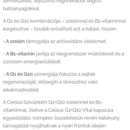
természetes, sejtszintű regenerációt segítő
hatóanyagokkal.
A Q1 és Q10 kombinációja – szelénnel és B1-vitaminnal
kiegészítve – tovább erősítheti ezt a hatást, hiszen:
- A szelén
támogatja az antioxidáns védelmet,
-
A B1-vitamin
javítja az idegrendszer működését és a
szívizom energiaellátását,
-
A Q1 és Q10
szinergiája fokozza a sejtek
regenerációját, elősegíti a stresszhez való
alkalmazkodást.
A Celsus Szívünkért Q1+Q10 szelénnel és B1-
vitaminnal, illetve a Celsus Q1+Q10 Vital kapszula
egyedülálló, komplex összetételük révén hatékony
támogatást nyújthatnak a nyári frontok idején