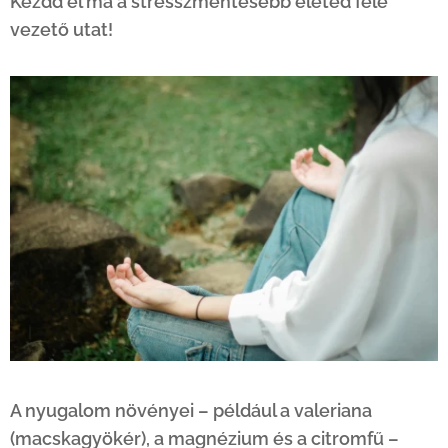
Kezdd el ma a stresszmentesebb életed felé
vezető utat!
A nyugalom növényei – például a valeriana
(macskagyökér), a magnézium és a citromfű –