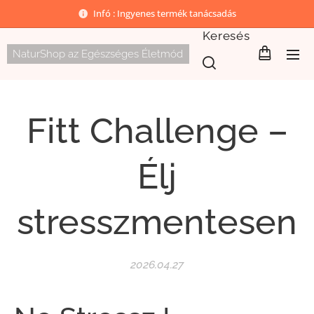
Infó : Ingyenes termék tanácsadás
Keresés
NaturShop az Egészséges Életmód
Fitt Challenge –
Élj
stresszmentesen
2026.04.27