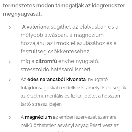
természetes módon támogatják az idegrendszer
megnyugvását.
A valeriana
segíthet az elalvásban és a
mélyebb alvásban, a magnézium
hozzájárul az izmok ellazulásához és a
feszültség csökkentéséhez,
míg a
citromfű
enyhe nyugtató,
stresszoldó hatásáról ismert.
Az
édes narancsból kivonata
nyugtató
tulajdonságokkal rendelkezik, amelyek elősegítik
az érzelmi, mentális és fizikai jólétet a hosszan
tartó stressz idején.
A
magnézium
a
z emberi szervezet számára
nélkülözhetetlen ásványi anyag.Részt vesz az