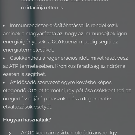
oxidációja ellen is.
Immunrendszer-erősítőhatással is rendelkezik,
aminek a magyarázata az, hogy az immunsejtek igen
energiaigényesek, a Q10 koenzim pedig segíti az
energiatermelésüket.
Csökkentheti a regenerációs időt, mivel részt vesz
az ATP termelésében. Krónikus fáradtság szindróma
esetén is segíthet.
Az idősödő szervezet egyre kevésbé képes
elegendő Q10-et termelni, így pótlása csökkentheti az
öregedéssel járó panaszokat és a degeneratív
elváltozások esélyét.
Hogyan használjuk?
A Q10 koenzim zsírban oldódó anyag. Így