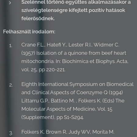
Szelénnel történő együttes alkalmazásakor a
szívelégtelenségre kifejtett pozitív hatások
felerősödnek.
Felhasznált irodalom:
Crane F.L., Hatefi Y., Lester R.I., Widmer C.
(1957) Isolation of a quinone from beef heart
mitochondria. In: Biochimica et Biophys. Acta,
vol. 25, pp 220-221.
Eighth International Symposium on Biomedical
and Clinical Aspects of Coenzyme Q (1994)
Littarru G.P., Battino M. , Folkers K. (Eds) The
Molecular Aspects of Medicine, Vol. 15
(Supplement), pp S1-S294.
Folkers K, Brown R, Judy WV, Morita M.