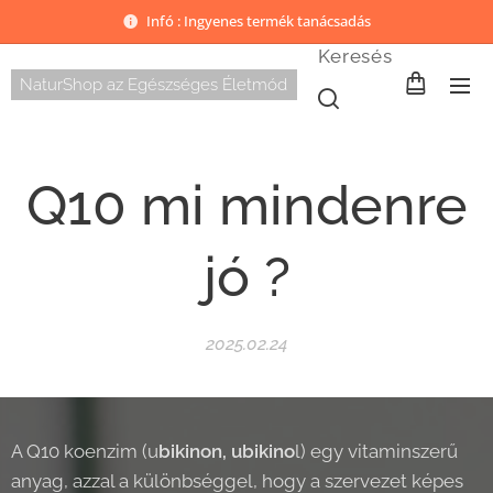
Infó : Ingyenes termék tanácsadás
Keresés
NaturShop az Egészséges Életmód
Q10 mi mindenre
jó ?
2025.02.24
A Q10 koenzim (u
bikinon, ubikino
l) egy vitaminszerű
anyag, azzal a különbséggel, hogy a szervezet képes