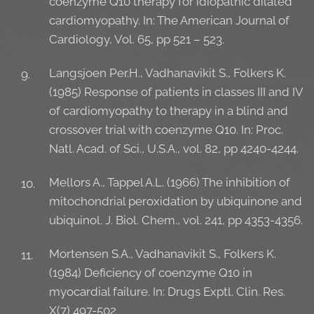
coenzyme Q10 therapy for idiopathic dilated
cardiomyopathy. In: The American Journal of
Cardiology, Vol. 65, pp 521 – 523.
Langsjoen Per.H., Vadhanavikit S., Folkers K.
(1985) Response of patients in classes III and IV
of cardiomyopathy to therapy in a blind and
crossover trial with coenzyme Q10. In: Proc.
Natl. Acad. of Sci., U.S.A., vol. 82, pp 4240-4244.
Mellors A., Tappel A.L. (1966) The inhibition of
mitochondrial peroxidation by ubiquinone and
ubiquinol. J. Biol. Chem., vol. 241, pp 4353-4356.
Mortensen S.A., Vadhanavikit S., Folkers K.
(1984) Deficiency of coenzyme Q10 in
myocardial failure. In: Drugs Exptl. Clin. Res.
X(7) 497-502