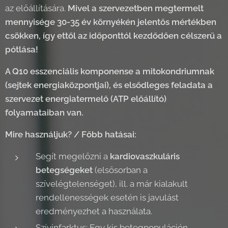
az előállítására.
Mivel a szervezetben megtermelt
mennyisége 30-35 év környékén jelentős mértékben
csökken, így ettől az időponttól kezdődően célszerű a
pótlása!
A Q10 esszenciális komponense a mitokondriumnak
(sejtek energiaközpontjai), és elsődleges feladata a
szervezet energiatermelő (ATP előállító)
folyamataiban van.
Mire használjuk? / Főbb hatásai:
Segít megelőzni a
kardiovaszkuláris
betegségeket
(elsősorban a
szívelégtelenséget), ill. a már kialakult
rendellenességek esetén is javulást
eredményezhet a használata.
Szívinfarktus: Egy kis betegpopuláción