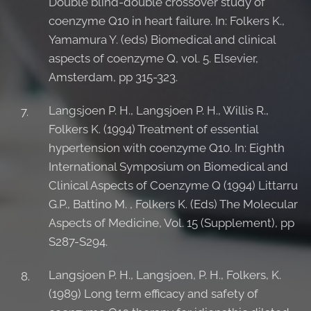
Double blind-double crossover study of
coenzyme Q10 in heart failure. In: Folkers K.,
Yamamura Y. (eds) Biomedical and clinical
aspects of coenzyme Q, vol. 5. Elsevier,
Amsterdam, pp 315-323.
Langsjoen P. H., Langsjoen P. H., Willis R.,
Folkers K. (1994) Treatment of essential
hypertension with coenzyme Q10. In: Eighth
International Symposium on Biomedical and
Clinical Aspects of Coenzyme Q (1994) Littarru
G.P., Battino M. , Folkers K. (Eds) The Molecular
Aspects of Medicine, Vol. 15 (Supplement), pp
S287-S294.
Langsjoen P. H., Langsjoen, P. H., Folkers, K.
(1989) Long term efficacy and safety of