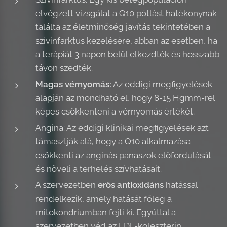
elvégzett vizsgálat a Q10 pótlást hatékonynak
találta az életminőség javítás tekintetében a
szívinfarktus kezelésére, abban az esetben, ha
a terápiát 3 napon belül elkezdték és hosszabb
távon szedték.
Magas vérnyomás:
Az eddigi megfigyelések
alapján az mondható el, hogy 8-15 Hgmm-rel
képes csökkenteni a vérnyomás értékét.
Angina: Az eddigi klinikai megfigyelések azt
támasztják alá, hogy a Q10 alkalmazása
csökkenti az anginás panaszok előfordulását
és növeli a terhelés szívhatásait.
A szervezetben
erős antioxidáns
hatással
rendelkezik, amely hatását főleg a
mitokondriumban fejti ki. Egyúttal a
szervezetben véd az LDL-koleszterin