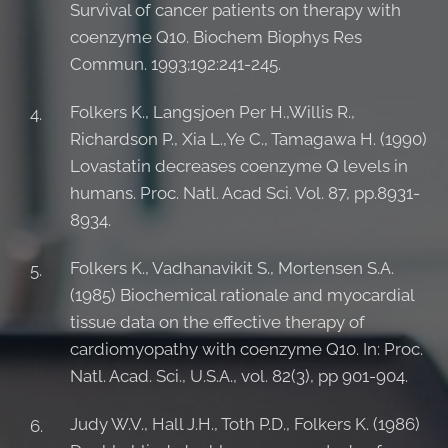
Survival of cancer patients on therapy with
coenzyme Q10. Biochem Biophys Res
Commun. 1993;192:241-245.
Folkers K., Langsjoen Per H.,Willis R.,
Richardson P., Xia L.,Ye C., Tamagawa H. (1990)
Lovastatin decreases coenzyme Q levels in
humans. Proc. Natl. Acad Sci. Vol. 87, pp.8931-
8934.
Folkers K., Vadhanavikit S., Mortensen S.A.
(1985) Biochemical rationale and myocardial
tissue data on the effective therapy of
cardiomyopathy with coenzyme Q10. In: Proc.
Natl. Acad. Sci., U.S.A., vol. 82(3), pp 901-904.
Judy W.V., Hall J.H., Toth P.D., Folkers K. (1986)