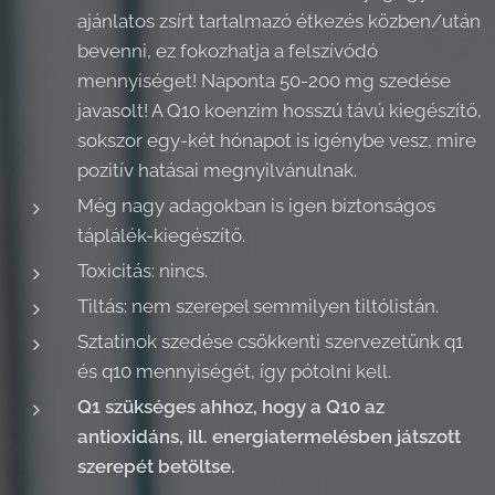
ajánlatos zsírt tartalmazó étkezés közben/után
bevenni, ez fokozhatja a felszívódó
mennyiséget! Naponta 50-200 mg szedése
javasolt! A Q10 koenzim hosszú távú kiegészítő,
sokszor egy-két hónapot is igénybe vesz, mire
pozitív hatásai megnyilvánulnak.
Még nagy adagokban is igen biztonságos
táplálék-kiegészítő.
Toxicitás: nincs.
Tiltás: nem szerepel semmilyen tiltólistán.
Sztatinok szedése csökkenti szervezetünk q1
és q10 mennyiségét, így pótolni kell.
Q1 szükséges ahhoz, hogy a Q10 az
antioxidáns, ill. energiatermelésben játszott
szerepét betöltse.