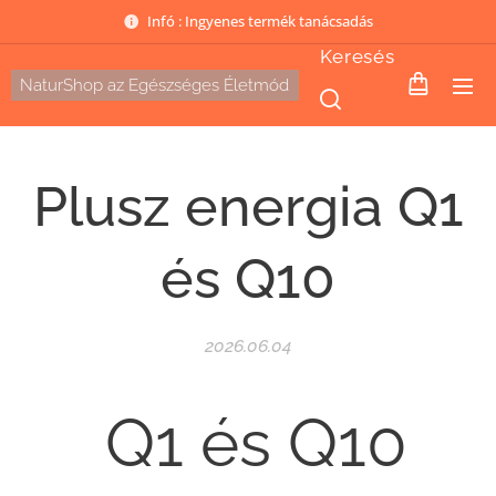
Infó : Ingyenes termék tanácsadás
Keresés
NaturShop az Egészséges Életmód
Plusz energia Q1
és Q10
2026.06.04
Q1 és Q10