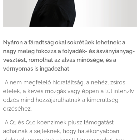
Nyáron a fáradtság okai sokrétűek lehetnek: a
nagy meleg fokozza a folyadék- és ásványianyag-
vesztést, romolhat az alvás minősége, és a
vérnyomás is ingadozhat.
A nem megfelelő hidratáltság, a nehéz, zsíros
ételek, a kevés mozgás vagy éppen a túl intenzív
edzés mind hozzájárulhatnak a kimerültség
érzéséhez.
A Q1 és Q10 koenzimek plusz támogatást
adhatnak a sejteknek, hogy hatékonyabban
alakítsák energiává a bevitt tápanyagokat, így