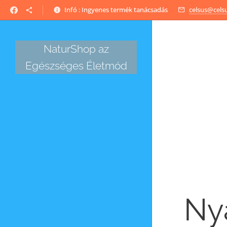
Infó : Ingyenes termék tanácsadás
celsus@cels
NaturShop az
Egészséges Életmód
Nyá