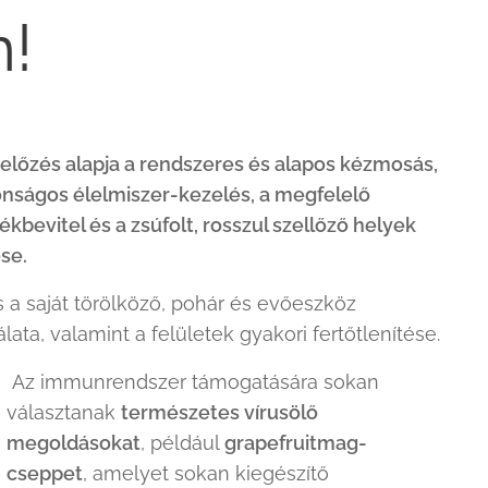
n!
lőzés alapja a rendszeres és alapos kézmosás,
onságos élelmiszer-kezelés, a megfelelő
ékbevitel és a zsúfolt, rosszul szellőző helyek
ése.
 a saját törölköző, pohár és evőeszköz
lata, valamint a felületek gyakori fertőtlenítése.
Az immunrendszer támogatására sokan
választanak
természetes vírusölő
megoldásokat
, például
grapefruitmag-
cseppet
, amelyet sokan kiegészítő