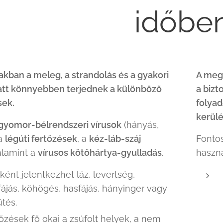
időbe
zakban a meleg, a strandolás és a gyakori
A mege
att könnyebben terjednek a különböző
a bizt
sek.
folyad
kerül
gyomor-bélrendszeri vírusok
(hányás,
 a
légúti fertőzések
, a
kéz-láb-száj
Fontos
alamint a
vírusos kötőhártya-gyulladás
.
haszná
ként jelentkezhet láz, levertség,
fájás, köhögés, hasfájás, hányinger vagy
ütés.
tőzések fő okai a zsúfolt helyek, a nem