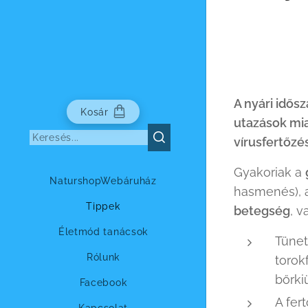
A nyári idős
Kosár
utazások mi
vírusfertőzé
Gyakoriak a
NaturshopWebáruház
hasmenés),
Tippek
betegség
, v
Életmód tanácsok
Tünet
Rólunk
torok
bőrki
Facebook
A fer
Kapcsolat