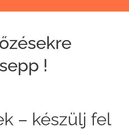
tőzésekre
sepp !
k – készülj fel