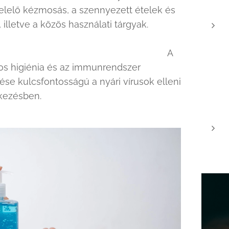
lelő kézmosás, a szennyezett ételek és
k, illetve a közös használati tárgyak.
A
os higiénia és az immunrendszer
tése kulcsfontosságú a nyári vírusok elleni
kezésben.