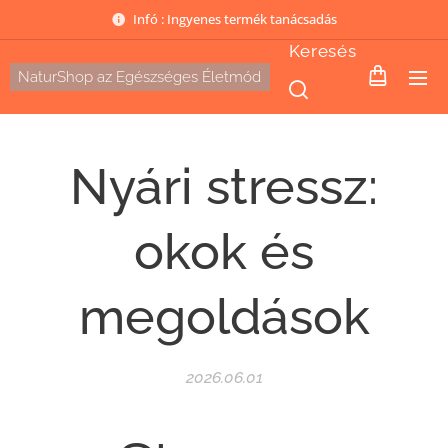
Infó : Ingyenes termék tanácsadás
Keresés
NaturShop az Egészséges Életmód
Nyári stressz:
okok és
megoldások
2026.06.01