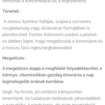
romolhat a koncentráció és a teljesítmény.
Tünetek :
A stressz ilyenkor fejfájás, szapora szívverés,
nyugtalanság vagy alvászavar formájában is
jelentkezhet. Fontos felismerni ezeket a jeleket,
és időben lépni, hogy megelőzzük a kimerülést és
a hosszú távú egészségkárosodást.
Megelőzés :
A megelőzés alapja a megfelelő folyadékbevitel, a
könnyű, vitaminokban gazdag étrend és a nap
legmelegebb óráinak kerülése.
Segít, ha hűvös, jól szellőző környezetet
teremtünk, és tudatosan beiktatunk pihenőidőket
a napunkba. A rendszeres, de nem megterhelő