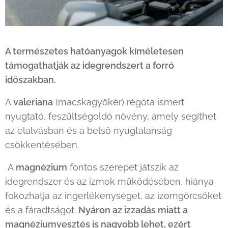
A természetes hatóanyagok kíméletesen
támogathatják az idegrendszert a forró
időszakban.
A
valeriana
(macskagyökér) régóta ismert
nyugtató, feszültségoldó növény, amely segíthet
az elalvásban és a belső nyugtalanság
csökkentésében.
A
magnézium
fontos szerepet játszik az
idegrendszer és az izmok működésében, hiánya
fokozhatja az ingerlékenységet, az izomgörcsöket
és a fáradtságot.
Nyáron az izzadás miatt a
magnéziumvesztés is nagyobb lehet, ezért