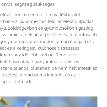
orvosi segítség szükséges.
előzésben a megfelelő folyadékbevitel
orban víz, cukormentes tea), az elektrolitpótlás,
nyű, zöldségekben és gyümölcsökben gazdag
, valamint a déli hőség kerülése a legfontosabb.
agonya természetes módon támogathatja a szív
át és a keringést, különösen stresszes
akban vagy idősebb korban. Rendszeres,
elt használata hozzájárulhat a szív- és
szer általános jóllétéhez, de nem helyettesíti az
 kezelést, a rendszeres kontrollt és az
séges életmódot.