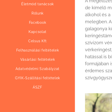
A megelőzés 
Életmód tanácsok
de kímélő mo
Rólunk
alkohol és a
melegben. A
Facebook
galagonya kü
Kapcsolat
keringéstámo
Celsus Kft
szívizom vér
vérkeringést
Felhasználási feltételek
hatással is 
Vásárlási feltételek
formájában i
Adatvédelmi Szabályzat
érdemes szak
szívgyógysze
GYIK-Szállítási feltételek
ÁSZF