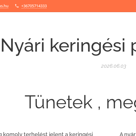
us.hu
+36705714333
Nyári keringés
2026.06.03
Tünetek , me
g komoly terhelést jelent a keringési
A nyár