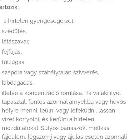
artozik:
a hirtelen gyengeségérzet,
szédülés,
látászavar,
fejfájás,
fülzúgás,
szapora vagy szabálytalan szívverés,
lábdagadás,
illetve a koncentráció romlása. Ha valaki ilyet
tapasztal, fontos azonnal árnyékba vagy hűvös
helyre menni, leülni vagy lefeküdni, lassan
vizet kortyolni, és kerülni a hirtelen
mozdulatokat. Súlyos panaszok, mellkasi
fájdalom, légszomj vagy ájulás esetén azonnali