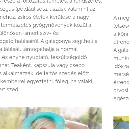
része a fokozatos terhelés, a rendszeres,
zgás (például séta, úszás), valamint az
 nehéz, zsíros ételek kerülése a nagy
A meg
 természetes gyógynövények közül a
(elsős
lönösen ismert szív- és
a kön
gató hatásairól. A galagonya segítheti a
étrend
ellátását, támogathatja a normál
A gal
, és enyhe nyugtató, feszültségoldó
munkáj
bírhat. Teaként, kapszula vagy csepp
idősz
s alkalmazzák, de tartós szedés előtt
mérsék
emberrel egyeztetni, főleg, ha valaki
érrend
rt szed.
orvosi
egész