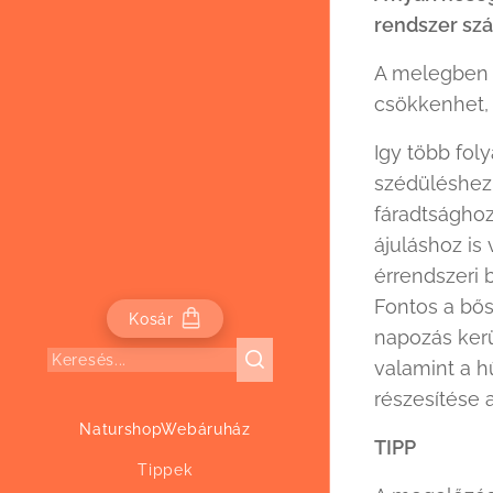
rendszer sz
A melegben 
csökkenhet, 
Igy több fol
szédüléshez,
fáradtsághoz
ájuláshoz is 
érrendszeri 
Fontos a bős
Kosár
napozás kerül
valamint a 
részesítése
NaturshopWebáruház
TIPP
Tippek