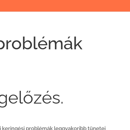
i problémák
gelőzés.
i keringési problémák leggyakoribb tünetei