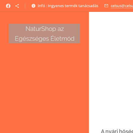
Infó : Ingyenes termék tanácsadás
celsus@cels
NaturShop az
Egészséges Életmód
A nyári hősé