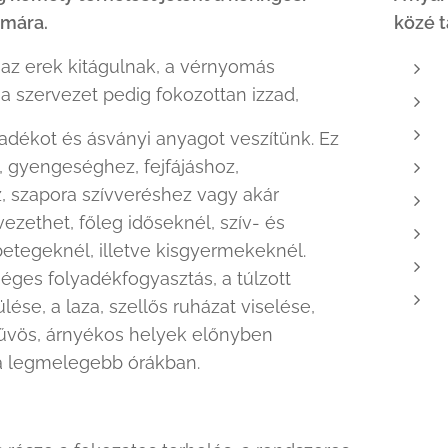
ámára.
közé t
az erek kitágulnak, a vérnyomás
a szervezet pedig fokozottan izzad,
yadékot és ásványi anyagot veszítünk. Ez
 gyengeséghez, fejfájáshoz,
, szapora szívveréshez vagy akár
vezethet, főleg időseknél, szív- és
betegeknél, illetve kisgyermekeknél.
éges folyadékfogyasztás, a túlzott
ése, a laza, szellős ruházat viselése,
hűvös, árnyékos helyek előnyben
 a legmelegebb órákban.