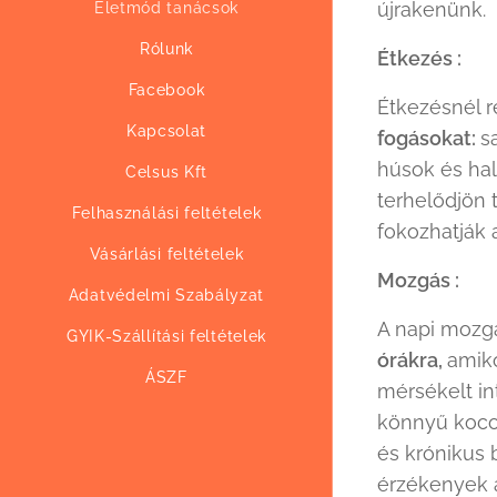
újrakenünk.
Életmód tanácsok
Rólunk
Étkezés :
Facebook
Étkezésnél 
Kapcsolat
fogásokat:
s
húsok és hal
Celsus Kft
terhelődjön 
Felhasználási feltételek
fokozhatják 
Vásárlási feltételek
Mozgás :
Adatvédelmi Szabályzat
A napi mozgá
GYIK-Szállítási feltételek
órákra,
amik
ÁSZF
mérsékelt int
könnyű kocog
és krónikus 
érzékenyek 