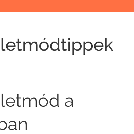
életmódtippek
letmód a
ában