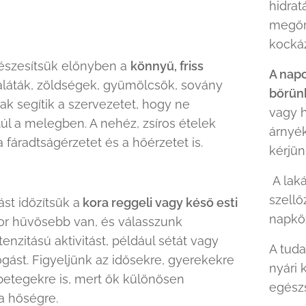
hidrat
megőri
kockáz
részesítsük előnyben a
könnyű, friss
A napo
aláták, zöldségek, gyümölcsök, sovány
bőrünk
ak segítik a szervezetet, hogy ne
vagy h
túl a melegben. A nehéz, zsíros ételek
árnyék
a fáradtságérzetet és a hőérzetet is.
kérjün
A laká
szellő
st időzítsük a
kora reggeli vagy késő esti
napkö
or hűvösebb van, és válasszunk
enzitású aktivitást, például sétát vagy
A tud
ást. Figyeljünk az idősekre, gyerekekre
nyári 
betegekre is, mert ők különösen
egészs
a hőségre.