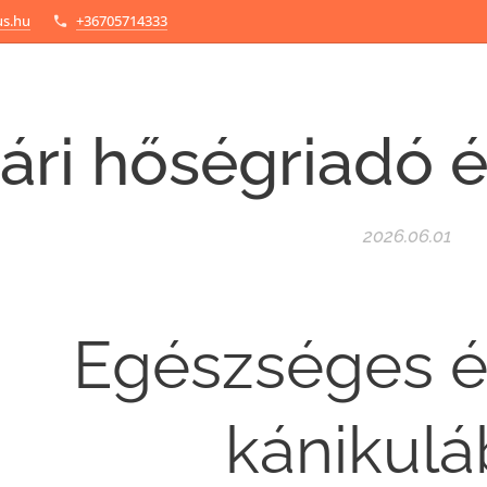
us.hu
+36705714333
ári hőségriadó 
2026.06.01
Egészséges é
kánikul