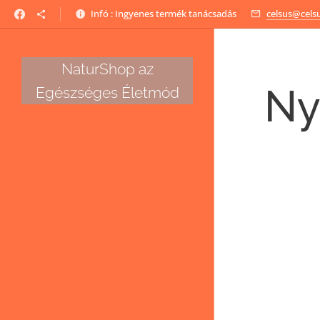
Infó : Ingyenes termék tanácsadás
celsus@cels
NaturShop az
Ny
Egészséges Életmód