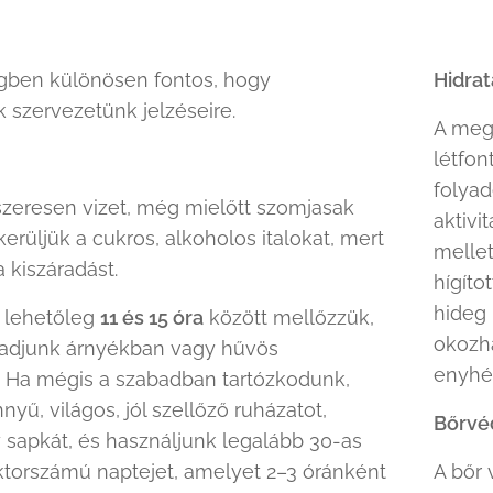
égben különösen fontos, hogy
Hidrat
k szervezetünk jelzéseire.
A megf
létfon
folyad
zeresen vizet, még mielőtt szomjasak
aktivi
kerüljük a cukros, alkoholos italokat, mert
mellet
a kiszáradást.
hígíto
hideg 
t lehetőleg
11 és 15 óra
között mellőzzük,
okozh
radjunk árnyékban vagy hűvös
enyhén
. Ha mégis a szabadban tartózkodunk,
nyű, világos, jól szellőző ruházatot,
Bőrv
 sapkát, és használjunk legalább 30-as
torszámú naptejet, amelyet 2–3 óránként
A bőr