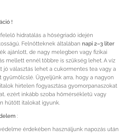
áció !
elelő hidratálás a hőségriadó idején
tosságú. Felnőtteknek általában
napi 2–3 liter
ék ajánlott, de nagy melegben vagy fizikai
tás mellett ennél többre is szükség lehet. A víz
t jó választás lehet a cukormentes tea vagy a
tt gyümölcslé. Ügyeljünk arra, hogy a nagyon
italok hirtelen fogyasztása gyomorpanaszokat
at, ezért inkább szoba hőmérsékletű vagy
 hűtött italokat igyunk.
édelem
:
 védelme érdekében használjunk napozás után