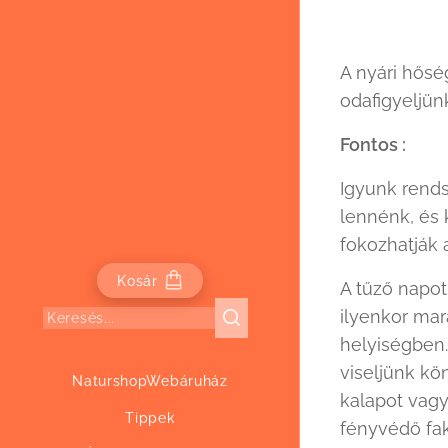
A nyári hős
odafigyeljün
Fontos :
Igyunk rends
lennénk, és 
fokozhatják 
Kosár
A tűző napo
ilyenkor ma
helyiségben
viseljünk kön
NaturshopWebáruház
kalapot vagy
Tippek
fényvédő fak