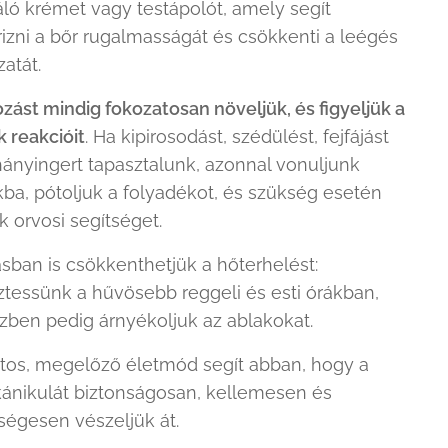
áló krémet vagy testápolót, amely segít
zni a bőr rugalmasságát és csökkenti a leégés
atát.
zást mindig fokozatosan növeljük, és figyeljük a
 reakcióit
. Ha kipirosodást, szédülést, fejfájást
ányingert tapasztalunk, azonnal vonuljunk
ba, pótoljuk a folyadékot, és szükség esetén
k orvosi segítséget.
sban is csökkenthetjük a hőterhelést:
ztessünk a hűvösebb reggeli és esti órákban,
zben pedig árnyékoljuk az ablakokat.
atos, megelőző életmód segít abban, hogy a
kánikulát biztonságosan, kellemesen és
égesen vészeljük át.