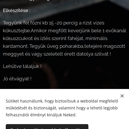
Elkészítése :
Tegyünk fel főzni kb 15 -20 percig a rizst vizes
kókusztejbe.Amikor megfőtt keverjünk bele 1 evőkanál
kókuszcukrot és ízlés szerint fahéjat, minimális
kardamont. Tegyük üveg poharakba,tetejére magozott
meggyet és vagy szeletelt érett datolya szilvát !
Lehűtve tálaljuk !
Jó étvágyat !
Sütiket használunk, hogy biztosítsuk a weboldal megfelelő
Share
működését és biztonságát, valamint hogy a lehető legjobb
felhasználói élményt kínáljuk Neked.