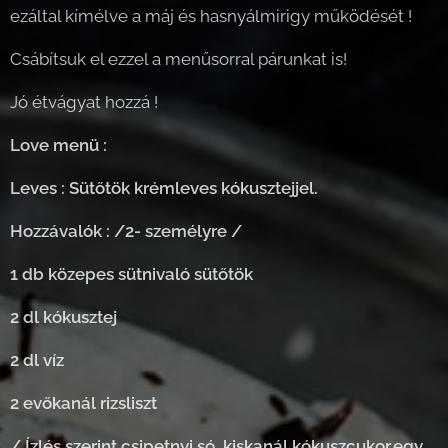
ezáltal kímélve a máj és hasnyálmirigy működését !
Csábítsuk el ezzel a menűsorral párunkat is!
Jó étvágyat hozzá !
Love menü :
Leves : Sütőtök krémleves kókusztejjel.
Hozzávalók : /2- személyre /
1 db közepes sütnivaló sütőtök
2 dl kókusztej
2 dl víz
2 evőkanál rizsliszt
/ Ízlés szerint csipetnyi só, kiskanál kókuszcukor,egy