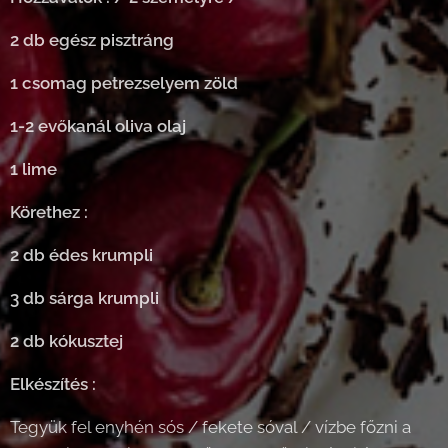
2 db egész pisztráng
1 csomag petrezselyem zöld
1-2 evőkanál oliva olaj
1 lime
Körethez :
2 db édes krumpli
3 db sárga krumpli
2 db kókusztej
Elkészítés :
Tegyük fel enyhén sós / fekete sóval / vízbe főzni a