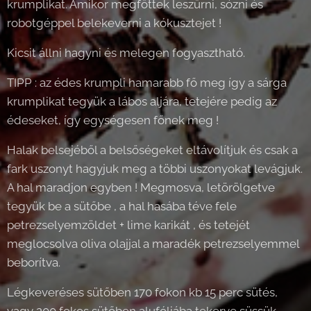
krumplikat. Amikor megfőttek leszűrni, sózni és
robotgéppel belekeverni a kókusztejet !
Kicsit állni hagyni és melegen fogyasztható.
TIPP : az édes krumpli hamarabb fő meg így a sárga
krumplikat tegyük a lábos aljára, tetejére pedig az
édeseket, így egységesen főnek meg !
Halak belsejéből a belsőségeket eltávolítjuk és csak a
fark uszonyt hagyjuk meg a többi uszonyokat levágjuk.
A hal maradjon egyben ! Megmosva, letörölgetve
tegyük be a sütőbe , a hal hasába téve fele
petrezselyemzöldet + lime karikát , és tetejét
meglocsolva oliva olajjal a maradék petrezselyemmel
beborítva.
Légkeveréses sütőben 170 fokon kb 15 perc sütés,