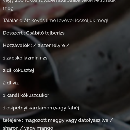
vagy 200 fokos sütőben alufóliába tekerve süssük
meg.
Tálalás előtt kevés lime levével locsoljuk meg!
Desszert : Csábító tejberizs
Hozzávalók : / 2 személyre /
1 zacskó jázmin rizs
2 dl kókusztej
2 dl víz
1 kanál kókuszcukor
1 csipetnyi kardamom,vagy fahéj
tetejére : magozott meggy vagy datolyaszilva /
sharon / vagy mangó