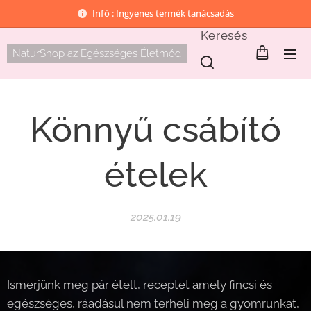
Infó : Ingyenes termék tanácsadás
Keresés
NaturShop az Egészséges Életmód
Könnyű csábító
ételek
2025.01.19
Ismerjünk meg pár ételt, receptet amely fincsi és
egészséges, ráadásul nem terheli meg a gyomrunkat,