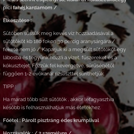
pici fahéj,kardamom /
Elkészítése :
Sütőben süssük meg kevés víz hozzáadásával a
sütőtököt kb 180 fokon 30 percig aranysárgára /
fekete nem jó /. Kaparjuk ki a megsült sütőtököt egy
lábosba és tegyünk hozzá a vizet, fűszereket és a
kókusztejet. Főzzük fel kevergetve, sűrűségétől
függően 1-2 evőkanál rizsliszttel sűríthetjük.
TIPP :
Ha marad több sült sütőtök , akkor lefagyasztva
később is felhasználhatjuk más ételekhez.
Főétel : Párolt pisztráng édes krumplival
Hozzávalók : / 2 személyre /