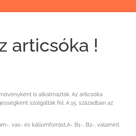
z articsóka !
ynövényként is alkalmazták. Az articsóka
gességként szolgálták fel. A 15. században az
um-, vas- és káliumforrást,A- B1-, B2-, valamint