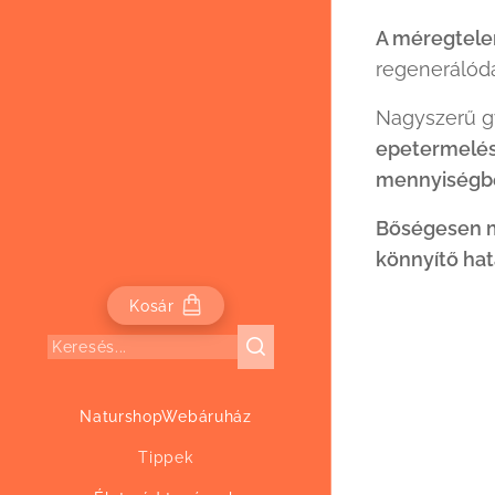
A méregtelen
regenerálódás
Nagyszerű g
epetermelést
mennyiségben
Bőségesen me
könnyítő hat
Kosár
NaturshopWebáruház
Tippek