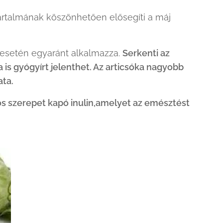
 tartalmának köszönhetően elősegíti a máj
esetén egyaránt alkalmazza.
Serkenti az
s gyógyírt jelenthet. Az articsóka nagyobb
ata.
os szerepet kapó inulin,amelyet az emésztést