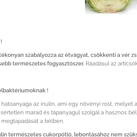
!
tékonyan szabályozza az étvágyat
, csökkenti a vér z
sebb természetes fogyasztószer.
Ráadásul az articsó
élbaktériumoknak !
 hatóanyaga az inulin, ami egy növényi rost, melye
 sértetlen marad és tápanyagul szolgál a hasznos bé
 megtapadását a bélben.
ulin természetes cukorpótló, lebontásához nem szüksé