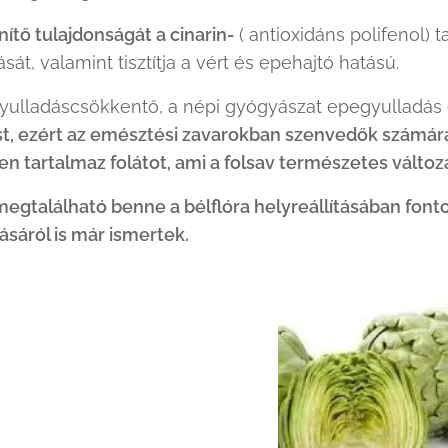
ítő tulajdonságát a cinarin-
( antioxidáns polifenol)
át, valamint tisztítja a vért és epehajtó hatású.
yulladáscsökkentő, a népi gyógyászat epegyulladás 
, ezért az emésztési zavarokban szenvedők számára i
 tartalmaz folátot, ami a folsav természetes változ
gtalálható benne a bélflóra helyreállításában font
ásáról is már ismertek.