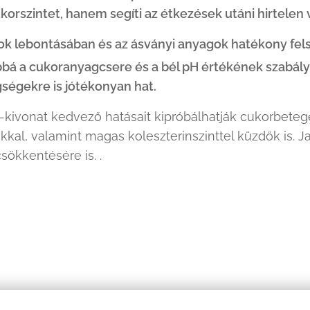
korszintet, hanem segíti az étkezések utáni hirtele
rok lebontásában és az ásványi anyagok hatékony fels
bá a cukoranyagcsere és a bél pH értékének szabályo
ségekre is jótékonyan hat.
-kivonat kedvező hatásait kipróbálhatják cukorbeteg
kal, valamint magas koleszterinszinttel küzdők is. 
ökkentésére is. .