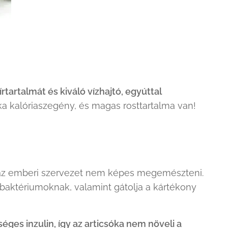
sírtartalmát és
kiváló vízhajtó
, egyúttal
ka kalóriaszegény, és magas rosttartalma van!
t az emberi szervezet nem képes megemészteni.
lbaktériumoknak, valamint gátolja a kártékony
ges inzulin, így az articsóka nem növeli a