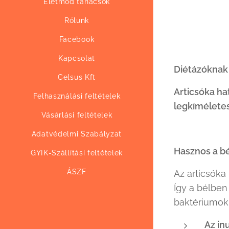
Életmód tanácsok
Rólunk
Facebook
Kapcsolat
Diétázóknak 
Celsus Kft
Articsóka
ha
Felhasználási feltételek
legkímélete
Vásárlási feltételek
Adatvédelmi Szabályzat
Hasznos a b
GYIK-Szállítási feltételek
ÁSZF
Az articsóka
Így a bélben
baktériumok
Az in