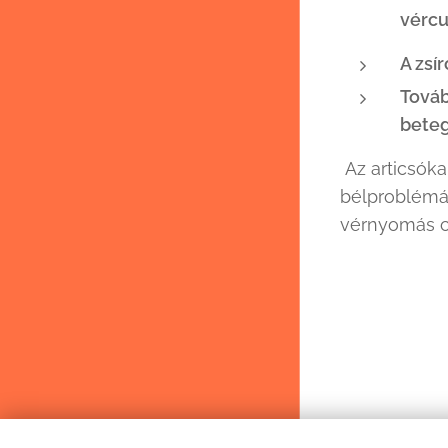
vércu
A zsí
Továb
beteg
Az articsóka
bélproblémák
vérnyomás cs