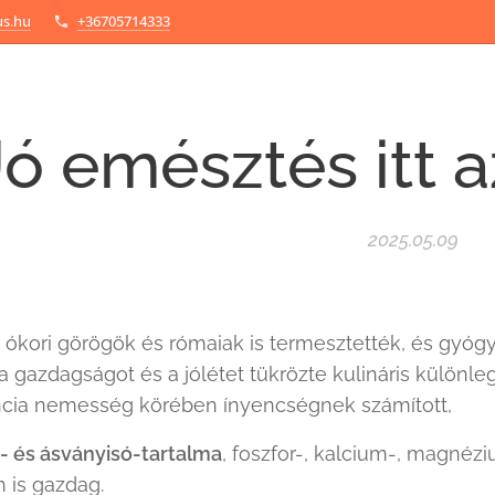
us.hu
+36705714333
Jó emésztés itt a
2025.05.09
z ókori görögök és rómaiak is termesztették, és gyóg
a gazdagságot és a jólétet tükrözte kulináris különle
ancia nemesség körében ínyencségnek számított,
- és ásványisó-tartalma
, foszfor-, kalcium-, magnézi
 is gazdag.