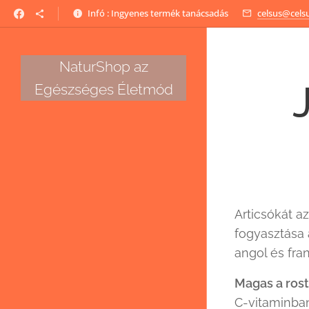
Infó : Ingyenes termék tanácsadás
celsus@cels
NaturShop az
Egészséges Életmód
Articsókát a
fogyasztása 
angol és fr
Magas a rost
C-vitaminban