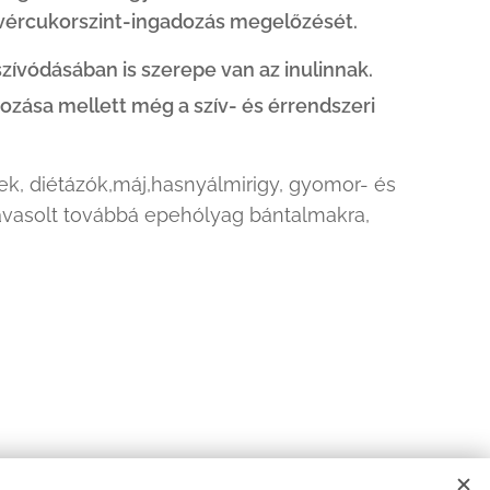
n vércukorszint-ingadozás megelőzését.
zívódásában is szerepe van az inulinnak.
zása mellett még a szív- és érrendszeri
ek, diétázók,máj,hasnyálmirigy, gyomor- és
Javasolt továbbá epehólyag bántalmakra,