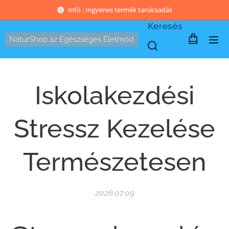
Infó : Ingyenes termék tanácsadás
Keresés
NaturShop az Egészséges Életmód
Iskolakezdési
Stressz Kezelése
Természetesen
2026.07.09