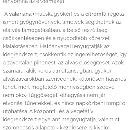
elnyomná az érzelmeket.
A
valeriana
(macskagyökér) és a
citromfű
régóta
ismert gyógynövények, amelyek segíthetnek az
elalvás támogatásában, a belső feszültség
csökkentésében és a nyugodtabb közérzet
kialakításában. Hatóanyagai lenyugtatják az
idegrendszert, csökkentik az ingerelhetőséget, így
a zavartalan pihenést, az alvás elősegítését. Azok
számára, akik kóros álmatlanságban, gyakori
alvászavarokban szenvednek, különösen hasznos
lehet, mert megfelelő mennyiségben szedve
nem okoz függőséget, elhagyása nem jár
elvonási tünetekkel, és nincs napközbeni tompító
utóhatása. A központi- és a vegetatív-
idegrendszert egyaránt megnyugtatja, valamint
szorongásos állapotok kezelésére is kiváló!