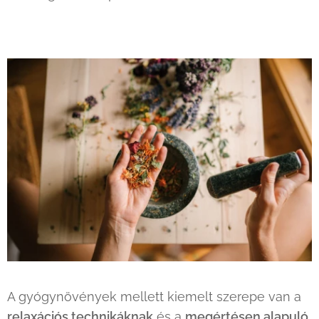
A gyógynövények mellett kiemelt szerepe van a
relaxációs technikáknak
és a
megértésen alapuló