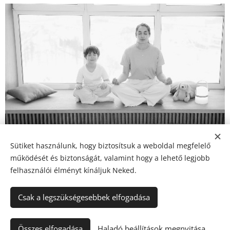
Sütiket használunk, hogy biztosítsuk a weboldal megfelelő
Share
működését és biztonságát, valamint hogy a lehető legjobb
felhasználói élményt kínáljuk Neked.
Csak a legszükségesebbek elfogadása
© 2024 Minden jog fenntartva
Összes elfogadása
Haladó beállítások megnyitása
Naturshopwebaruhaz.hu
Sütik