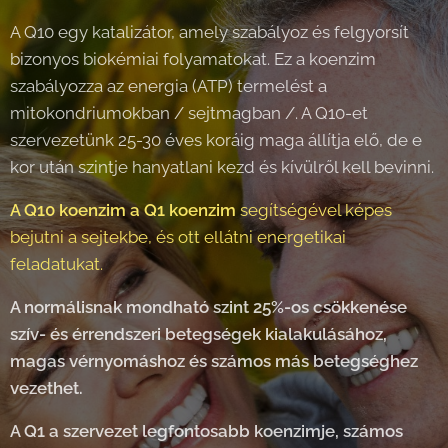
A Q10 egy katalizátor, amely szabályoz és felgyorsít
bizonyos biokémiai folyamatokat. Ez a koenzim
szabályozza az energia (ATP) termelést a
mitokondriumokban / sejtmagban /. A Q10-et
szervezetünk 25-30 éves koráig maga állítja elő, de e
kor után szintje hanyatlani kezd és kívülről kell bevinni.
A Q10 koenzim a Q1 koenzim
segítségével képes
bejutni a sejtekbe, és ott ellátni energetikai
feladatukat.
A normálisnak mondható szint 25%-os csökkenése
szív- és érrendszeri betegségek kialakulásához,
magas vérnyomáshoz és számos más betegséghez
vezethet.
A Q1 a szervezet legfontosabb koenzimje, számos