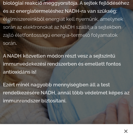
biológiai reakció meggyorsítója. A sejtek fejlődéséhez
és az energiatermeléshez NADH-ra van szükség:
élelmiszereinkből energiát kell nyernünk, amelynek
során az elektronokat az NADH szállítja a sejtekben
zajló életfontosságú energia-termelő folyamatok
során
.
A
NADH közvetlen módon részt vesz a sejtszintű
immunvédekezési rendszerben és
emellett fontos
antioxidáns is!
Ezért minél nagyobb mennyiségben áll a test
rendelkezésére NADH, annál több védelmet képes az
immunrendszer biztosítani.