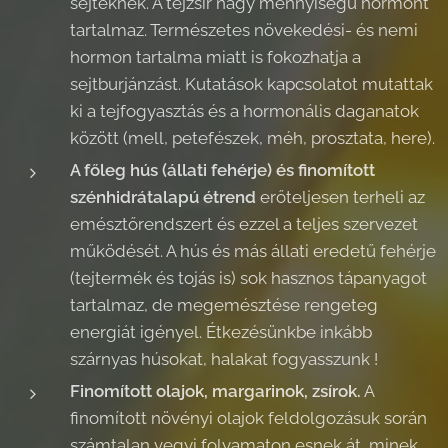
sejteknek. A tejzsír nagy mennyiségű hormont
tartalmaz. Természetes növekedési- és nemi
hormon tartalma miatt is fokozhatja a
sejtburjánzást. Kutatások kapcsolatot mutattak
ki a tejfogyasztás és a hormonális daganatok
között (mell, petefészek, méh, prosztata, here).
A főleg hús (állati fehérje) és finomított
szénhidrátalapú étrend
erőteljesen terheli az
emésztőrendszert és ezzel a teljes szervezet
működését. A hús és más állati eredetű fehérje
(tejtermék és tojás is) sok hasznos tápanyagot
tartalmaz, de megemésztése rengeteg
energiát igényel. Étkezésünkbe inkább
szárnyas húsokat, halakat fogyasszunk !
Finomított olajok, margarinok, zsírok.
A
finomított növényi olajok feldolgozásuk során
számtalan vegyi folyamaton esnek át, minek