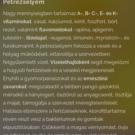
Petrezselyem
Nagy mennyiségben tartalmaz
A-, B- C-, E- és K-
vitaminokat
, vasat, kalciumot, ként, foszfort, bórt,
rezet, valamint
flavonoidokat
−apiina, apigenin,
luteolin−,
illóolajat
–eugenol, limonén, myristicin–, és
furokumarint. A petrezselyem fokozza a vesék és a
hólyag működését, eltávolítja a szervezetben
felgyülemlett vizet.
Vizelethajtóként
segít megelőzni
a húgyúti fertőzések és a vesekő megjelenését.
Enyhíti a gyomorpanaszokat és az
emésztési
zavarokat
: megszabadít a bélben pangó gázoktól,
mérsékli a hányingert, ösztönzi az anyagcserét, tisztítja
a májat, támogatja a szervezet méregtelenítését.
Hatásos ellenszere a fertőzéseknek, klorofiltartalma
révén részt vesz a baktériumok és gombák
elpusztításában. Csökkenti a magas vérnyomást, óvja