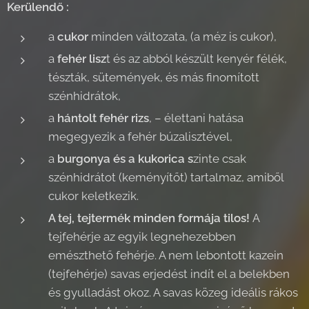
Kerülendő :
a
cukor
minden változata, (a méz is cukor),
a
fehér lisz
t és az abból készült kenyér félék,
tészták, sütemények, és más finomított
szénhidrátok,
a
hántolt fehér rizs
, – élettani hatása
megegyezik a fehér búzalisztével,
a
burgonya és a kukorica s
zinte csak
szénhidrátot (keményítőt) tartalmaz, amiből
cukor keletkezik.
A tej, tejtermék minden formája tilos!
A
tejfehérje az egyik legnehezebben
emészthető fehérje. A nem lebontott kazein
(tejfehérje) savas erjedést indít el a belekben
és gyulladást okoz. A savas közeg ideális rákos