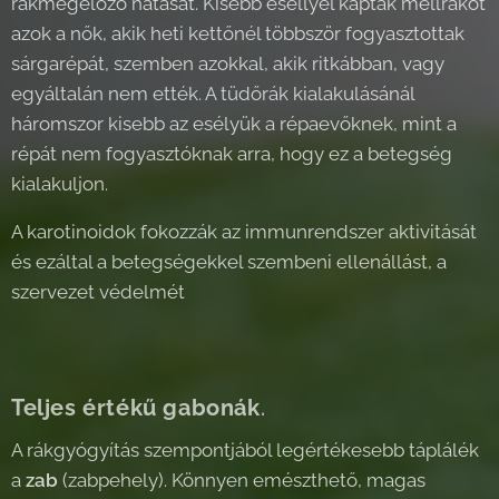
rákmegelőző hatását. Kisebb eséllyel kaptak mellrákot
azok a nők, akik heti kettőnél többször fogyasztottak
sárgarépát, szemben azokkal, akik ritkábban, vagy
egyáltalán nem ették. A tüdőrák kialakulásánál
háromszor kisebb az esélyük a répaevőknek, mint a
répát nem fogyasztóknak arra, hogy ez a betegség
kialakuljon.
A karotinoidok fokozzák az immunrendszer aktivitását
és ezáltal a betegségekkel szembeni ellenállást, a
szervezet védelmét
Teljes értékű gabonák
.
A rákgyógyítás szempontjából legértékesebb táplálék
a
zab
(zabpehely). Könnyen emészthető, magas