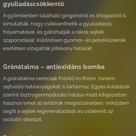
gyulladáscsökkentő
A gyömbérben található gingerolról és shogaolról is
kimutatták, hogy csökkenthetik a gyulladásos
folyamatokat, és gátolhatják a rákos sejtek
szaporodását. Különösen gyomor- és petefészekrák
esetében vizsgálták jótékony hatásait.
Gránátalma – antioxidáns bomba
A gránátalma nemcsak frissítő és finom, hanem
sejtvédő hatóanyagokat is tartalmaz. Egyes kutatások
szerint ösztrogénmoduláló hatása miatt kifejezetten
hasznos lehet az emlőrák megelőzésében, miközben
segíti a sejtek regenerálódását és csökkenti az
oxidatív stresszt.