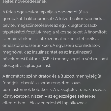
sejtek növekedésének.
A felesleges cukor táplálja a daganatot (és a
gombákat, baktériumokat). A túlzott cukor-szénhidrát
bevitel megszüntetésével az egyik legfontosabb
táplálékától fosztjuk meg a rákos sejteket. A finomított
szénhidrátokból szinte azonnal cukor keletkezik az
emésztőrendszerünkben. A egyszerű szénhidrátok
megnövelik az inzulinszintet és az inzulinszerű
növekedési faktor-1 (IGF-1) mennyiségét a vérben, ami
elősegíti a sejtburjánzást.
A finomított szénhidrátok és a (túlzott mennyiségű)
fehérjék lebontása során rengeteg savas
bomlástermék keletkezik. A ráksejtek virulnak a savas
környezetben, hiszen – az egészséges sejtekkel
ellentétben – ők az erjedésből táplálkoznak.