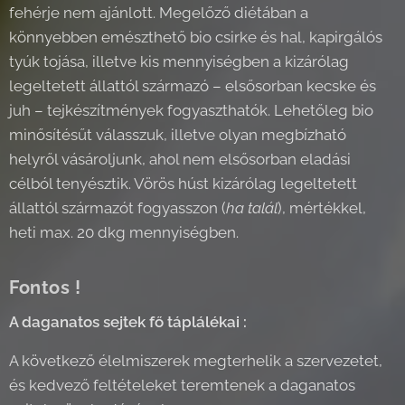
fehérje nem ajánlott. Megelőző diétában a
könnyebben emészthető bio csirke és hal, kapirgálós
tyúk tojása, illetve kis mennyiségben a kizárólag
legeltetett állattól származó – elsősorban kecske és
juh – tejkészítmények fogyaszthatók. Lehetőleg bio
minősítésűt válasszuk, illetve olyan megbízható
helyről vásároljunk, ahol nem elsősorban eladási
célból tenyésztik. Vörös húst kizárólag legeltetett
állattól származót fogyasszon (
ha talál
), mértékkel,
heti max. 20 dkg mennyiségben.
Fontos !
A daganatos sejtek fő táplálékai :
A következő élelmiszerek megterhelik a szervezetet,
és kedvező feltételeket teremtenek a daganatos