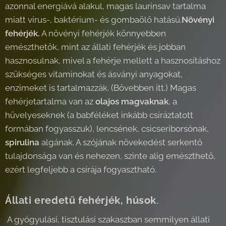
azonnal energiává alakul, magas laurinsav tartalma
miatt vírus-, baktérium- és gombaölő hatású.
Növényi
fehérjék.
A növényi fehérjék könnyebben
emészthetők, mint az állati fehérjék és jobban
hasznosulnak, mivel a fehérje mellett a hasznosításhoz
szükséges vitaminokat és ásványi anyagokat,
enzimeket is tartalmazzák. (Bővebben itt.) Magas
fehérjetartalma van az
olajos magvaknak
, a
hüvelyeseknek (a babféléket inkább csíráztatott
formában fogyasszuk), lencsének, csicseriborsónak,
spirulina
algának. A szójának növekedést serkentő
tulajdonsága van és nehezen, szinte alig emészthető,
ezért legfeljebb a csírája fogyasztható.
Állati eredetű fehérjék, húsok
.
A gyógyulási, tisztulási szakaszban semmilyen állati