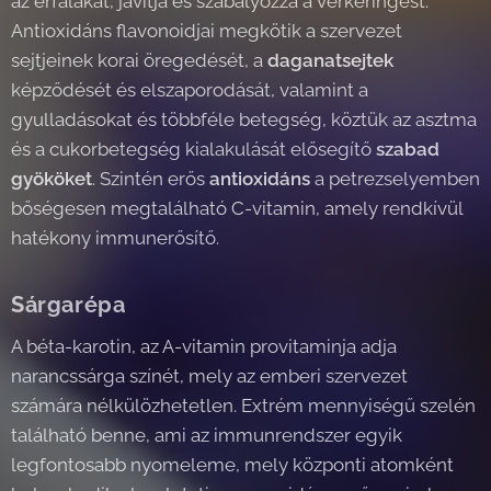
az érfalakat, javítja és szabályozza a vérkeringést.
Antioxidáns flavonoidjai megkötik a szervezet
sejtjeinek korai öregedését, a
daganatsejtek
képződését és elszaporodását, valamint a
gyulladásokat és többféle betegség, köztük az asztma
és a cukorbetegség kialakulását elősegítő
szabad
gyököket
. Szintén erős
antioxidáns
a petrezselyemben
bőségesen megtalálható C-vitamin, amely rendkívül
hatékony immunerősítő.
Sárgarépa
A béta-karotin, az A-vitamin provitaminja adja
narancssárga színét, mely az emberi szervezet
számára nélkülözhetetlen. Extrém mennyiségű szelén
található benne, ami az immunrendszer egyik
legfontosabb nyomeleme, mely központi atomként