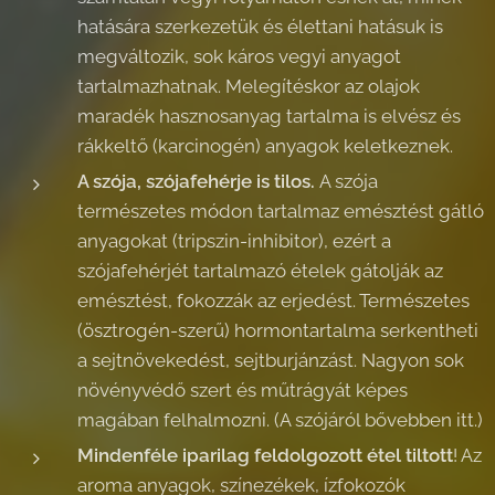
hatására szerkezetük és élettani hatásuk is
megváltozik, sok káros vegyi anyagot
tartalmazhatnak. Melegítéskor az olajok
maradék hasznosanyag tartalma is elvész és
rákkeltő (karcinogén) anyagok keletkeznek.
A szója, szójafehérje is tilos.
A szója
természetes módon tartalmaz emésztést gátló
anyagokat (tripszin-inhibitor), ezért a
szójafehérjét tartalmazó ételek gátolják az
emésztést, fokozzák az erjedést. Természetes
(ösztrogén-szerű) hormontartalma serkentheti
a sejtnövekedést, sejtburjánzást. Nagyon sok
növényvédő szert és műtrágyát képes
magában felhalmozni. (A szójáról bővebben itt.)
Mindenféle iparilag feldolgozott étel tiltott
! Az
aroma anyagok, színezékek, ízfokozók