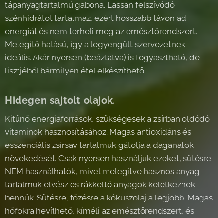
tápanyagtartalmú gabona. Lassan felszívódó
szénhidrátot tartalmaz, ezért hosszabb távon ad
energiát és nem terheli meg az emésztőrendszert.
Melegítő hatású, így a legyengült szervezetnek
ideális. Akár nyersen (beáztatva) is fogyasztható, de
lisztjéből bármilyen étel elkészíthető.
Hidegen sajtolt olajok
.
Kitűnő energiaforrások, szükségesek a zsírban oldódó
vitaminok hasznosításához. Magas antioxidáns és
esszenciális zsírsav tartalmuk gátolja a daganatok
növekedését. Csak nyersen használjuk ezeket, sütésre
NEM használhatók, mivel melegítve hasznos anyag
tartalmuk elvész és rákkeltő anyagok keletkeznek
bennük. Sütésre, főzésre a kókuszolaj a legjobb. Magas
hőfokra hevíthető, kíméli az emésztőrendszert, és