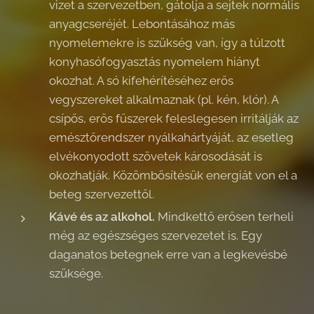
vizet a szervezetben, gátolja a sejtek normális
anyagcseréjét. Lebontásához más
nyomelemekre is szükség van, így a túlzott
konyhasófogyasztás nyomelem hiányt
okozhat. A só kifehérítéséhez erős
vegyszereket alkalmaznak (pl. kén, klór). A
csípős, erős fűszerek feleslegesen irritálják az
emésztőrendszer nyálkahártyáját, az esetleg
elvékonyodott szövetek károsodását is
okozhatják. Közömbösítésük energiát von el a
beteg szervezettől.
Kávé és az alkohol.
Mindkettő erősen terheli
még az egészséges szervezetet is. Egy
daganatos betegnek erre van a legkevésbé
szüksége.