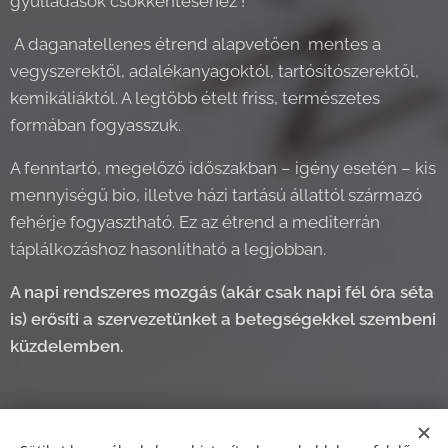
gyulladások csökkentéséhez !
A daganatellenes étrend alapvetően mentes a
vegyszerektől, adalékanyagoktól, tartósítószerektől,
kemikáliáktól. A legtöbb ételt friss, természetes
formában fogyasszuk.
A fenntartó, megelőző időszakban – igény esetén – kis
mennyiségű bio, illetve házi tartású állattól származó
fehérje fogyasztható. Ez az étrend a mediterrán
táplálkozáshoz hasonlítható a legjobban.
A napi rendszeres mozgás (akár csak napi fél óra séta
is) erősíti a szervezetünket a betegségekkel szembeni
küzdelemben.