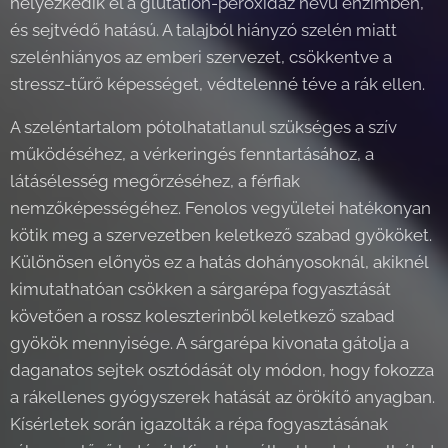
helyezkedik el a glutation-peroxidáz nevű enzimben,
és sejtvédő hatású. A talajból hiányzó szelén miatt
szelénhiányos az emberi szervezet, csökkentve a
stressz-tűrő képességet, védtelenné téve a rák ellen.
A szeléntartalom pótolhatatlanul szükséges a szív
működéséhez, a vérkeringés fenntartásához, a
látásélesség megőrzéséhez, a férfiak
nemzőképességéhez. Fenolos vegyületei hatékonyan
kötik meg a szervezetben keletkező szabad gyököket.
Különösen előnyös ez a hatás dohányosoknál, akiknél
kimutathatóan csökken a sárgarépa fogyasztását
követően a rossz koleszterinből keletkező szabad
gyökök mennyisége. A sárgarépa kivonata gátolja a
daganatos sejtek osztódását oly módon, hogy fokozza
a rákellenes gyógyszerek hatását az örökítő anyagban.
Kísérletek során igazolták a répa fogyasztásának