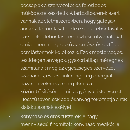
becsapják a szervezetet és felesleges
működésre késztetik. A tartósítószerek azért
vannak az élelmiszerekben, hogy gátoljak
annak a lebomlását, – de ezzel a lebontását is!
Lassítják a lebontási, emésztési folyamatokat,
emiatt nem megfelelő az emésztés és több
bomlástermék keletkezik. Ezek mesterséges,
testidegen anyagok, gyakorlatilag méregnek
számítanak még az egészséges szervezet
számára is, és testünk rengeteg energiát
pazarol ezeknek a mérgeknek a
közömbösítésére, amit a gyógyulástól von el.
Hosszú távon sok adalékanyag fokozhatja a rák
kialakulásának esélyét.
Konyhasó és erős fűszerek
. A nagy
mennyiségű finomított konyhasó megköti a