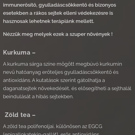
immunerősítő, gyulladáscsökkentő és bizonyos
esetekben a rákos sejtek elleni védekezésre is
hasznosak lehetnek terápiánk mellett.
Nézzük meg melyek ezek a szuper növények !
Kurkuma –
A kurkuma sárga színe mögött megbúvó kurkumin
nevű hatóanyag erőteljes gyulladáscsökkentő és
antioxidáns. A kutatások szerint gátolhatja a
daganatsejtek növekedését, és elősegítheti a sejthalál
beindulását a hibás sejtekben.
Zöld tea –
A zöld tea polifenoljai, különösen az EGCG
(epigallokatekin-gallát), erős antioxidáns