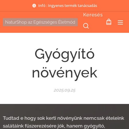
Infó : Ingyenes termék tanácsadás
Keresés
NaturShop az Egészséges Életmód
Gyógyító
növények
2025.09.25
Tudtad e hogy sok kerti növényünk nemcsak ételeink
salátáink fűszerezésére jók, hanem gyógyító,