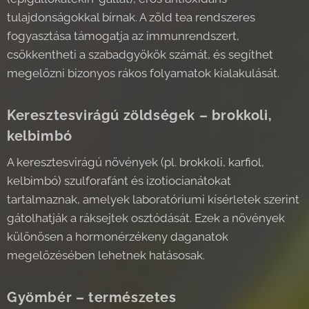
tulajdonságokkal bírnak. A zöld tea rendszeres
fogyasztása támogatja az immunrendszert,
csökkentheti a szabadgyökök számát, és segíthet
megelőzni bizonyos rákos folyamatok kialakulását.
Keresztesvirágú zöldségek – brokkoli,
kelbimbó
A keresztesvirágú növények (pl. brokkoli, karfiol,
kelbimbó) szulforafánt és izotiocianátokat
tartalmaznak, amelyek laboratóriumi kísérletek szerint
gátolhatják a ráksejtek osztódását. Ezek a növények
különösen a hormonérzékeny daganatok
megelőzésében lehetnek hatásosak.
Gyömbér – természetes