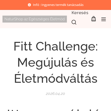
Infó : Ingyenes termék tanácsadás
Keresés
NaturShop az Egészséges Életmód
Fitt Challenge:
Megújulás és
Életmódváltás
2026.04.20