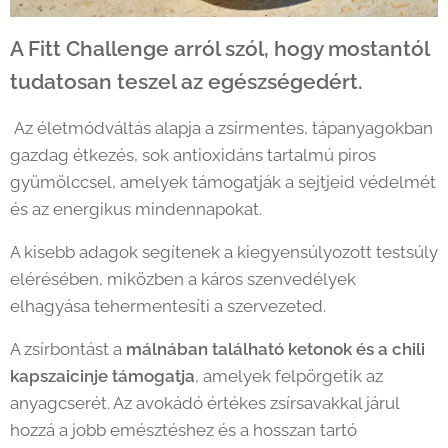
A Fitt Challenge arról szól, hogy mostantól
tudatosan teszel az egészségedért.
Az életmódváltás alapja a zsírmentes, tápanyagokban
gazdag étkezés, sok antioxidáns tartalmú piros
gyümölccsel, amelyek támogatják a sejtjeid védelmét
és az energikus mindennapokat.
A kisebb adagok segítenek a kiegyensúlyozott testsúly
elérésében, miközben a káros szenvedélyek
elhagyása tehermentesíti a szervezeted.
A zsírbontást a
málnában található ketonok és a chili
kapszaicinje támogatja
, amelyek felpörgetik az
anyagcserét. Az avokádó értékes zsírsavakkal járul
hozzá a jobb emésztéshez és a hosszan tartó