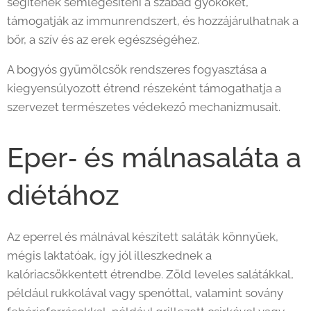
segítenek semlegesíteni a szabad gyököket,
támogatják az immunrendszert, és hozzájárulhatnak a
bőr, a szív és az erek egészségéhez.
A bogyós gyümölcsök rendszeres fogyasztása a
kiegyensúlyozott étrend részeként támogathatja a
szervezet természetes védekező mechanizmusait.
Eper‑ és málnasaláta a
diétához
Az eperrel és málnával készített saláták könnyűek,
mégis laktatóak, így jól illeszkednek a
kalóriacsökkentett étrendbe. Zöld leveles salátákkal,
például rukkolával vagy spenóttal, valamint sovány