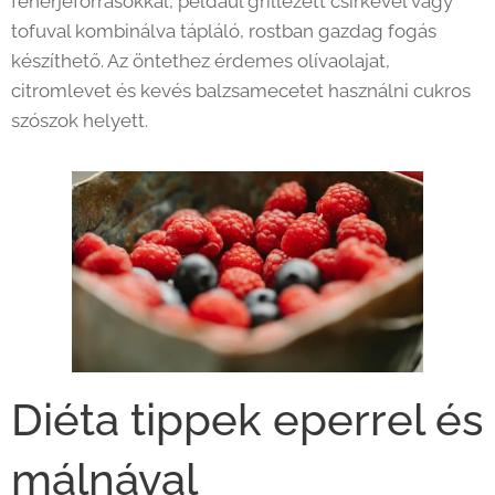
fehérjeforrásokkal, például grillezett csirkével vagy
tofuval kombinálva tápláló, rostban gazdag fogás
készíthető. Az öntethez érdemes olívaolajat,
citromlevet és kevés balzsamecetet használni cukros
szószok helyett.
Diéta tippek eperrel és
málnával