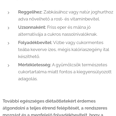
Reggelihez:
Zabkásához vagy natúr joghurthoz
adva növelhető a rost‑ és vitaminbevitel.
Uzsonnaként:
Friss eper és málna jó
alternatívája a cukros nassolnivalóknak.
Folyadékbevitel:
Vízbe vagy cukormentes
teába keverve ízes, mégis kalóriaszegény ital
készíthető.
Mértékletesség:
A gyümölcsök természetes
cukortartalma miatt fontos a kiegyensúlyozott
adagolás.
További egészséges diétaötletekért érdemes
átgondolni a teljes étrend felépítését, a rendszeres
mozgást és a megfelelő folyadékbevitelt, hogy a