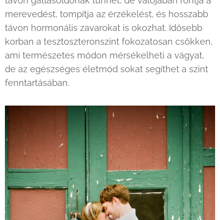
távon gátlásoldónak tűnhet, de valójában rontja a
merevedést, tompítja az érzékelést, és hosszabb
távon hormonális zavarokat is okozhat. Idősebb
korban a tesztoszteronszint fokozatosan csökken,
ami természetes módon mérsékelheti a vágyat,
de az egészséges életmód sokat segíthet a szint
fenntartásában.