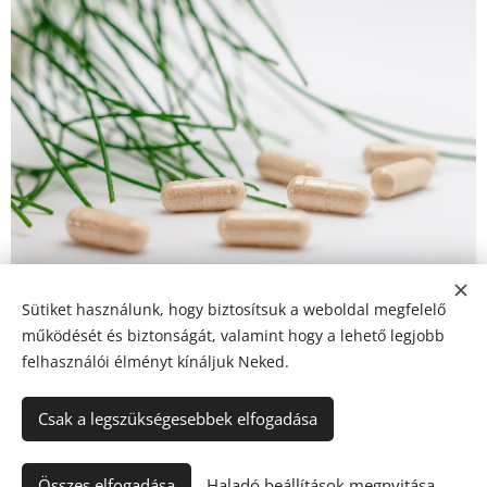
Sütiket használunk, hogy biztosítsuk a weboldal megfelelő
Share
működését és biztonságát, valamint hogy a lehető legjobb
felhasználói élményt kínáljuk Neked.
Csak a legszükségesebbek elfogadása
© 2024 Minden jog fenntartva
Összes elfogadása
Naturshopwebaruhaz.hu
Haladó beállítások megnyitása
Sütik