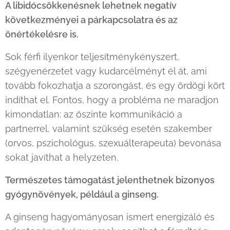
A libidócsökkenésnek lehetnek negatív
következményei a párkapcsolatra és az
önértékelésre is.
Sok férfi ilyenkor teljesítménykényszert,
szégyenérzetet vagy kudarcélményt él át, ami
tovább fokozhatja a szorongást, és egy ördögi kört
indíthat el. Fontos, hogy a probléma ne maradjon
kimondatlan: az őszinte kommunikáció a
partnerrel, valamint szükség esetén szakember
(orvos, pszichológus, szexuálterapeuta) bevonása
sokat javíthat a helyzeten.
Természetes támogatást jelenthetnek bizonyos
gyógynövények, például a ginseng.
A ginseng hagyományosan ismert energizáló és