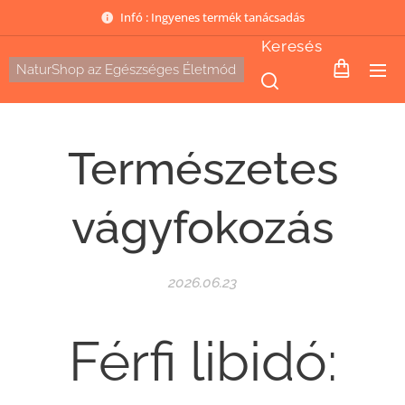
Infó : Ingyenes termék tanácsadás
Keresés
NaturShop az Egészséges Életmód
Természetes
vágyfokozás
2026.06.23
Férfi libidó: