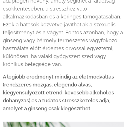
adaptogén növény, amely segíthet a fáradtság
csökkentésében, a stresszhez való
alkalmazkodásban és a keringés támogatásában.
Ezek a hatások közvetve javíthatják a szexuális
teljesítményt és a vágyat. Fontos azonban, hogy a
ginseng vagy bármely természetes vágyfokozó
használata előtt érdemes orvossal egyeztetni,
különösen, ha valaki gyógyszert szed vagy
krónikus betegsége van.
A legjobb eredményt mindig az életmódváltás
(rendszeres mozgás, elegendő alvás,
kiegyensúlyozott étrend, kevesebb alkohol és
dohányzás) és a tudatos stresszkezelés adja,
amelyet a ginseng csak kiegészíthet.