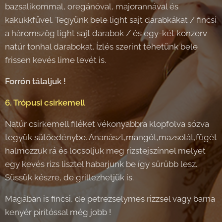
bazsalikommal, oregánóval, majorannával és
kakukkfűvel. Tegyünk bele light sajt darabkákat / fincsi
a háromszög light sajt darabok / és egy-két konzerv
natúr tonhal darabokat. Ízlés szerint tehetünk bele
frissen kevés lime levét is.
Forrón tálaljuk !
6. Trópusi csirkemell
Natúr csirkemell filéket vékonyabbra klopfolva sózva
tegyük sütőedénybe. Ananászt,mangót,mazsolát,fügét
halmozzuk rá és locsoljuk meg rizstejszínnel melyet
egy kevés rizs lisztel habarjunk be így sűrűbb lesz.
Süssük készre, de grillezhetjük is.
Magában is fincsi, de petrezselymes rizzsel vagy barna
kenyér pirítóssal még jobb !