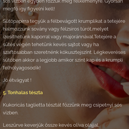
sós vízben egyben főzzük meg félkeményre. Gyorsan
megfő így figyelni kell!
Sütőpapírra tegyük a félbevágott krumplikat a tetejére
halmozzunk sovány vagy félzsíros túrót,melyet
ízesíthetünk kaporral vagy majoránnával.Tetejére a
sütés végén tehetünk kevés sajtot vagy ha
szaftosabban szeretnénk kókusztejszínt. Légkeveréses
sütőben akkor a legjobb amikor szint kap és a krumpli
felhólyagosodik!
Jó étvágyat !
5. Tonhalas tészta
Kukoricás taglietta tésztát főzzünk meg csipetnyi sós
vízben.
Leszűrve keverjük össze kevés olíva olajjal,