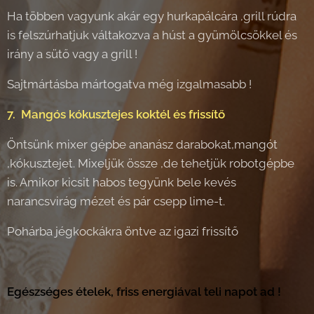
Ha többen vagyunk akár egy hurkapálcára ,grill rúdra
is felszúrhatjuk váltakozva a húst a gyümölcsökkel és
irány a sütő vagy a grill !
Sajtmártásba mártogatva még izgalmasabb !
7. Mangós kókusztejes koktél és frissítő
Öntsünk mixer gépbe ananász darabokat,mangót
,kókusztejet. Mixeljük össze ,de tehetjük robotgépbe
is. Amikor kicsit habos tegyünk bele kevés
narancsvirág mézet és pár csepp lime-t.
Pohárba jégkockákra öntve az igazi frissítő
Egészséges ételek, friss energiával teli napot ad !