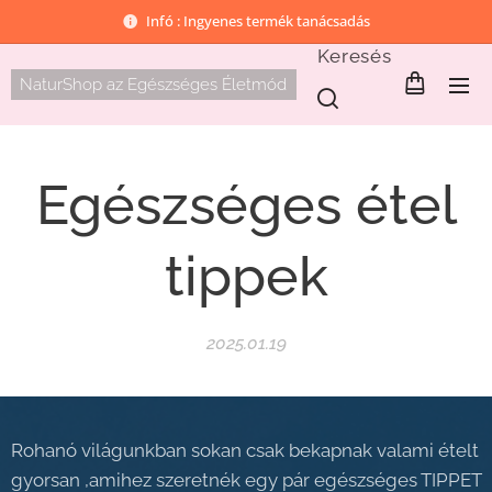
Infó : Ingyenes termék tanácsadás
Keresés
NaturShop az Egészséges Életmód
Egészséges étel
tippek
2025.01.19
Rohanó világunkban sokan csak bekapnak valami ételt
gyorsan ,amihez szeretnék egy pár egészséges TIPPET