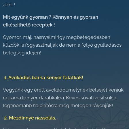
adni !
Mit együnk gyorsan ? Könnyen és gyorsan
elkészíthető receptek !
Gyomor, máj, hasnyálmirigy megbetegedésben
küzdők is fogyaszthatják de nem a folyó gyulladásos
betegség idején!
1. Avokádós barna kenyér falatkák!
Vegyünk egy érett avokádót,melynek belsejét kenjük
rá barna kenyér darabkákra. Kevés sóval ízesítsük,a
legfinomabb ha pirítósra még melegen rákenjük!
2. Mézdinnye nassolás.