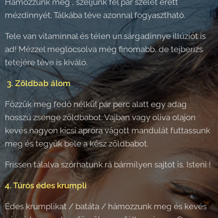
Hámozzunk meg , szeljünk fel pár szelet érett
mézdinnyét. Tálkába téve azonnal fogyasztható.
Tele van vitaminnal és télen un.sárgadinnye illúziót is
ad! Mézzel meglocsolva még finomabb, de tejberizs
tetejére téve is kiváló.
3. Zöldbab álom
Főzzük meg fedő nélkül pár perc alatt egy adag
hosszú zsenge zöldbabot. Vajban vagy oliva olajon
kevés nagyon kicsi apróra vágott mandulát futtassunk
meg és tegyük bele a kész zöldbabot.
Frissen tálalva szórhatunk rá bármilyen sajtot is. Isteni !
4. Túrós édes krumpli
Édes krumplikat / batáta / hámozzunk meg és kevés