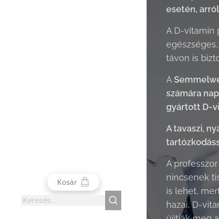
esetén, arról
A D-vitamin 
egészséges, 
távon is biz
A
Semmelweis
számára nap
gyártott D-v
A tavaszi, n
tartózkodáss
A professzor
nincsenek ti
Kosár
is lehet, me
hazai, D-vit
újítják meg 