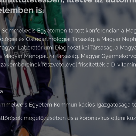
lemben is.
a Semmelweis Egyetemen tartott konferencián a Magy
lógiai és Osteoarthrológiai Társaság, a Magyar Nephr
Magyar Laboratóriumi Diagnosztikai Társaság, a Magy
 a Magyar Menopauza Társaság, Magyar Gyermekorv
zakembereinek részvételével frissítették a D-vitamin
ya
Semmelweis Egyetem Kommunikációs Igazgatósága te
nttörések megelőzésében és a koronavírus elleni kü