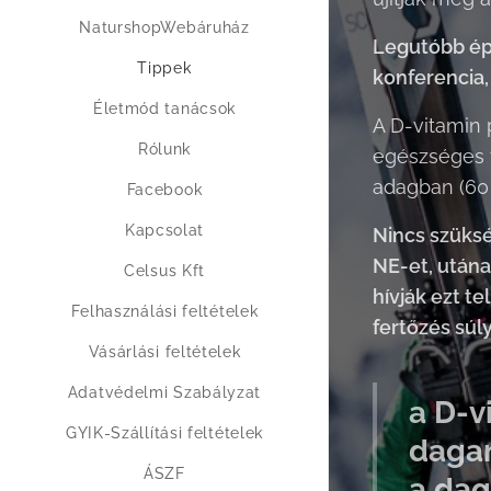
NaturshopWebáruház
Legutóbb ép
Tippek
konferencia,
Életmód tanácsok
A D-vitamin 
Rólunk
egészséges f
adagban (60 e
Facebook
Kapcsolat
Nincs szüksé
NE-et, utána 
Celsus Kft
hívják ezt t
Felhasználási feltételek
fertőzés súl
Vásárlási feltételek
Adatvédelmi Szabályzat
a D-v
GYIK-Szállítási feltételek
dagan
ÁSZF
a dag