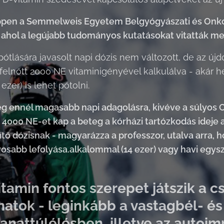
pen a Semmelweis Egyetem Belgyógyászati és Onkoló
 ahol a legújabb tudományos kutatásokat vitatták meg 
pótlására javasolt napi dózis nem változott, de az ú
elnőtt 2000 NE vitaminigényével kalkulálva - akár he
zer) is lehet pótolni.
g ennél magasabb napi adagolásra, kivéve a súlyos C
4000 NE-et kap a beteg a kórházi tartózkodás ideje ala
elítő dózisnak - magyarázza a professzor, utalva arra
yosabb lefolyása.alkalommal (14 ezer) vagy havi egysze
itamin fontos szerepet játszik a 
atok - leginkább a vastagbél- é
anattúlélésben, illetve az auto