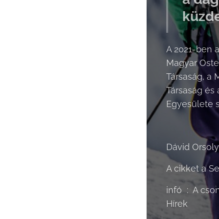
küzde
A 2021-ben 
Magyar Osteo
Társaság, a 
Társaság és
Egyesülete s
Dávid Orsol
A cikket a 
infó : A cso
Hírek