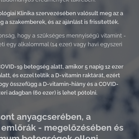
giai Klinika szervezésében valósult meg az a
a szakemberek, és az ajánlást is frissítették.
jdonság, hogy a szükséges mennyiségű vitamint -
ti egy alkalommal (14 ezer) vagy havi egyszeri
OVID-19 betegség alatt, amikor 5 napig 12 ezer
tt, és ezzel telítik a D-vitamin raktárát, ezért
, hogy összefügg a D-vitamin-hiány és a COVID-
ri adagban (60 ezer) is lehet pótolni.
csont anyagcserében, a
s emlőrák - megelőzésében és
immum betegségek elleni