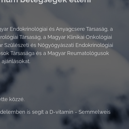
ar Endokrinológiai és Anyagcsere Társaság, a
ológiai Társaság, a Magyar Klinikai Onkológiai
ar Szülészeti és Nőgyógyászati Endokrinológiai
osok Társasága és a Magyar Reumatológusok
 ajánlásokat.
tte közzé.
zdelemben is segít a D-vitamin - Semmelweis