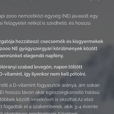
napi 2000 nemzetközi egység (NE) javasolt egy
 felügyelet nélkül is szedhető, és hosszú
zgatója hozzáteszi: csecsemők és kisgyermekek
n 2000 NE
gyógyszergyári körülmények között
r bennünket elegendő napfény.
félórányi szabad levegőn, napon töltött
vitamint, így ilyenkor nem kell pótolni.
 nőtt a D-vitamint fogyasztók aránya, ám sokan
 NE) hosszú távon akár egészségkárosító hatású
 többek között vesekövet is okozhat.Az első
őtt fogadták el a szakemberek, akik 3-4 évente
 új tudományos eredmények tükrében.