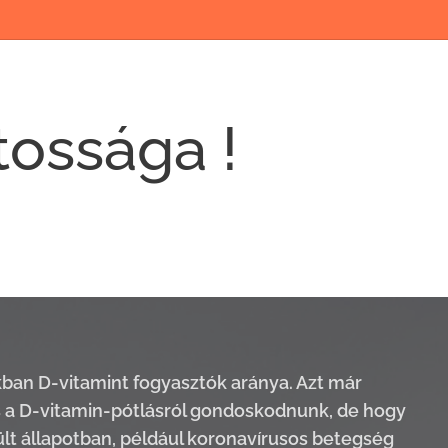
tossága !
kban D-vitamint fogyasztók aránya. Azt már
s a D-vitamin-pótlásról gondoskodnunk, de hogy
lt állapotban, például koronavírusos betegség