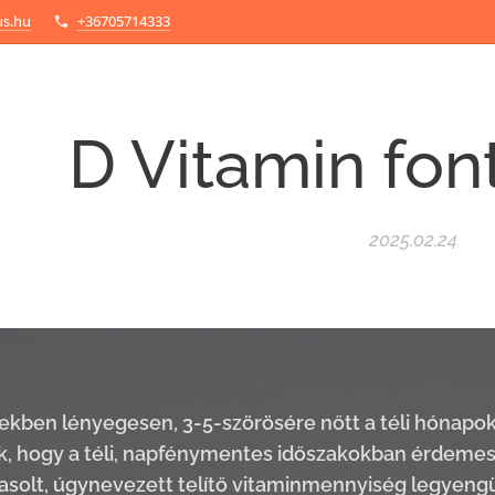
us.hu
+36705714333
D Vitamin fon
2025.02.24
ekben lényegesen, 3-5-szörösére nőtt a téli hónapo
k, hogy a téli, napfénymentes időszakokban érdeme
asolt, úgynevezett telítő vitaminmennyiség legyengü