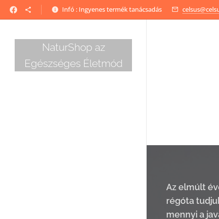
Infó : Ingyenes termék tanácsadás
celsus@cels
NaturShop az
Egészséges Életmód
Az elmúlt év
régóta tudju
mennyi a jav