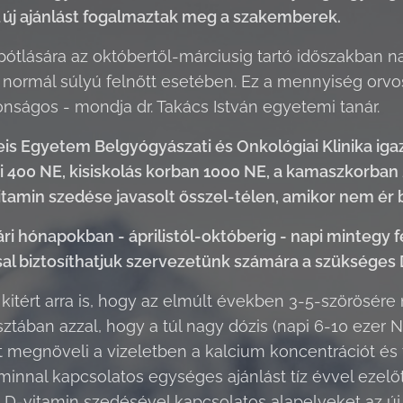
 új ajánlást
fogalmaztak meg a szakemberek.
pótlására az októbertől-márciusig tartó időszakban 
normál súlyú felnőtt esetében. Ez a mennyiség orvosi
tonságos - mondja dr. Takács István egyetemi tanár.
 Egyetem Belgyógyászati és Onkológiai Klinika iga
i 400 NE, kisiskolás korban 1000 NE, a kamaszkorba
itamin szedése javasolt ősszel-télen, amikor nem é
yári hónapokban - áprilistól-októberig - napi mintegy 
al biztosíthatjuk szervezetünk számára a szükséges D-
 kitért arra is, hogy az elmúlt években 3-5-szörösére
sztában azzal, hogy a túl nagy dózis (napi 6-10 ezer
rt megnöveli a vizeletben a kalcium koncentrációt és
aminnal kapcsolatos egységes ajánlást tíz évvel ezel
a D-vitamin szedésével kapcsolatos alapelveket az