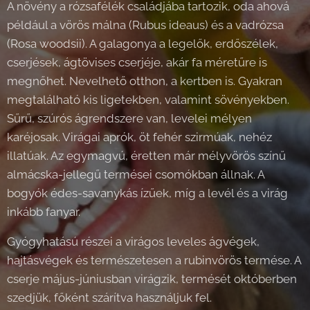
A növény a rózsafélék családjába tartozik, oda ahová
például a vörös málna (Rubus ideaus) és a vadrózsa
(Rosa woodsii). A galagonya a legelők, erdőszélek,
cserjések, ágtövises cserjéje, akár fa méretűre is
megnőhet. Nevelhető otthon, a kertben is. Gyakran
megtalálható kis ligetekben, valamint sövényekben.
Sűrű, szúrós ágrendszere van, levelei mélyen
karéjosak. Virágai aprók, öt fehér szirmúak, nehéz
illatúak. Az egymagvú, éretten már mélyvörös színű
almácska-jellegű termései csomókban állnak. A
bogyók édes-savanykás ízűek, míg a levél és a virág
inkább fanyar.
Gyógyhatású részei a virágos leveles ágvégek,
hajtásvégek és természetesen a rubinvörös termése. A
cserje május-júniusban virágzik, termését októberben
szedjük, főként szárítva használjuk fel.