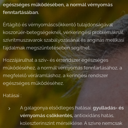
egészséges működésében, a normál vérnyomás
fenntartásában.
Értágító és vérnyomáscsökkentő tulajdonságával
koszorúér-betegségeknél, vérkeringési problémáknál,
szívritmuszavarok szabályozásánál és anginás mellkasi
fájdalmak megszüntetésében segíthet.
Hozzájárulhat a szív- és érrendszer egészséges
működéséhez, a normál vérnyomás fenntartásához, a
megfelelő véráramláshoz, a keringési rendszer
egészséges működéséhez.
Hatásai :
A galagonya elsődleges hatásai:
gyulladás- és
vérnyomás csökkentés,
antioxidáns hatás,
koleszterinszint mérséklése. A szívre nemcsak