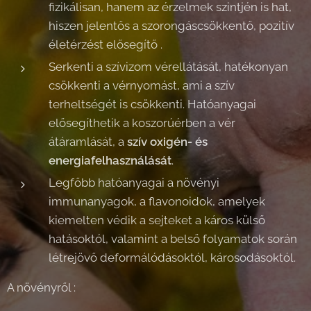
fizikálisan, hanem az érzelmek szintjén is hat,
hiszen jelentős a szorongáscsökkentő, pozitív
életérzést elősegítő .
Serkenti a szívizom vérellátását, hatékonyan
csökkenti a vérnyomást, ami a szív
terheltségét is csökkenti. Hatóanyagai
elősegíthetik a koszorúérben a vér
átáramlását, a
szív oxigén- és
energiafelhasználását
.
Legfőbb hatóanyagai a növényi
immunanyagok, a flavonoidok, amelyek
kiemelten védik a sejteket a káros külső
hatásoktól, valamint a belső folyamatok során
létrejövő deformálódásoktól, károsodásoktól.
A növényről :