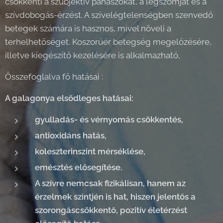
csökkenti a szubjektív panaszokat, a légszomjat és a
szívdobogás-érzést. A szívelégtelenségben szenvedő
betegek számára is hasznos, mivel növeli a
terhelhetőséget. Koszorúér betegség megelőzésére,
illetve kiegészítő kezelésére is alkalmazható,
Összefoglalva fő hatásai :
A galagonya elsődleges hatásai:
gyulladás- és vérnyomás csökkentés,
antioxidáns hatás,
koleszterinszint mérséklése,
emésztés elősegítése.
A szívre nemcsak fizikálisan, hanem az
érzelmek szintjén is hat, hiszen jelentős a
szorongáscsökkentő, pozitív életérzést