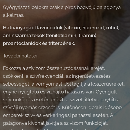
Gyógyászati célokra csak a piros bogyójú galagonya
alkalmas.
Hatóanyagai: flavonoidok (vitexin, hiperozid, rutin),
aminszármazékok (feniletilamin, tiramin),
proantocianidok és triterpének.
További hatásai:
Fokozza a szívizom összehúzódásának erejét,
csökkenti a szívfrekvenciát, az ingerületvezetés
sebességét, a vérnyomást. Jól tágítja a koszorúereket,
enyhe nyugtató és vízhajtó hatása is van. Gyengült
szívműködés esetén erősíti a szívet, illetve enyhíti a
szívtáji nyomás érzését is. Különösen ideális idősebb
emberek szív- és vérkeringési panaszai esetén. A
galagonya kivonat javítja a szívizom funkcióját,