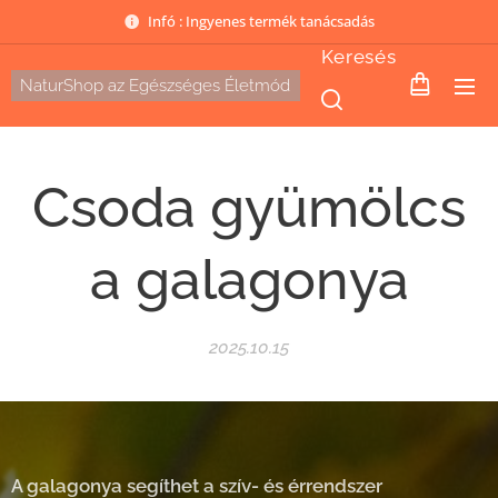
Infó : Ingyenes termék tanácsadás
Keresés
NaturShop az Egészséges Életmód
Csoda gyümölcs
a galagonya
2025.10.15
A galagonya segíthet a szív- és érrendszer