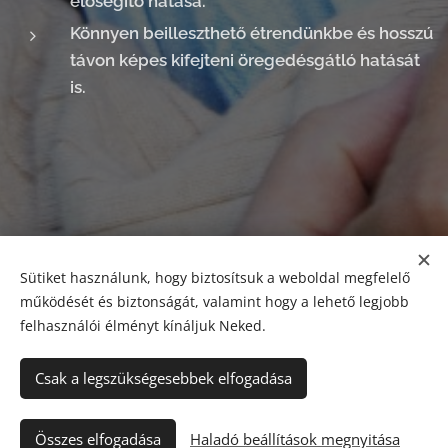
elősegítő hatása.
Könnyen beilleszthető étrendünkbe és hosszú
távon képes kifejteni öregedésgátló hatását
is.
Sütiket használunk, hogy biztosítsuk a weboldal megfelelő
Share
működését és biztonságát, valamint hogy a lehető legjobb
felhasználói élményt kínáljuk Neked.
Csak a legszükségesebbek elfogadása
© 2024 Minden jog fenntartva
Összes elfogadása
Naturshopwebaruhaz.hu
Haladó beállítások megnyitása
Sütik