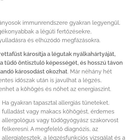
ányosok immunrendszere gyakran legyengül,
gékonyabbak a légúti fertőzésekre,
yulladásra és elhúzódó megfázásokra.
rettafüst károsítja a légutak nyálkahártyáját,
 a tüdő öntisztuló képességét, és hosszú távon
andó károsodást okozhat
. Már néhány hét
ntes időszak után is javulhat a légzés,
nhet a köhögés és nőhet az energiaszint.
Ha gyakran tapasztal allergiás tüneteket,
fulladást vagy makacs köhögést, érdemes
allergológus vagy tüdőgyógyász szakorvost
felkeresni. A megfelelő diagnózis, az
allergiatesztek, a légzésfunkciós vizsgálat és a