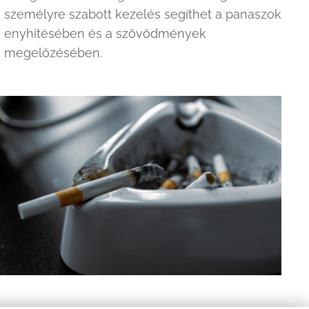
személyre szabott kezelés segíthet a panaszok
enyhítésében és a szövődmények
megelőzésében.