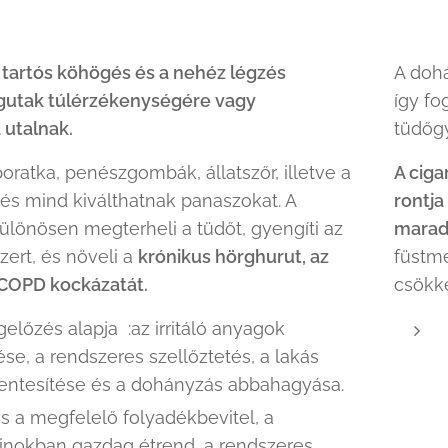
 a tartós köhögés és a nehéz légzés
A doh
égutak túlérzékenységére vagy
így fo
 utalnak.
tüdőg
poratka, penészgombák, állatszőr, illetve a
A ciga
s mind kiválthatnak panaszokat. A
rontja
lönösen megterheli a tüdőt, gyengíti az
marad
ert, és növeli a
krónikus hörghurut, az
füstme
 COPD kockázatát.
csökke
előzés alapja :az irritáló anyagok
ése, a rendszeres szellőztetés, a lakás
ntesítése és a dohányzás abbahagyása.
s a megfelelő folyadékbevitel, a
inokban gazdag étrend, a rendszeres