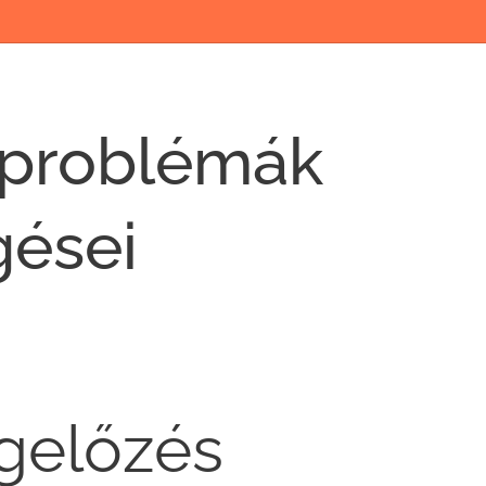
dőproblémák
gései
gelőzés