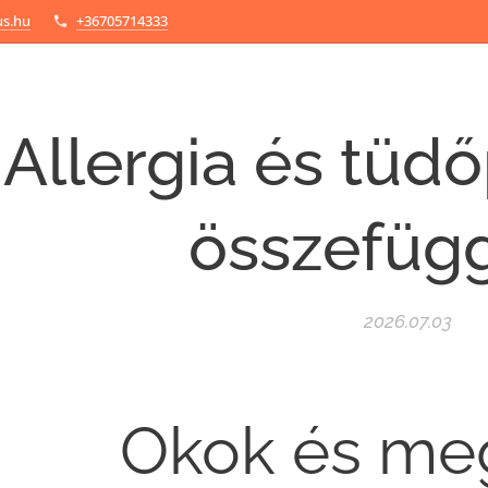
us.hu
+36705714333
Allergia és tü
összefüg
2026.07.03
Okok és me