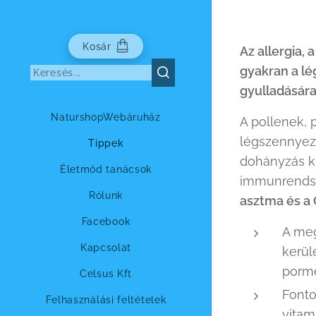
Kosár
Az allergia,
gyakran a l
gyulladására
NaturshopWebáruház
A pollenek, 
légszennyezé
Tippek
dohányzás kü
Életmód tanácsok
immunrendsz
Rólunk
asztma és a
Facebook
A meg
Kapcsolat
kerül
porme
Celsus Kft
Fonto
Felhasználási feltételek
vitam