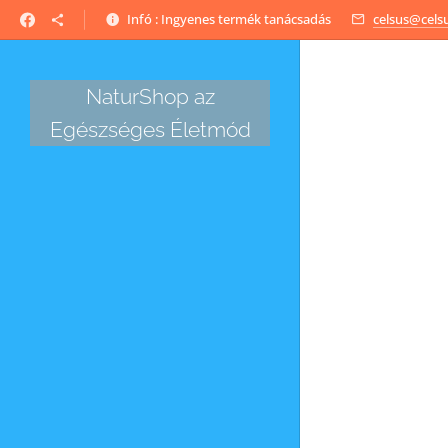
Infó : Ingyenes termék tanácsadás
celsus@cels
NaturShop az
Egészséges Életmód